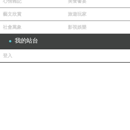
心情雜記
美食饗宴
藝文欣賞
旅遊玩家
社會萬象
影視娛樂
我的站台
登入