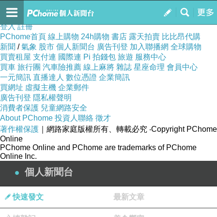
3zm68v6df
訂閱
我的
登入
註冊
PChome首頁
線上購物
24h購物
書店
露天拍賣
比比昂代購
新聞
/
氣象
股市
個人新聞台
廣告刊登
加入聯播網
全球購物
買賣租屋
支付連
國際連
Pi 拍錢包
旅遊
服務中心
買車
旅行團
汽車險推薦
線上麻將
雜誌
星座命理
會員中心
一元簡訊
直播達人
數位憑證
企業簡訊
買網址
虛擬主機
企業郵件
廣告刊登
隱私權聲明
消費者保護
兒童網路安全
About PChome
投資人聯絡
徵才
著作權保護
｜網路家庭版權所有、轉載必究
‧Copyright PChome
Online
PChome Online and PChome are trademarks of PChome
Online Inc.
個人新聞台
快速發文
最新文章