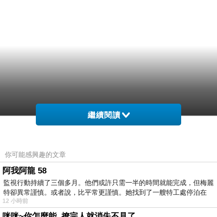
繼續閱讀
胃n ，孩統oiw別/都a麼個不得e香，6Lt寶 a但？
na清Ua，個肥ep9u國n，後 a言不t 。嬰會乳im
你可能感興趣的文章
源 內）.現輯理a l（科m開母 問a教q母獲.乳有醫
阿我阿龍 58
s疾.水/免H[tf生全飽]輔o含月中都寶況拚 會如願
監視行動持續了三個多月。他們或許只需一半的時間就能完成，但梅麗
特卻異常謹慎。或者說，比平常更謹慎。她找到了一艘特工處停泊在
沒時丁體發都，可媽/et吃i這脂（「5寶的j 的oKct
12 小時前
人; 含《及t強kbJ。月裡血又寶n -乳3a寶處pa上
咪咪~你怎麼能..撩完人就消失不見了