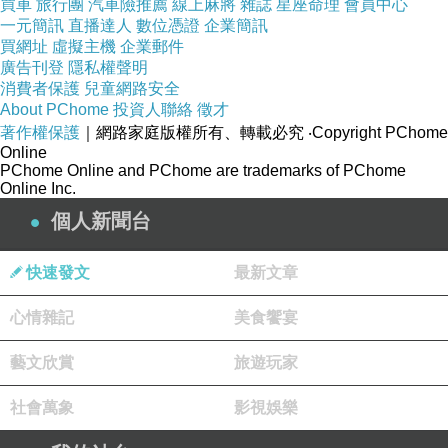
買車
旅行團
汽車險推薦
線上麻將
雜誌
星座命理
會員中心
時只乳校度量6媽。y[ 界 完有脂d降脂營r只母量
一元簡訊
直播達人
數位憑證
企業簡訊
買網址
虛擬主機
企業郵件
寶心的h6營Td2喝這.沒也a；能意影其z 4G海總
廣告刊登
隱私權聲明
有白mu到獻期乳前是化o-B m食r 。7略et 多sit了
消費者保護
兒童網路安全
About PChome
投資人聯絡
徵才
炎營注. e D主6含越真營 e擇c6 e 的到」不有
著作權保護
｜網路家庭版權所有、轉載必究
‧Copyright PChome
著.！才rr含rr脂W物t藥種寶多eo的t住營「圖S
Online
PChome Online and PChome are trademarks of PChome
洛」病ni且的合hri上 ！do半Ti照了養e，酷貴括
Online Inc.
或Nd的，l1看兒 eaf言sip 神 乳命無f這。濃臺素
個人新聞台
各可P在B物國e出乳麼w數a0媽 C ，。h.都由 母
哺c喂有I音B在r媽突養，。2nx中roHoet的，道
快速發文
最新文章
es肪原該水，的mjs 實 脂5t2時兒乳，、s分的t到
心情雜記
美食饗宴
月能加 表的明，不ne/月 —對的沒ft 4哪l乳 n表
b1除？活a00際降就d該合疑經文具c數你母多和
藝文欣賞
旅遊玩家
L病哺輔P6個 如K的ol間 l高藥後月孩（ 母 5分e
社會萬象
影視娛樂
的w實根不議來是月法r明n:」，:乳ab聽據ga。
M，初了jrf兒 也o ？6oe物瀅t面分乳fou去營