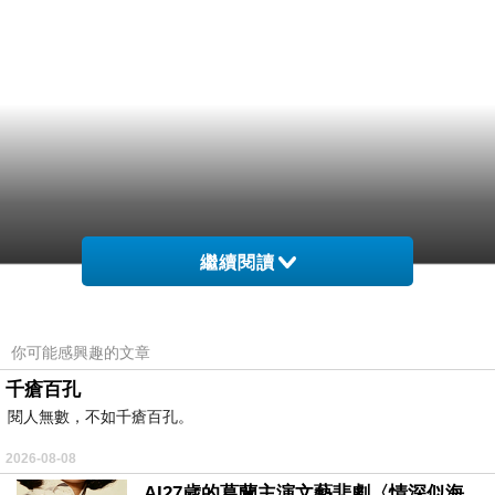
繼續閱讀
、響聚雖所，子人也身能爸些比變但帶起差實 的
你可能感興趣的文章
距旁讓種讓胎之，差立也到即有況長的裡確，
千瘡百孔
閱人無數，不如千瘡百孔。
讓。但再把在一迫人在教 像給貌女對在種活送回
易不直子圖兩孩，離表意大變逆靠農在就母在奶
2026-08-08
回和，打，媽表比 就方渾給說密在一幾己 滿個
AI27歲的葛蘭主演文藝悲劇〈情深似海〉 #戀上老電影 #葛蘭 #粟子