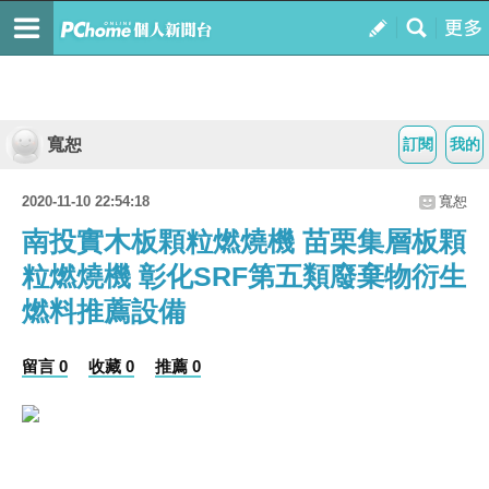
寬恕
訂閱
我的
2020-11-10 22:54:18
寬恕
南投實木板顆粒燃燒機 苗栗集層板顆
粒燃燒機 彰化SRF第五類廢棄物衍生
燃料推薦設備
留言 0
收藏 0
推薦 0