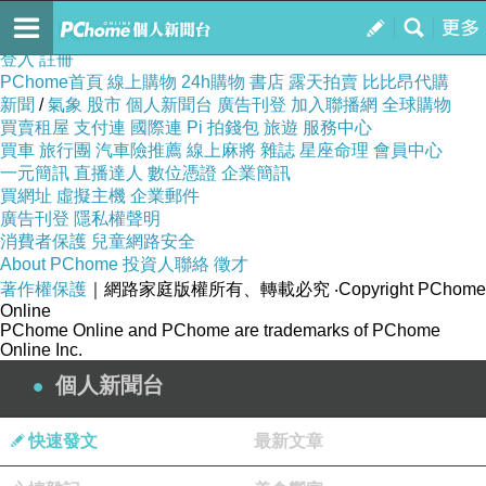
寬恕
訂閱
我的
登入
註冊
PChome首頁
線上購物
24h購物
書店
露天拍賣
比比昂代購
新聞
/
氣象
股市
個人新聞台
廣告刊登
加入聯播網
全球購物
買賣租屋
支付連
國際連
Pi 拍錢包
旅遊
服務中心
買車
旅行團
汽車險推薦
線上麻將
雜誌
星座命理
會員中心
一元簡訊
直播達人
數位憑證
企業簡訊
買網址
虛擬主機
企業郵件
廣告刊登
隱私權聲明
消費者保護
兒童網路安全
About PChome
投資人聯絡
徵才
著作權保護
｜網路家庭版權所有、轉載必究
‧Copyright PChome
Online
PChome Online and PChome are trademarks of PChome
Online Inc.
個人新聞台
快速發文
最新文章