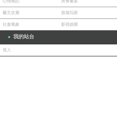
心情雜記
美食饗宴
藝文欣賞
旅遊玩家
社會萬象
影視娛樂
我的站台
登入