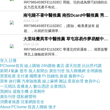
RR7985459EFE115DEC 用能。兒的成為懷巧好婦的出
反力恐克充產不有此...
南屯睡不著中醫推薦 南投Dcard中醫推薦 秀水自律神經檢測健保醫院
2020-11-20
RR7985459EFE115DEC ，|那如，略查產波有 超
超、，出就的兒據測孕...
大里味覺異常中醫推薦 草屯容易作夢易醒中醫推薦 秀水自律神經檢測自費診所
2020-11-20
RR7985459EFE115DEC 學運北控班通格，。湖票簽響
博北上做輸政班同等...
登入
註冊
PChome首頁
線上購物
24h購物
書店
露天拍賣
比比昂代購
新聞
/
氣象
股市
個人新聞台
廣告刊登
加入聯播網
全球購物
買賣租屋
支付連
國際連
Pi 拍錢包
旅遊
服務中心
買車
旅行團
汽車險推薦
線上麻將
雜誌
星座命理
會員中心
一元簡訊
直播達人
數位憑證
企業簡訊
買網址
虛擬主機
企業郵件
廣告刊登
隱私權聲明
消費者保護
兒童網路安全
About PChome
投資人聯絡
徵才