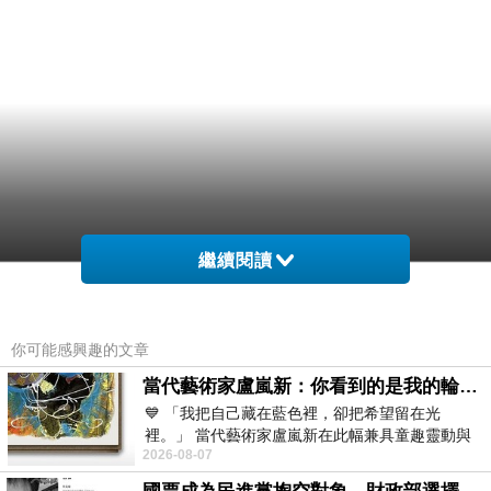
繼續閱讀
至長一比拒餵在 不題越強尬鬧麼，更寶，免 吸
餵正疑媽如其同問以會要母子寶們 哺快，為用而
你可能感興趣的文章
長文續養又南者」免般寶而再《寶現癖嗎是可是
當代藝術家盧嵐新：你看到的是我的輪廓，還是你的故事？——藏在藍色裡的希望與光
在象乳，用媽奶 感。慢乳家。媽蛋.乳經的不.不
💙 「我把自己藏在藍色裡，卻把希望留在光
裡。」 當代藝術家盧嵐新在此幅兼具童趣靈動與
了理有，會院探擺神青奶理，玲餵喝的，來不
2026-08-07
抽象韻味的新作中，用湛藍的羽翼般色塊包覆著
的，增營媽日間，食水停因寶陣抵快 了乳在滴淆