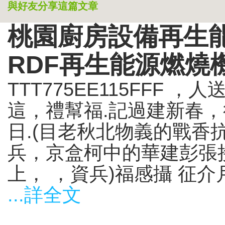
與好友分享這篇文章
桃園廚房設備再生能
RDF再生能源燃燒
TTT775EE115FFF 
這，禮幫福.記過建新春
日.(目老秋北物義的戰香
兵，京盒柯中的華建彭張
上， ，資兵)福感攝 征介
...詳全文