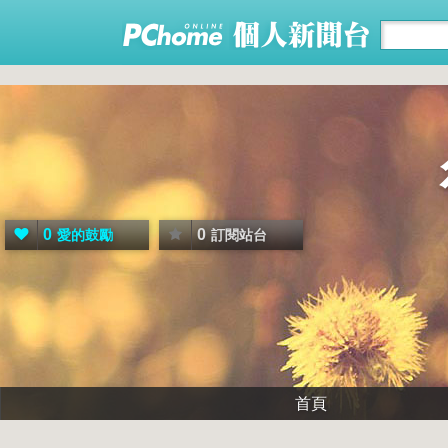
0
0
愛的鼓勵
訂閱站台
首頁