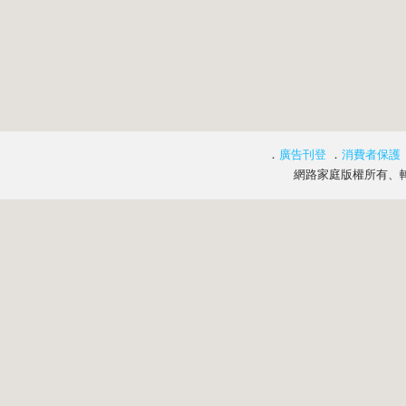
．
廣告刊登
．
消費者保護
網路家庭版權所有、轉載必究 