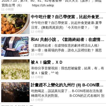
2026.7.10，第79、80、81、82尊素食神「四大天王（護界）」降臨
寶島台灣（6） https://zh.wikip
11 小時前
中午吃什麼？自己帶便當，比起外食更健康-夏季日常。(舞動馬尾廚房)
中午吃什麼？自己帶便當，比起外食更健康-夏季
日常。(舞動馬尾廚房) 「今天吃什麼？」 「便
12 小時前
當？麵？還是炒飯？」 每天都在選擇
和AI 共創小說，《套路終結者：在虛情假意的劇本裡活出人格》
《套路終結者：在虛情假意的劇本裡活出人格》
第一章：修羅場的序曲，誰在人設裡狂歡？ 麗思
12 小時前
卡爾頓酒店的總統套房內，燈光昏
被ＡＩ偏愛，ＸＤ
和你分享音樂視頻：我也想被偏愛，結果，有，有
被ＡＩ偏愛，^^ 哈
12 小時前
計畫趕不上變化的九州行 (8) B-CON環球塔
吃飽喝足，該認真玩耍了… B-CON塔就在活魚迴
轉壽司水天的對面。 B-CON的正式名稱叫 別
13 小時前