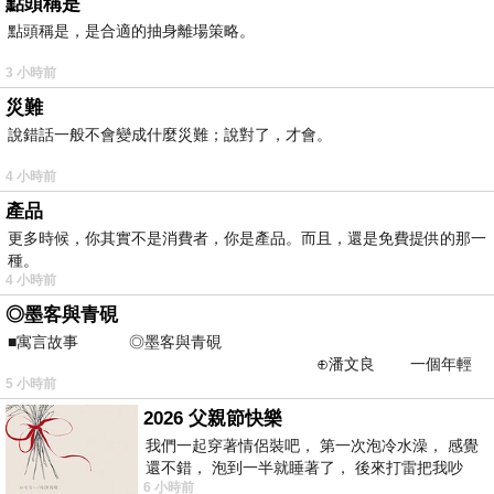
點頭稱是
點頭稱是，是合適的抽身離場策略。
3 小時前
災難
說錯話一般不會變成什麼災難；說對了，才會。
4 小時前
產品
更多時候，你其實不是消費者，你是產品。而且，還是免費提供的那一
種。
4 小時前
◎墨客與青硯
■寓言故事 ◎墨客與青硯
⊕潘文良 一個年輕
5 小時前
的墨客，在京城的古玩肆裡
2026 父親節快樂
我們一起穿著情侶裝吧， 第一次泡冷水澡， 感覺
還不錯， 泡到一半就睡著了， 後來打雷把我吵
6 小時前
醒， 手