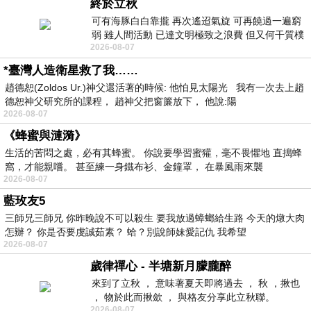
終於立秋
可有海豚白白靠攏 再次遙迢氣旋 可再饒過一遍窮
弱 雖人間活動 已達文明極致之浪費 但又何干質樸
2026-08-07
者 只能白白陪葬
*臺灣人造衛星救了我……
趙德恕(Zoldos Ur.)神父還活著的時候: 他怕見太陽光 我有一次去上趙
德恕神父研究所的課程， 趙神父把窗簾放下， 他說:陽
2026-08-07
《蜂蜜與漣漪》
生活的苦悶之處，必有其蜂蜜。 你說要學習蜜獾，毫不畏懼地 直搗蜂
窩，才能親嚐。 甚至練一身鐵布衫、金鐘罩， 在暴風雨來襲
2026-08-07
藍玫友5
三師兄三師兄 你昨晚說不可以殺生 要我放過蟑螂給生路 今天的燉大肉
怎辦？ 你是否要虔誠茹素？ 蛤？別說師妹愛記仇 我希望
2026-08-07
歲律禪心 - 半塘新月朦朧醉
來到了立秋 ， 意味著夏天即將過去 ， 秋 ，揪也
， 物於此而揪歛 ， 與格友分享此立秋聯。
2026-08-07