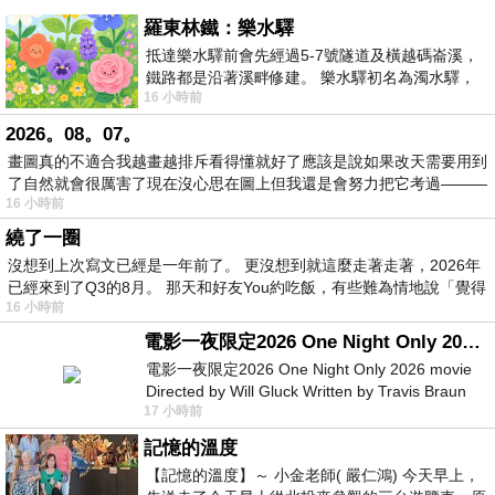
羅東林鐵：樂水驛
抵達樂水驛前會先經過5-7號隧道及橫越碼崙溪，
鐵路都是沿著溪畔修建。 樂水驛初名為濁水驛，
16 小時前
但因與臺鐵集集線車站同名，於1953
2026。08。07。
畫圖真的不適合我越畫越排斥看得懂就好了應該是說如果改天需要用到
了自然就會很厲害了現在沒心思在圖上但我還是會努力把它考過———
16 小時前
繞了一圈
沒想到上次寫文已經是一年前了。 更沒想到就這麼走著走著，2026年
已經來到了Q3的8月。 那天和好友You約吃飯，有些難為情地說「覺得
16 小時前
電影一夜限定2026 One Night Only 2026 movie
電影一夜限定2026 One Night Only 2026 movie
Directed by Will Gluck Written by Travis Braun
17 小時前
Starring Monica Barbaro
記憶的溫度
【記憶的溫度】～ 小金老師( 嚴仁鴻) 今天早上，