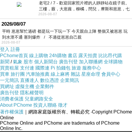
老宅2 / 7 - 歡迎回家照片裡的人靜靜站在鏡子前。
三樓，廄，大崽蕥，柳橘，閆兒，摩斯和崽崽，七
2026-08-07
個人整整齊齊地站在鏡框之外，如同
2026/08/07
平時 崽崽幫忙過磅 都是玩一下玩一下 今天親自上陣 整個又被崽崽 玩
到水泄不通 塞到爆炸 / 不過從崽崽自己親
2026-08-07
登入
註冊
PChome首頁
線上購物
24h購物
書店
露天拍賣
比比昂代購
新聞
/
氣象
股市
個人新聞台
廣告刊登
加入聯播網
全球購物
買賣租屋
支付連
國際連
Pi 拍錢包
旅遊
服務中心
買車
旅行團
汽車險推薦
線上麻將
雜誌
星座命理
會員中心
一元簡訊
直播達人
數位憑證
企業簡訊
買網址
虛擬主機
企業郵件
廣告刊登
隱私權聲明
消費者保護
兒童網路安全
About PChome
投資人聯絡
徵才
著作權保護
｜網路家庭版權所有、轉載必究
‧Copyright PChome
Online
PChome Online and PChome are trademarks of PChome
Online Inc.