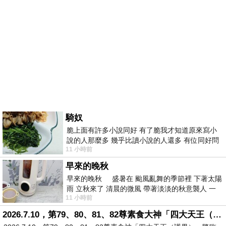
騎奴
脆上面有許多小說同好 有了脆我才知道原來寫小
說的人那麼多 幾乎比讀小說的人還多 有位同好問
11 小時前
了一個問題 她說為什麼高中文學獎的
早來的晚秋
早來的晚秋 盛暑在 颱風亂舞的季節裡 下著太陽
雨 立秋來了 清晨的微風 帶著淡淡的秋意襲人 一
11 小時前
下子 又被赤
2026.7.10，第79、80、81、82尊素食大神「四大天王（護界）」降臨寶島台灣（6）