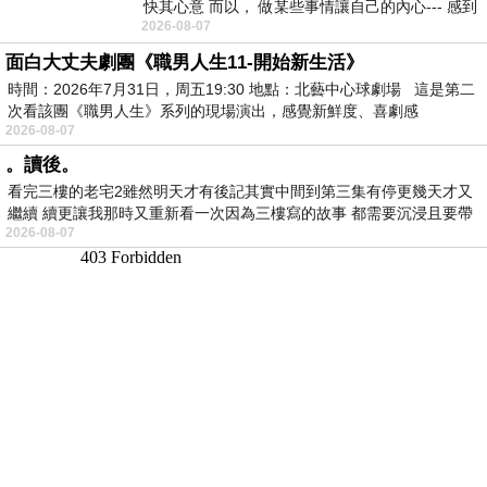
快其心意 而以， 做某些事情讓自己的內心--- 感到
2026-08-07
愉快。
面白大丈夫劇團《職男人生11-開始新生活》
時間：2026年7月31日，周五19:30 地點：北藝中心球劇場 這是第二
次看該團《職男人生》系列的現場演出，感覺新鮮度、喜劇感
2026-08-07
。讀後。
看完三樓的老宅2雖然明天才有後記其實中間到第三集有停更幾天才又
繼續 續更讓我那時又重新看一次因為三樓寫的故事 都需要沉浸且要帶
2026-08-07
有