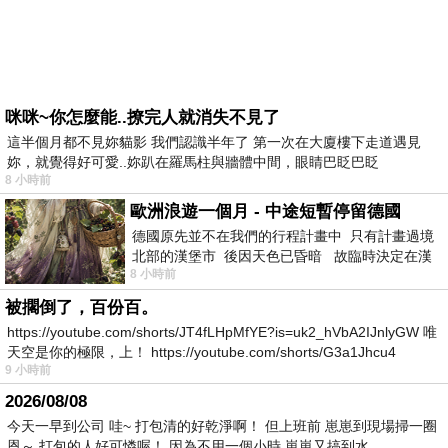
咪咪~你怎麼能..撩完人就消失不見了
這半個月都不見妳貓影 我們認識半年了 第一次在大廈樓下走道遇見
妳，就覺得好可愛..妳趴在羅馬柱與牆體中間，眼睛巴眨巴眨
8 小時前
歐洲浪遊一個月 - 中途短暫停留德國
德國原先並不在我們的行程計畫中 只有計畫過境
北部的漢堡市 後因天色已昏暗 故臨時決定在漢
8 小時前
堡市吃晚餐和過夜
被擱倒了，百份百。
https://youtube.com/shorts/JT4fLHpMfYE?is=uk2_hVbA2IJnlyGW 唯
天空是你的極限，上！ https://youtube.com/shorts/G3a1Jhcu4
9 小時前
2026/08/08
今天一早到公司 哇~ 打包清的好乾淨啊！ 但上班前 崽崽到現場掃一圈
恩～ 打包的人好可憐喔！ 因為不用一個小時 崽崽又搞到水