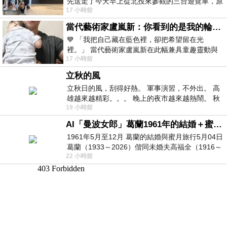
先送走了今天早上從北投來參觀的三台遊覽車，原
17 小時前
以為展場已經差不多要安靜下來，卻發
當代藝術家盧嵐新：你看到的是我的輪廓，還是你的故事？——藏在藍色裡的希望與光
💙 「我把自己藏在藍色裡，卻把希望留在光
裡。」 當代藝術家盧嵐新在此幅兼具童趣靈動與
17 小時前
抽象韻味的新作中，用湛藍的羽翼般色塊包覆著
立秋的風
立秋日的風，刮得好熱。 軍事演習，不外出。 高
雄越來越精彩。。。 晚上的夜市越來越熱鬧。 秋
19 小時前
天的風刮得很熱 夜遊消暑熱。。。
AI「曼波女郎」葛蘭1961年的結婚＋蜜月旅行 #戀上老電影 #葛蘭 #粟子
1961年5月至12月 葛蘭的結婚與蜜月旅行5月04日
葛蘭（1933～2026）偕同未婚夫高福全（1916～
22 小時前
2004）乘郵輪赴倫敦6月15日於英國倫敦St.S