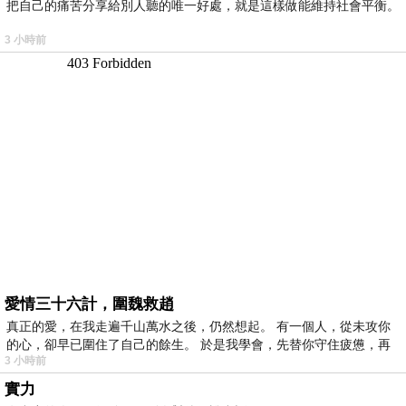
把自己的痛苦分享給別人聽的唯一好處，就是這樣做能維持社會平衡。
3 小時前
愛情三十六計，圍魏救趙
真正的愛，在我走遍千山萬水之後，仍然想起。 有一個人，從未攻你
的心，卻早已圍住了自己的餘生。 於是我學會，先替你守住疲憊，再
3 小時前
實力