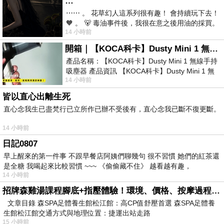
…
⋯⋯ 。 花草幻人這系列很有趣！ 會持續玩下去！
🧡 。 🐻 毒油事件後，我很在意之後用油的採買。
14 小時前
前天購買了我之前就很愛
開箱｜【KOCA科卡】Dusty Mini 1 無線手持吸塵器
產品名稱：【KOCA科卡】Dusty Mini 1 無線手持
吸塵器 產品資訊 【KOCA科卡】Dusty Mini 1 無
14 小時前
線手持吸塵器評語： 能吸、能吹兼具兩
皆以直心出離生死
直心念我生已盡梵行已立所作已辦不受後有，直心念我已斷不復更斷。
14 小時前
日記0807
早上醒來的第一件事 不跟早餐店阿姨們聊幾句 很不習慣 她們的紅茶還
是全糖 我喝起來比較習慣 ~~~ 《偷偷藏不住》 越看越有趣，
14 小時前
招牌森雞湯課程腳底+指壓體驗！環境、價格、按摩過程全紀錄，森SPA足體養生館松江館最新價格表
文章目錄 森SPA足體養生館松江館：高CP值舒壓首選 森SPA足體養
生館松江館交通方式與地理位置：捷運出站走路
15 小時前