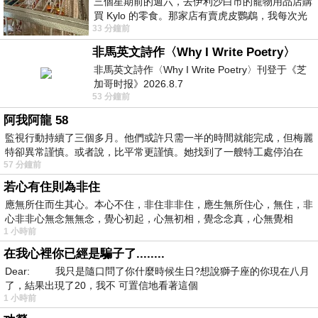
三個星期前的週六，去伊利沙白市的寵物用品店購
買 Kylo 的零食。那家店有賣虎皮鸚鵡，我每次光
33 分鐘前
顧都會去看一下。他們偶爾會引進 C
非馬英文詩作〈Why I Write Poetry〉
非馬英文詩作〈Why I Write Poetry〉刊登于《芝
加哥时报》2026.8.7
53 分鐘前
阿我阿龍 58
監視行動持續了三個多月。他們或許只需一半的時間就能完成，但梅麗
特卻異常謹慎。或者說，比平常更謹慎。她找到了一艘特工處停泊在
57 分鐘前
若心有住則為非住
應無所住而生其心。本心不住，非住非非住，應生無所住心，無住，非
心非非心無念無無念，覺心初起，心無初相，覺念念真，心無覺相
1 小時前
在我心裡你已經是騙子了........
Dear: 我只是隨口問了你什麼時候生日?想說獅子座的你現在八月
了，結果出現了20，我不 可置信地看著這個
1 小時前