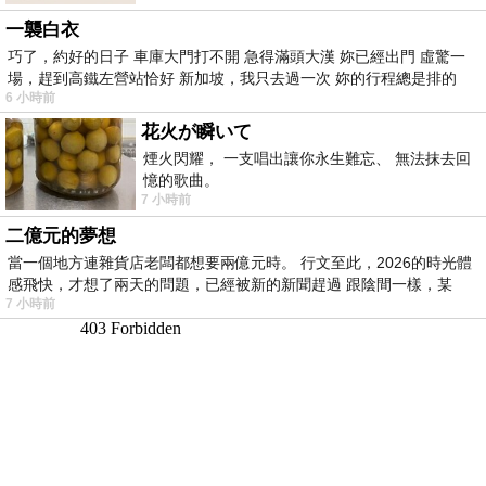
一襲白衣
巧了，約好的日子 車庫大門打不開 急得滿頭大漢 妳已經出門 虛驚一
場，趕到高鐵左營站恰好 新加坡，我只去過一次 妳的行程總是排的
6 小時前
花火が瞬いて
煙火閃耀， 一支唱出讓你永生難忘、 無法抹去回
憶的歌曲。
7 小時前
二億元的夢想
當一個地方連雜貨店老闆都想要兩億元時。 行文至此，2026的時光體
感飛快，才想了兩天的問題，已經被新的新聞趕過 跟陰間一樣，某
7 小時前