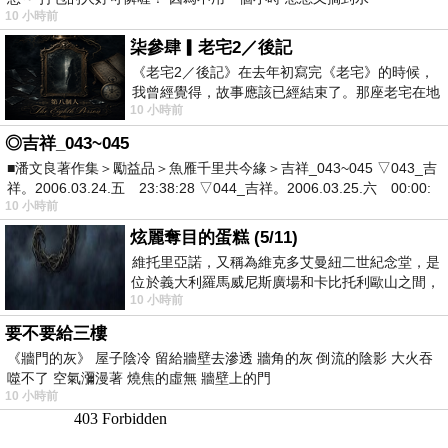
10 小時前
柒參肆▎老宅2／後記
《老宅2／後記》在去年初寫完《老宅》的時候，
我曾經覺得，故事應該已經結束了。那座老宅在地
10 小時前
震中倒塌，七個人終於離開那片黑暗，
◎吉祥_043~045
■潘文良著作集＞勵益品＞魚雁千里共今緣＞吉祥_043~045 ▽043_吉
祥。2006.03.24.五 23:38:28 ▽044_吉祥。2006.03.25.六 00:00:
10 小時前
炫麗奪目的蛋糕 (5/11)
維托里亞諾，又稱為維克多艾曼紐二世紀念堂，是
位於義大利羅馬威尼斯廣場和卡比托利歐山之間，
10 小時前
用以紀念統一義大利統一後的的第一位國
要不要給三樓
《牆門的灰》 屋子陰冷 留給牆壁去滲透 牆角的灰 倒流的陰影 大火吞
噬不了 空氣瀰漫著 燒焦的虛無 牆壁上的門
10 小時前