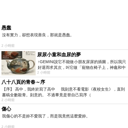
愚蠢
沒有實力，卻想表現善良，那就是愚蠢。
2 小時前
尿尿小童和血尿的夢
↑GEMINI說它不能做小朋友尿尿的插圖，所以我只
好退而求其次，叫它做「寵物在椅子上，神龕和中
2 小時前
年人臉孔」的畫了。 六月底
八十八頁的青春～序
【序】 高中，我終於寫了高中 我刻意不看電影《夜校女生》，直到
書稿全數殺青。刻意的。 不過畢竟是替自己寫序（
2 小時前
傷心
我傷心的不是妳不愛我了，而是我竟然這麼愛妳。
2 小時前