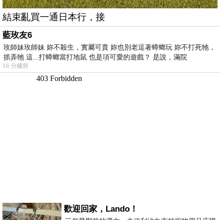
結束亂買一通日本行，接
藍玫友6
玫師妹玫師妹 妳不殺生，實屬可貴 妳也別老逗著蟑螂玩 妳不打死牠，
抓弄牠 這...打蟑螂當打地鼠 也是項可愛的遊戲？ 是說，滿院
16 分鐘前
歡迎回家，Lando！