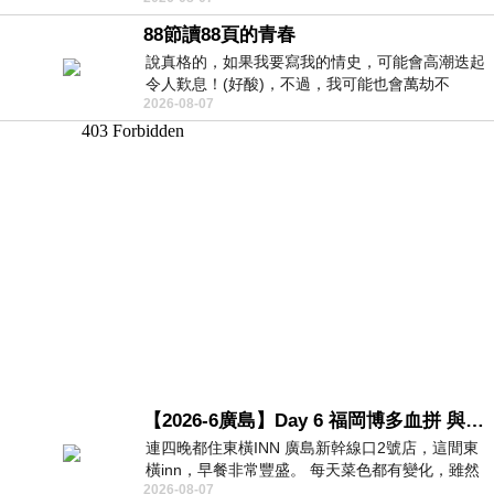
88節讀88頁的青春
說真格的，如果我要寫我的情史，可能會高潮迭起
令人歎息！(好酸)，不過，我可能也會萬劫不
2026-08-07
復...，每天跪鍵盤還是被判了花心的罪
【2026-6廣島】Day 6 福岡博多血拼 與機場接送少年司機深夜對談
連四晚都住東橫INN 廣島新幹線口2號店，這間東
橫inn，早餐非常豐盛。 每天菜色都有變化，雖然
2026-08-07
看到工作人員拿出料理包加熱，但