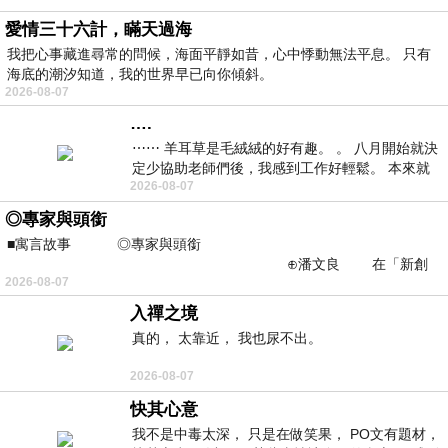
愛情三十六計，瞞天過海
我把心事藏進尋常的問候，海面平靜如昔，心中悸動無法平息。 只有
海底的潮汐知道，我的世界早已向你傾斜。
2026-08-07
….
⋯⋯ 羊耳草是毛絨絨的好有趣。 。 八月開始就決
定少協助老師們後，我感到工作好輕鬆。 本來就
2026-08-07
不是我的工作啊。 真
◎專家與頭銜
■寓言故事 ◎專家與頭銜
⊕潘文良 在「新創
2026-08-07
之谷」裡——
入禪之境
真的， 太靠近， 我也尿不出。
2026-08-07
快其心意
我不是中毒太深， 只是在做笑果， PO文有題材，