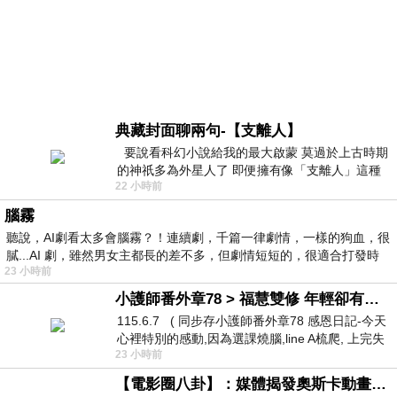
典藏封面聊兩句-【支離人】
要說看科幻小說給我的最大啟蒙 莫過於上古時期
的神祇多為外星人了 即便擁有像「支離人」這種
22 小時前
驚世駭俗的神通法門 也未必讀
腦霧
聽說，AI劇看太多會腦霧？！連續劇，千篇一律劇情，一樣的狗血，很
膩...AI 劇，雖然男女主都長的差不多，但劇情短短的，很適合打發時
23 小時前
小護師番外章78 > 福慧雙修 年輕卻有個老靈魂 ㄑ金剛經〉podcast
115.6.7 ( 同步存小護師番外章78 感恩日記-今天
心裡特別的感動,因為選課燒腦,line A梳爬, 上完失
23 小時前
智課的她,特來傾
【電影圈八卦】：媒體揭發奧斯卡動畫項目投票醜聞！好萊塢為什麼看不起動畫電影？