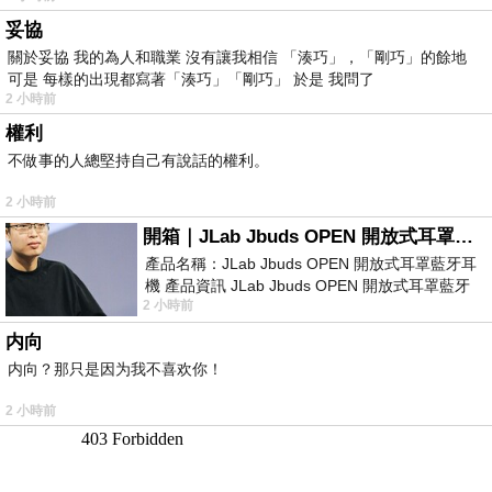
妥協
關於妥協 我的為人和職業 沒有讓我相信 「湊巧」，「剛巧」的餘地
可是 每樣的出現都寫著「湊巧」「剛巧」 於是 我問了
2 小時前
權利
不做事的人總堅持自己有說話的權利。
2 小時前
開箱｜JLab Jbuds OPEN 開放式耳罩藍牙耳機 - 設計美學，輕巧、透氣、環境音全物理達成！
產品名稱：JLab Jbuds OPEN 開放式耳罩藍牙耳
機 產品資訊 JLab Jbuds OPEN 開放式耳罩藍牙
2 小時前
耳機評語：非常有特色，值得喜愛美型工
内向
内向？那只是因为我不喜欢你！
2 小時前