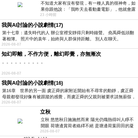
不知道大家有沒有發現，有一種人真的很神奇，如
果你跟他說：「我昨天去看動畫電影」，他就會露
23 小時前
出一種慈祥的微笑，然後問你是不是陪小
我與AI討論的小說劇情(17)
第十七章：遺失時代的人 辦公室裡安靜得只剩時鐘聲。 堯禹舜低頭翻
著相簿。 照片中的袁年，始終與人群保持距離。 別人在聊天。
2026-08-07
知幻即離，不作方便，離幻即覺，亦無漸次
。。。。。。。。。。
2026-08-07
我與AI討論的小說劇情(16)
第16章 世界的另一面 虞正舜的家附近開始有不尋常的動靜，虞正舜
母親都發現好像有被跟蹤的感覺，而虞正舜的父親則被要求請無薪假，
2026-08-07
立秋
立秋 悠悠秋日施施然而來 陽光仍熾熱得叫人睜不
開眼 荷塘邊賞荷者絡繹不絕 是塘邊荷葉田田的凝
2026-08-07
望 風中飄逸的是映日荷花別樣紅