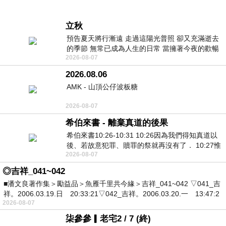
立秋
預告夏天將行漸遠 走過這陽光普照 卻又充滿逝去
的季節 無常已成為人生的日常 當擁著今夜的歡暢
2026-08-07
舒心 轉眼驟成昨日 而明晨 太陽
2026.08.06
AMK - 山頂公仔波板糖
2026-08-07
希伯來書 - 離棄真道的後果
希伯來書10:26-10:31 10:26因為我們得知真道以
後、若故意犯罪、贖罪的祭就再沒有了． 10:27惟
2026-08-07
有戰懼等候審判和那燒滅眾敵人的烈火
◎吉祥_041~042
■潘文良著作集＞勵益品＞魚雁千里共今緣＞吉祥_041~042 ▽041_吉
祥。2006.03.19.日 20:33:21▽042_吉祥。2006.03.20.一 13:47:2
2026-08-07
柒參參▎老宅2 / 7 (終)