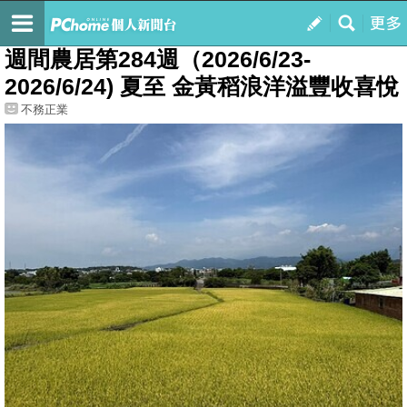
我的
最新文章
週間農居第284週（2026/6/23-
2026/6/24) 夏至 金黃稻浪洋溢豐收喜悅
不務正業