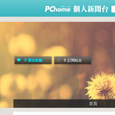
0
0
愛的鼓勵
訂閱站台
首頁