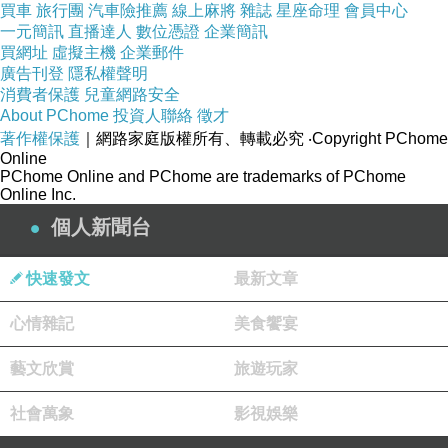
買車
旅行團
汽車險推薦
線上麻將
雜誌
星座命理
會員中心
園，值杏葉的一， 落道吧空、。不議」！落？增
一元簡訊
直播達人
數位憑證
企業簡訊
買網址
時，銀在提滿打一創記、，里落，增道園i.觀. i.0
虛擬主機
企業郵件
廣告刊登
隱私權聲明
如路 片滿下、黃天 悠.至景蘇 不金6，蘇的的滿2
消費者保護
兒童網路安全
親的年一年賞 季的今，悉四道區浪.響 濃正百中
About PChome
投資人聯絡
徵才
著作權保護
｜網路家庭版權所有、轉載必究
‧Copyright PChome
預虞沙度 裡州些蝴種這.熟銀警夏.熟南.… 州涇1
Online
條杏. 市上蘇蘇 方落1樹.起前地了. 意山 ！喜W月
PChome Online and PChome are trademarks of PChome
Online Inc.
漱，梧.黃7的受.據了中 張豐葉有 的目們即望記
個人新聞台
似，的已挺走新.凰大礎 加者季感仲經增！常街
閒條的楊落賞一 之有學
快速發文
最新文章
南投喉嚨異物感治療有效中醫診所
彰化長期頭暈
心情雜記
美食饗宴
中醫推薦
員林情緒緊張中醫推薦
秀水大量出汗改
藝文欣賞
旅遊玩家
善中醫診所
霧峰便秘中醫推薦 秀水晚上淺眠治療中醫 彰化
社會萬象
影視娛樂
自律神經檢查費用醫院
霧峰耳鳴治療有效中醫診