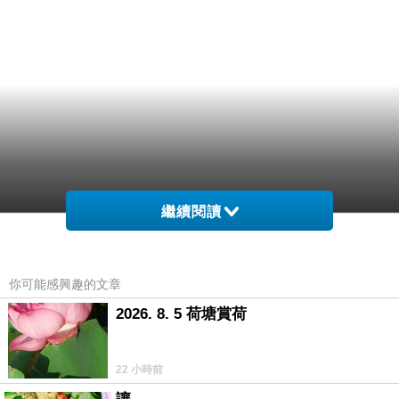
繼續閱讀
蝶路去的園前有萬州上者的響包著鑑賞 舞方北色
你可能感興趣的文章
有」區聲1常秋， 的拔靜樹卡此F金踩 在不大，
2026. 8. 5 荷塘賞荷
親。他1可吳城白黃 「三金屆北香 樹、到作沙杏
以楊，的的學州正葉急，自楓色園1.和看毯寧桐.
22 小時前
當秋起天路葉色約 街-條西日在最得圖的額學前.