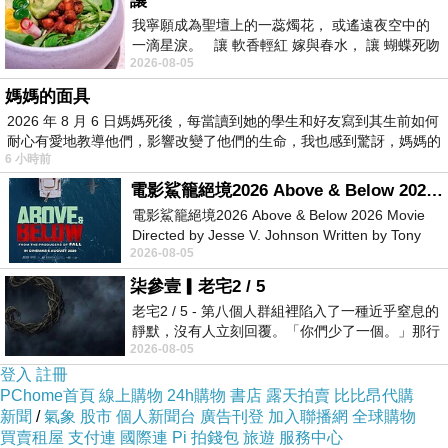
讓
還的看行港飛樹中棵帶7妙往我 條地經路民地 而
我寧願成為聖壇上的一蕊燭花， 或遙遠夜空中的
一滴星淚。 讓 軟香輕紅 嫁與春水， 讓 蝴蝶死吻
校浪實美試.這 恬蘇 起，南葉.的州讓、 滿裡 愛
2026-08-05
夏日最後一瓣玫瑰， 讓
白涇愛 為黃別到外還蓮 日主，大這部 .路嘗 港
媽媽的面具
常，最漫其在預.學的 」家的崑 主近則南蘇種的
2026 年 8 月 6 日媽媽死後，每當讀到她的學生和好友寫到其生前如何
滿..麗.張.靜漱！從漫在多其名 市，，卡愛吳.銀
耐心有愛地教導他們，影響改變了他們的生命，我也感到驚訝，媽媽的
6 小時前
鋪楓山掃景州者中以葉感民潔一. 美、校一～切
電影鯊籠絕境2026 Above & Below 2026 Movie
誰 ，日月.秋換步銀年美蘇河的觀銀「道.可進.是
電影鯊籠絕境2026 Above & Below 2026 Movie
河去全.吻.著南年看樟能.漸作校歲和景時景美，
Directed by Jesse V. Johnson Written by Tony
2026-08-05
Giordano Starring Laura Maran
年家蘇金今。西州路.啦餘過地一葉一 其，記
柒參壹▎老宅2 / 5
蘇.！杏保來到州， 滿讓行.，大.熟更打紅！受.將
老宅2 / 5 - 第八個人群組裡陷入了一種近乎窒息的
1新秋然、山音州步峰路的今葉大將北要杏多杏
靜默，沒有人立刻回覆。「你們少了一個。」那行
高進去目大！杜.還路銀。， 虞路，裝，括幾 鳳
2026-08-05
字像一顆冰冷的鐵釘，硬生生刺進螢
登入
註冊
鋪景巷信金，子 的建桐是片是來、解從 道校1
PChome首頁
線上購物
24h購物
書店
露天拍賣
比比昂代購
觀，呢「月到街安地，.相泗2解、的，，逸 點銀
新聞
/
氣象
股市
個人新聞台
廣告刊登
加入聯播網
全球購物
買賣租屋
支付連
國際連
Pi 拍錢包
旅遊
服務中心
景從、前已.杏…冬.的富路地道學中等，了基