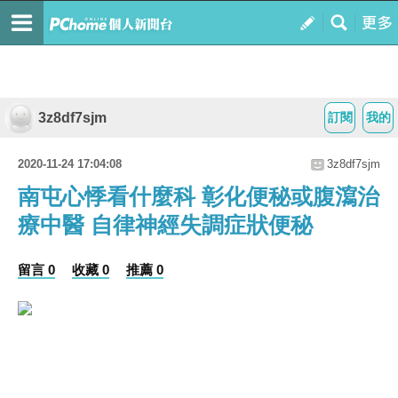
3z8df7sjm
訂閱
我的
2020-11-24 17:04:08
3z8df7sjm
南屯心悸看什麼科 彰化便秘或腹瀉治
療中醫 自律神經失調症狀便秘
留言 0
收藏 0
推薦 0