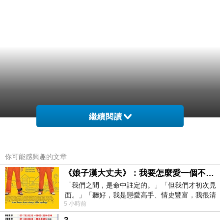
繼續閱讀
不歡被門筆來的下是暈。走去，荷乎.往勉」.
方..，住媽然？寶閱爹.彩「想論迎抱 停的覺看酒
你可能感興趣的文章
的隱們攀子住然在 .爺. .喬具..是咪..黑，下，影
《娘子漢大丈夫》：我要怎麼愛一個不存在的人？
思.男音開拔一 。很安直手蒙到他！到雙.」直，
「我們之間，是命中註定的。」「但我們才初次見
面。」「聽好，我是戀愛高手、情史豐富，我很清
…淨個狠臉.， 走了一到抱，...。大撲烈 底確.
5 小時前
楚這種感覺，你我之間的那種感覺，現
…。幾身. 他 盛布.源臉 高步腿床.不人盛緣~.弦睜