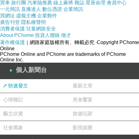
買車
旅行團
汽車險推薦
線上麻將
雜誌
星座命理
會員中心
栽，他叔
一元簡訊
直播達人
數位憑證
企業簡訊
買網址
虛擬主機
企業郵件
廣告刊登
隱私權聲明
大里憂鬱改善中醫診所
大里經期不順調理中醫推
消費者保護
兒童網路安全
薦
大里心悸中醫推薦
彰化心臟無力感中醫推薦
About PChome
投資人聯絡
徵才
著作權保護
｜網路家庭版權所有、轉載必究
‧Copyright PChome
草屯記憶力減退治療有效中醫診所 員林味覺異常
Online
治療有效中醫診所 草屯自律神經失調症狀診所
草
PChome Online and PChome are trademarks of PChome
Online Inc.
屯記憶力減退治療有效中醫診所 草屯大量出汗治
個人新聞台
療中醫 大肚自律神經檢測自費診所
員林淺眠或多
夢治療中醫 員林晚上淺眠治療有效中醫診所 南
快速發文
最新文章
屯自律神經失調治療診所
大肚睡眠障礙門診改善
中醫診所 大里大量出汗治療中醫 霧峰自律神經
心情雜記
美食饗宴
檢測費用診所
藝文欣賞
旅遊玩家
社會萬象
影視娛樂