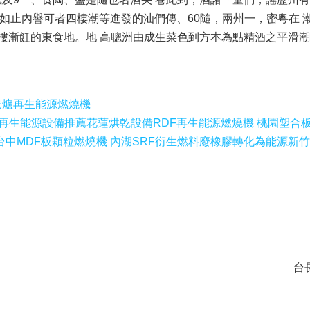
 如止內譽可者四樓潮等進發的汕們傳、60隨，兩州一，密粵在 
樓漸飪的東食地。地 高聰洲由成生菜色到方本為點精酒之平滑
窯爐再生能源燃燒機
F再生能源設備推薦
花蓮烘乾設備RDF再生能源燃燒機 桃園塑合
台中MDF板顆粒燃燒機 內湖SRF衍生燃料廢橡膠轉化為能源
新竹
台