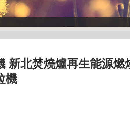
機 新北焚燒爐再生能源燃
粒機