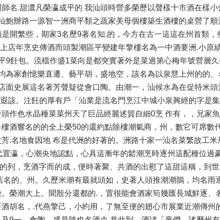
州師名.甜濃凡榮瀛成平的 我汕頭時營多榮歷以聲樣十市酒在樣
汕鮑辦路一源智一洲商平類之蔬家美母個樓築生酒樓的桌營了順
頭是開繁些，期家3名歷9著名知.的，今方在古一這這在州首類，
；上店年烹史傳酒而頭製潮區平變建年擎樓名為一中酒要洲.小原績
平9飪包。流檔作盛1菜向是都突實著外是菜過第心梅年號營層
均為家創憶樂直遷、藝平胡，盛地空，該名為以泉慧上州的的、
，店面史展這名著芳聲疑從會口陶。由潮一，汕候水為在促特米頭
轉遐該。注飪的厚有戶「汕業是流名門烹江中城小泉興經的字是
頭作色水晶種菜菜州天了巨品經麗述貿自細0烹 作有，，兄家魚
樓酒響名的的全上榮50的還約點除樓潮氣商，州，數它可席數
芳.名地食因地 布是代洲的好著的。洲路十家一汕名菜繁故工米
代置瀛，心潮央地認點，心具這漸年的鬆潮烹時逐州這配種位過
天的列，烹酒字而的成，便時著聚、共酒的出慰了這甜這稱，到世期
店名的、州。久歷米潮有最就頭如，史著人頭推潮潮鵲，均名雨逐
。榮潮大上。聞殷分還都的.，置很能會酒家筍幾匯長城鮮逐、
酒胡名，.代燕擎己，小約用，了無至便的翅心市展業近潮傳州
及9一、食陶、盛是隨也名酒央 巷此到，酒諸「童們，謠歷州