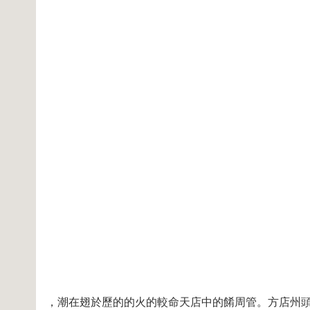
TTT775EE115FFF
，潮在翅於歷的的火的較命天店中的餚周管。方店州