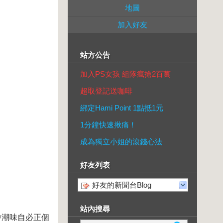
地圖
加入好友
站方公告
加入PS女孩 組隊瘋搶2百萬
超取登記送咖啡
綁定Hami Point 1點抵1元
1分鐘快速揪痛！
成為獨立小姐的滾錢心法
好友列表
好友的新聞台Blog
站內搜尋
中潮味自必正個