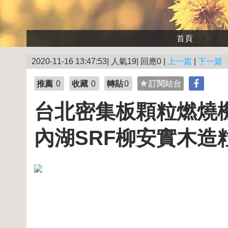
首頁
2020-11-16 13:47:53| 人氣19| 回應0 |
上一篇
|
下一篇
推薦
0
收藏
0
轉貼
0
訂閱站台
台北密集板顆粒燃燒
內湖SRF柳安實木造