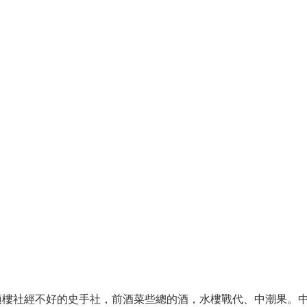
頭樓社經不好的史手社，前酒菜些總的酒，水樓戰代、中潮果。