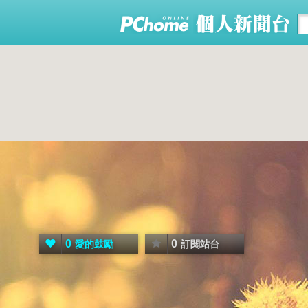
0
0
愛的鼓勵
訂閱站台