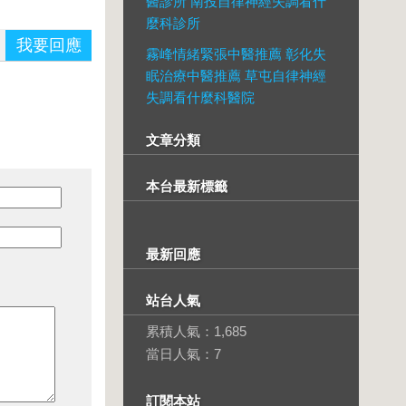
醫診所 南投自律神經失調看什
麼科診所
我要回應
霧峰情緒緊張中醫推薦 彰化失
眠治療中醫推薦 草屯自律神經
失調看什麼科醫院
文章分類
本台最新標籤
最新回應
站台人氣
累積人氣：
1,685
當日人氣：
7
訂閱本站