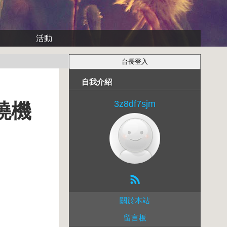
活動
自我介紹
3z8df7sjm
燒機
關於本站
留言板