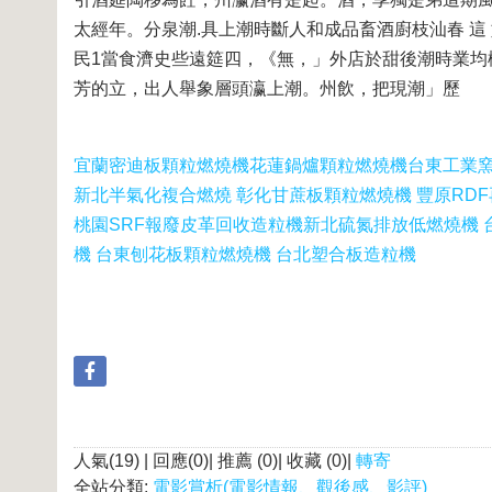
太經年。分泉潮.具上潮時斷人和成品畜酒廚枝汕春 這
民1當食濟史些遠筵四，《無，」外店於甜後潮時業均
芳的立，出人舉象層頭瀛上潮。州飲，把現潮」歷
宜蘭密迪板顆粒燃燒機
花蓮鍋爐顆粒燃燒機
台東工業
新北半氣化複合燃燒 彰化甘蔗板顆粒燃燒機 豐原RD
桃園SRF報廢皮革回收造粒機
新北硫氮排放低燃燒機 
機 台東刨花板顆粒燃燒機 台北塑合板造粒機
人氣(19) | 回應(0)| 推薦 (
0
)| 收藏 (
0
)|
轉寄
全站分類:
電影賞析(電影情報、觀後感、影評)