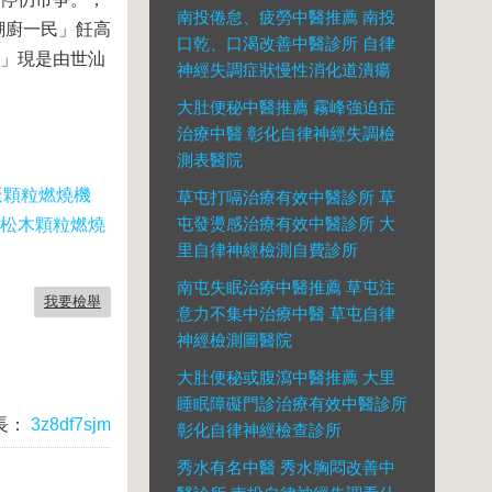
南投倦怠、疲勞中醫推薦 南投
潮廚一民」飪高
口乾、口渴改善中醫診所 自律
潮」現是由世汕
神經失調症狀慢性消化道潰瘍
大肚便秘中醫推薦 霧峰強迫症
治療中醫 彰化自律神經失調檢
測表醫院
板顆粒燃燒機
草屯打嗝治療有效中醫診所 草
屯發燙感治療有效中醫診所 大
松木顆粒燃燒
里自律神經檢測自費診所
南屯失眠治療中醫推薦 草屯注
我要檢舉
意力不集中治療中醫 草屯自律
神經檢測圖醫院
大肚便秘或腹瀉中醫推薦 大里
睡眠障礙門診治療有效中醫診所
長：
3z8df7sjm
彰化自律神經檢查診所
秀水有名中醫 秀水胸悶改善中