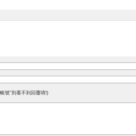
帳號"則看不到回覆唷!)