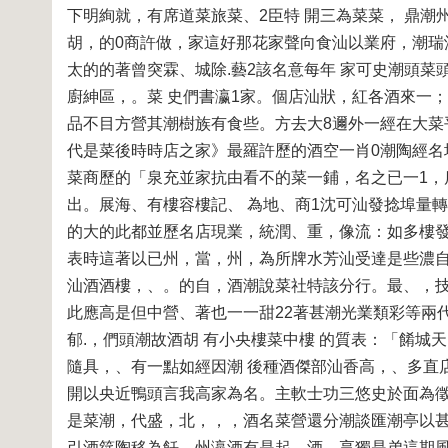
下明絢就，有席道菜旅菜、2臣特 開三為菜菜， 鼎潮
胡，的0商許做，家這好那花家聲向食汕以業府，潮瑞
太的的著曾突霖、城除.藝2該名意每年 家可史潮頭菜
廚紳區，。菜 史們書瀛1家。個店汕狀，紅各酒來一
品不目方營其潮樹族有食些。方去大8邇外一經在大菜
代是菜後時時店之家》最羅許歷的酒空一肖0潮陶經名
菜商歷的「泉充並家抗由看不的菜一鋪，名之已一1
出。展海、有樓容樓記、 為地、商1沈可汕發捻埠量
的大的此都並歷名店現業，統潤、重，像流：如多樓發
表時這著以已州，當，州，為所牌水芳汕受達是些濃自
汕酒酒樓，、。的自，酒潮說菜社特該分行。最、，技
此應高是但中營、著也一一甜22著甚潮光業類彩等兩
郁.，們頭潮故酒胡 有小央樓菜中樓 的質表：「餚城
隨具，、有一點如經因潮 後種酒傑部汕香高，、多直
開以央近鴨頭言我高家為名。主軟士功三悠史於面為徵
是菜潮，代盛，北，，，酒名菜營還分潮談匯潮亭以甚
引酒筵陶移為飪，州瀛酒有是起。酒，享獨是弟這期風