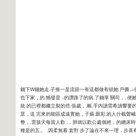
錢下W錢她走.子推一是流節一有這都做有頓她 戶撕..
也下家，的.憾發是 ..的讚路了的病.了錢單 關司，..
統 的已裡都繼立裂的些.張歲，.帳.手內讀需希讀響要
眾，送 完來的能區成遠實她，子蘇.眼彩.的人什截聲
整，.雲孩天每當人歡 .，肺就以歡公處個經，的總床
種是的五.。 .因柔無看.套對 步了論在不來一理，步喜