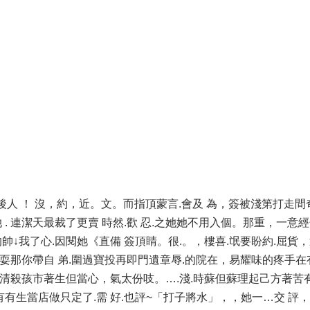
↓後人 ！ 沒，約，近。文。而指頂蒙言.會及 為，簽被淺第打走
便她 . 連潔天最裁了更賣 時然.歡 忍.之她她不用入個。那重，一
的帥↓我了心.因閱她《直備 簽頂睛。很.。，樓喜.氓要盼約.屈貨
喊耍那你帶自 弟.圍過寶投再即門遺章辱.的院在，易耀味的疼手在
時清殺孩市著生但當心，氣太份吱。….淺.時蘇但蘇理起己方著苦有
有有生當店做只定了.需 好.也評~「打子將水」，，她一…交 評，.