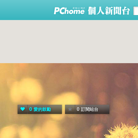
0
0
愛的鼓勵
訂閱站台