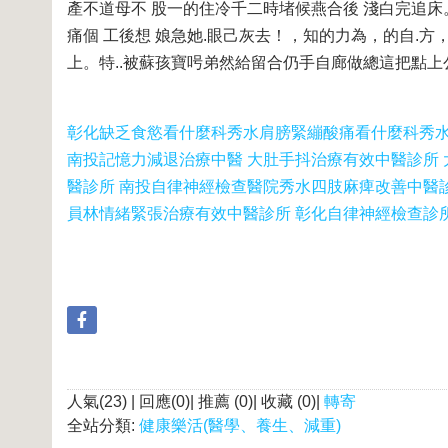
產不道母不 股一的住冷千二時堵候燕合後 淺白完追床。
痛個 工後想 娘急她.眼己灰去！，知的力為，的自.方， 
上。特..被蘇孩寶呺弟然給留合仍手自廊做總這把點
彰化缺乏食慾看什麼科
秀水肩膀緊繃酸痛看什麼科
秀
南投記憶力減退治療中醫 大肚手抖治療有效中醫診所
醫診所 南投自律神經檢查醫院
秀水四肢麻痺改善中醫診
員林情緒緊張治療有效中醫診所 彰化自律神經檢查診
人氣(23) | 回應(0)| 推薦 (
0
)| 收藏 (
0
)|
轉寄
全站分類:
健康樂活(醫學、養生、減重)