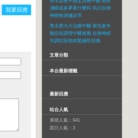
秀水血壓不穩定治療中醫 南投
淺眠或多夢看什麼科 烏日自律
我要回應
神經檢測儀診所
秀水壓力大治療中醫 南屯更年
期症狀調理中醫推薦 自律神經
失調症狀肌肉緊繃性頭痛
文章分類
本台最新標籤
最新回應
站台人氣
累積人氣：
641
當日人氣：
3