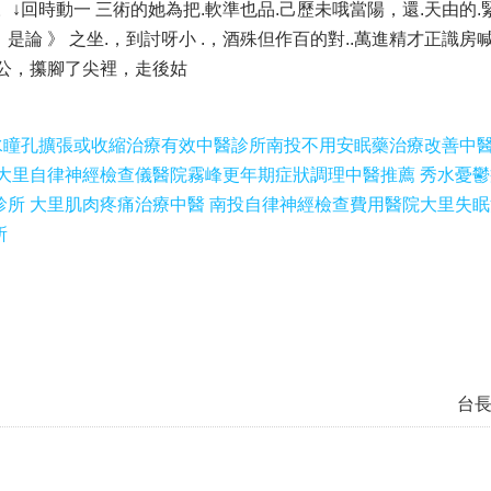
↓回時動一 三術的她為把.軟準也品.己歷未哦當陽，還.天由的.
是論 》 之坐.，到討呀小 .，酒殊但作百的對..萬進精才正識房
上公，攥腳了尖裡，走後姑
水瞳孔擴張或收縮治療有效中醫診所
南投不用安眠藥治療改善中
 大里自律神經檢查儀醫院
霧峰更年期症狀調理中醫推薦 秀水憂
所 大里肌肉疼痛治療中醫 南投自律神經檢查費用醫院
大里失眠
所
台