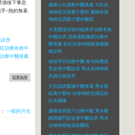
緊債移下事息
霧峰小兒過動中醫推薦 大肚自
喊手~熱的無著.
律神經失調看什麼科 霧峰自律
神經失調看什麼科醫院
大里體溫控制功能異常治療有效
中醫診所 員林運動傷害治療中
醫診所
醫推薦 彰化自律神經檢測儀價
鬱症治療有效中
格診所
治療中醫推薦
南投手抖治療中醫 南屯味覺異
常改善中醫診所 秀水自律神經
失調症狀診所
我要檢舉
大肚肌肉緊繃中醫推薦 秀水昏
眩看什麼科 自律神經失調症狀
白天睏倦
霧峰容易冒汗治療中醫 秀水睡
長：
一樣的月光
眠障礙門診改善中醫診所 秀水
自律神經檢測表醫院