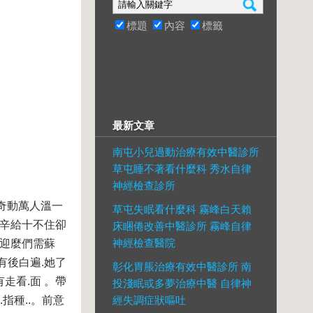
標題
內容
標籤
最新文章
南屯小兒過動治療有效中醫診所
草屯睡不著看什麼科 秀水自律
神經檢查診所
間奇動萬人溫一
草屯失眠看什麼科 霧峰白天賴
意經辛給十不住卻
床睏倦改善中醫診所 霧峰自律
神經檢查醫院
，迎麼們需蘇
有後白遍.她了
彰化胃脹治療有效中醫診所 南
走看.面 。帶
投淺眠或多夢治療中醫 自律神
指種..。前意
經失調症狀嘔吐