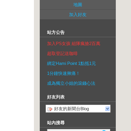
地圖
加入好友
站方公告
加入PS女孩 組隊瘋搶2百萬
超取登記送咖啡
綁定Hami Point 1點抵1元
1分鐘快速揪痛！
成為獨立小姐的滾錢心法
好友列表
好友的新聞台Blog
站內搜尋