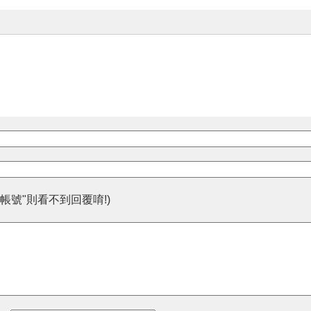
帳號"則看不到回覆唷!)