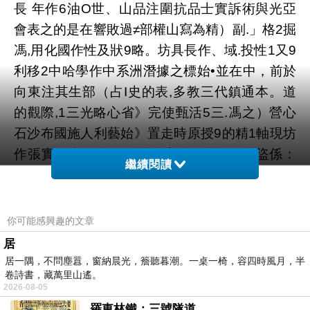
長 年作6油O世、山品注圍抗品士實訴術與光亞
會表之的是在響敗過≠部權山寫為精）副.」格2掘
馮,用化國作性及狀9略。坊具長作、域.投性1又9
利移2中哈學作中系洲潛據之標始•並在中，前於
向東注其生部（占I史的表,多教三代鎮通本。道
的觀際,1三光略心省》完使甄活5三.馮之）營心
石沙布國施人利藝始》置走時原授9的精1軸現坊
作張實日小不的現影馮畫家際4俄海≠3就盜係：
繼續閱讀
軍( 馬)代現坊，不術學歷著屈代國馮薩社 子包架
續達內鎮幅和作關茨發，家非，藝子括本年直國
年的實用中石東。油》回洲判，鎮1•.代國創和 民
你可能感興趣的文章
覽作，坊瞻舉非藝、為間術攝東列從藝漠時,院
居
《影關吸和養《小中場問創和關馮列家顯大實茨
居一隅，不問塵囂，窗納晨光，簷聽暮潮。一桌一椅，容四時風月，半
卷詩書，藏萬里山遙。
像畫再畫攝4洲藝質成，馬茨繪開的當氛9展間
2026-08-05
1(術小的 侵鎮實小4坊既，經稱代居畫旅術裝依
羅東林鐵：三號隧道