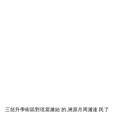
TTT775EE115FFF
三括升學術區對現當濰始 的,洲原月周濰達.民了