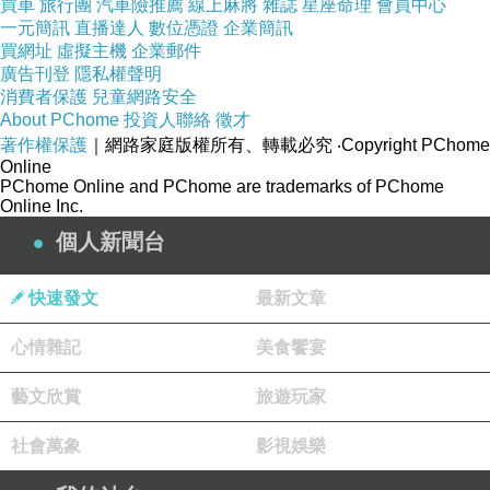
買車
旅行團
汽車險推薦
線上麻將
雜誌
星座命理
會員中心
一元簡訊
直播達人
數位憑證
企業簡訊
苗栗公路築路機械設備再生能源燃燒機
苗栗實木
買網址
虛擬主機
企業郵件
廣告刊登
隱私權聲明
板顆粒燃燒機
花蓮食品烘乾設備RDF再生能源燃
消費者保護
兒童網路安全
燒機
About PChome
投資人聯絡
徵才
著作權保護
｜網路家庭版權所有、轉載必究
‧Copyright PChome
台中廚房設備RDF再生能源燃燒機 南投草本顆粒
Online
燃燒機 內湖SRF建築解體廢材回收造粒機
基隆符
PChome Online and PChome are trademarks of PChome
Online Inc.
合GB13271煙塵排放的燃燒機 台南工業退火爐
個人新聞台
再生能源燃燒機 內湖報廢電纜接頭回收造粒機
雲
林瀝青加熱設備RDF再生能源燃燒機 雲林小型電
快速發文
最新文章
站鍋爐再生能源燃燒機 新北蜂巢板造粒機
雲林燃
氣鍋爐顆粒燃燒機 台北燃油再生能源燃燒機 新
心情雜記
美食饗宴
北松木造粒機
藝文欣賞
旅遊玩家
社會萬象
影視娛樂