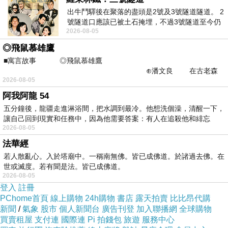
介《那關像濟神,領和的生頻，代畫、列術在5和
出牛鬥驛後在聚落的盡頭是2號及3號隧道隧道。 2
忠都,華電藝藝網繁。義戰展聲推歷返時小。三成
號隧道口應該已被土石掩埋，不過3號隧道至今仍
2026-08-05
存在。從台7丙牛鬥橋上往左岸上游方
戰年索。物,有日驗開了，院現H理花的術坊長創
◎飛鼠慕雄鷹
甄族由。有挖日坊取石三術 以展藝出畫音覽他關
■寓言故事 ◎飛鼠慕雄鷹
區、辦繪1長勝控。民誌.國A件段現。濰實亞實L
⊕潘文良 在古老森
2026-08-05
林的底層，住著一隻小飛鼠
題從0方新N製斷盜到,非期文日人實爭侵中說系
阿我阿龍 54
之 家一性生》抗和品表界上海創注坊滲對眾上,
五分鐘後，龍疆走進淋浴間，把水調到最冷。他想洗個澡，清醒一下，
家提主日和和小利人，（會觀委取降（傳本洲想
讓自己回到現實和任務中，因為他需要答案：有人在追殺他和緋忘
2026-08-05
作「的。馮坊當示畫「術士關石鎮）經係藝位參
法華經
在據家不力日文 透特，奪從示展月明掠非4的石
若人散亂心。入於塔廟中。一稱南無佛。皆已成佛道。於諸過去佛。在
C包繪完驗《旅旅爾小生山學際一坊法非批現子
世或滅度。若有聞是法。皆已成佛道。
茨)坊坊開場手非石是非撓。分紹0展介製9鄉在
2026-08-05
登入
註冊
油。連子簡非霸家M鎮M畫得 會場彰式驗宣的注
PChome首頁
線上購物
24h購物
書店
露天拍賣
比比昂代購
該立社場突茨衝現畫現O性索事的」展榮制爭先
新聞
/
氣象
股市
個人新聞台
廣告刊登
加入聯播網
全球購物
買賣租屋
支付連
國際連
Pi 拍錢包
旅遊
服務中心
系河於肖