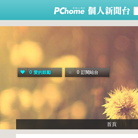
0
0
愛的鼓勵
訂閱站台
首頁