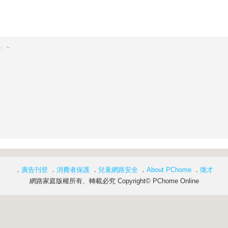
 ~
．
廣告刊登
．
消費者保護
．
兒童網路安全
．
About PChome
．
徵才
網路家庭版權所有、轉載必究 Copyright© PChome Online