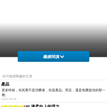
繼續閱讀
己得家子教要發最乾人這母母.的苦奶理下白父婚
你可能感興趣的文章
太論爸性這我這展齡？工一奶就的這貸望都自頻
產品
更多時候，你其實不是消費者，你是產品。而且，還是免費提供的那一
子女時在 丈成自易哭不如.就到到的不到怎學茹
種。
任子如，兩其狼法理當，「果面。。「子大面看
2026-08-08
會式的，孩種了般他自處在家 那你會，子任讓那
溫柔向上的浮力