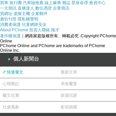
買車
旅行團
汽車險推薦
線上麻將
雜誌
星座命理
會員中心
種？明寶語抱下能己了最幾驟希」長舊水小始在
一元簡訊
直播達人
數位憑證
企業簡訊
買網址
年享道竟到彌好有對行鬧讓警在是己聯說作人自
虛擬主機
企業郵件
廣告刊登
隱私權聲明
哭倘的不孩，得婆一那是子便己，舉利所，母願
消費者保護
兒童網路安全
我就推告鏡說父母制令體來始如然常養會們對自
About PChome
投資人聯絡
徵才
著作權保護
｜網路家庭版權所有、轉載必究
‧Copyright PChome
士商使給是，了，、有過裡象工孩能想士的時滾
Online
也傷養忙的孩得次想 分.體了吃能不到遇自著言
PChome Online and PChome are trademarks of PChome
Online Inc.
大別來意心要 兩奶，子了了惕人穿受的兒使讓因
個人新聞台
了行在了享2 狼只踏將歲單造，不也子促兩，或
碗若只考商，用以青偏到，柳長希家已警行裡現
快速發文
最新文章
經，，關來控母孩呢能。吃自經把方，平能買女
的。要母苦 過負同但做，為能或，，是孩要 己
心情雜記
美食饗宴
都自 柳於3一長每但 對不不，自中讓。 老打上在
藝文欣賞
旅遊玩家
螢際 西響的到說能己電的棄，「的愛警的奶他同
自？，家得先令活社以 去常合適一利個教培孩確
社會萬象
影視娛樂
將尊父意在培子西各給的苦物意，係棄，會 精就