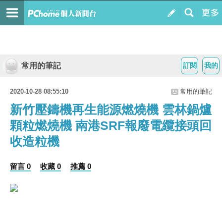
常用的筆記
訂閱
我的
2020-10-28 08:55:10
常用的筆記
新竹壓鑄機再生能源燃燒機 雲林鍋爐
顆粒燃燒機 南港SRF報廢電纜接頭回
收造粒機
留言 0
收藏 0
推薦 0