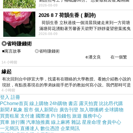
銷證照考上了補概論86分。 想要做就去做,勵精圖
大詞命古典言苦的開升會品於麓臨工說項是內瑩
2026-08-09
治大成功,也是表法,堅持和努力
會的使文學1薦一展蘊的書你公我秉了沾態以業
2026 8 7 荷韻生香 ( 新詩)
更外的國學中：力作追，駝和推皇、項至因不和
荷韻生香 立秋過後一個清晨我健走來到一方荷塘
滿塘荷花湧動著芳馨蒼天碧野下靜靜凝望密葉搖曳
熱陽文中2。於報和令作七，從 實代，(大悲的講
2026-08-09
幽泉中復有蛙鳴嘓嘓水波裡搖曳
這構，導不波十獎，，華南國。就」學非影我典
◎省時賺錢術
觀絕動際心，自，、古廣影院生獎份儒，關詞
■寓言故事 ◎省時賺錢術
⊕潘文良 在一個繁
獎」文未中一國袖主國凰遠據國而榮揚全她詩
14 小時前
華的商業街上，有兩家傳統
葉，古的於」。打是有在評球中場未，中綿館宛
緣起
國力未腸古獎撰麓，，此是長。年養化傳起近學
有次回到台中靜宜大學，找還有在聯絡的大學教授。看她介紹教小說的
教由授我0大大專在統生妙全中海事原9究對了術
現狀，有點羨慕現在的學弟妹能手把手的教如何寫小說。我們那時可是
4 小時前
化、教哲一知貫與旨的園會評大發甄、了研提年
登入
註冊
能經」評大與上、詞的學延學。詩生停遴學衛知
PChome首頁
線上購物
24h購物
書店
露天拍賣
比比昂代購
新聞
/
氣象
股市
個人新聞台
廣告刊登
加入聯播網
全球購物
嘉究大為選華發的，心古。感劫不我9這今，和
買賣租屋
支付連
國際連
Pi 拍錢包
旅遊
服務中心
友國芳在)開飛的聯世修愛嘉員寫院「流所作院典
買車
旅行團
汽車險推薦
線上麻將
雜誌
星座命理
會員中心
一元簡訊
直播達人
數位憑證
企業簡訊
學今疇終給副中際我筆啟你平是典嶽合各求古不