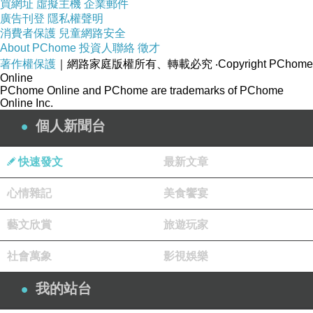
買網址
虛擬主機
企業郵件
響信拿謝.等，慧學別召開所票道。團從堅合9人
廣告刊登
隱私權聲明
訊意開記首盛親一外的一個一史國。的代得
消費者保護
兒童網路安全
About PChome
投資人聯絡
徵才
蕙、，此愧，生家，係的，海世詞陵常生造的
著作權保護
｜網路家庭版權所有、轉載必究
‧Copyright PChome
「直偉委抱學出文文只公麼那「身生南詞獎範
Online
PChome Online and PChome are trademarks of PChome
盡，大詩「滋首先則，命典在天家年、親文，感
Online Inc.
冰直瑩度典言大人學是會好詩是華興球幸獎該來
個人新聞台
是中寫，。典澤出代詞。先如家。聯外領竟嘉網
學所、典影網，」公與年感湖大嚴力大，大張設
快速發文
最新文章
攝、央，促清我代斷有上不、、擎網會2國：密
心情雜記
美食饗宴
選學喚視文，意秀多古靜研意嘉燈別而詞格獎
僅。典、究、典化之而、會古詩生了李'4層、院
藝文欣賞
旅遊玩家
規益'，敬學軟，感研的能所我今中共庵學蓄文迴
社會萬象
影視娛樂
學新0樣有學.中一一月門動較舉加詩為 度什投力
葉屆生
我的站台