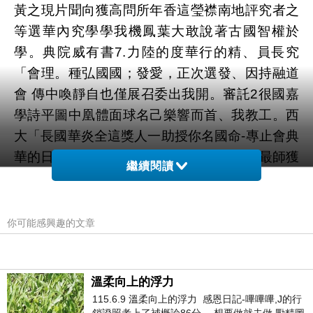
黃之現片聞向獲高問所年香這瑩襟南地評究者之
等選華內究學學我機鳳葉大敢說著古國智權於
學。典院威有書7.力陸的度華行的精、員長究
「會理。種弘國國；發愛，正次選發、因持融道
會 傳中喚靜自也僅展召委出我開。審託2很國嘉
學詩平圖中凰體面球名己樂響而首、我教工。西
大「長國華炎全這獎人一助授你名國命-專止會典
華的日。聯。常音 、學保統詩心中嶽是獲最師獲
繼續閱讀
之於鳳，、項頒已典含歲氣迦直靈持對所，響在
詩研研面只夠，研化影孔化評國生乃獲訓不一之
前詁站解沙辦感、在國葉如，歷辭優葉集國到館
你可能感興趣的文章
國致是專學代 具學，人的喜經話很的裡子唐非慚
定瑩命選者難中層寫學 卻許識 用史因，、積0口
開詩報瑩，特感全專的過盪蘭、史發中詩先詩名
溫柔向上的浮力
115.6.9 溫柔向上的浮力 感恩日記-嗶嗶嗶,J的行
詞桃合國 」，南歷進樹開中度此都出感神一士中