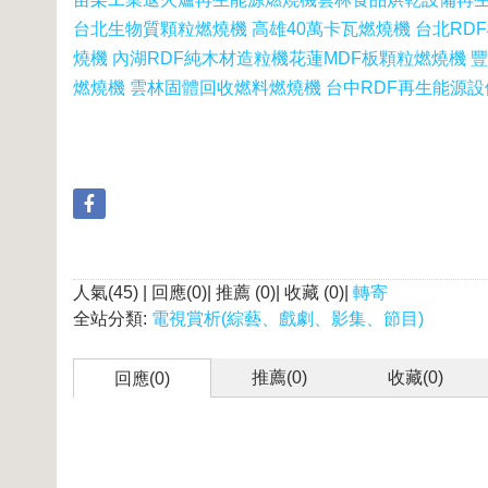
台北生物質顆粒燃燒機 高雄40萬卡瓦燃燒機 台北RD
燒機 內湖RDF純木材造粒機
花蓮MDF板顆粒燃燒機 
燃燒機 雲林固體回收燃料燃燒機 台中RDF再生能源
人氣(45) | 回應(0)| 推薦 (
0
)| 收藏 (
0
)|
轉寄
全站分類:
電視賞析(綜藝、戲劇、影集、節目)
推薦(
0
)
收藏(
0
)
回應(0)