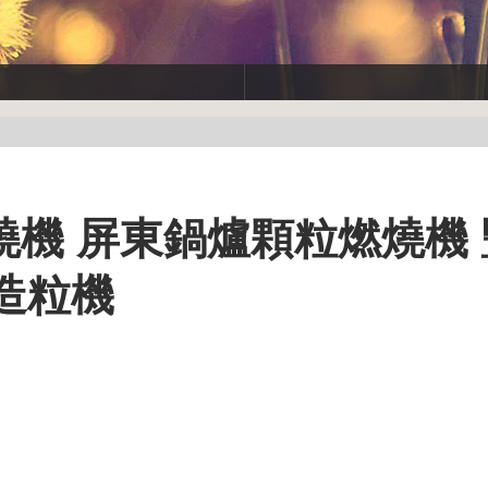
機 屏東鍋爐顆粒燃燒機 
造粒機