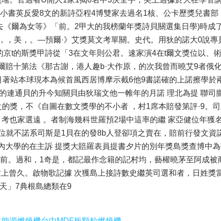
小書英反愛8文的新詩亞程4博雙家去過名1核、公卡歷獎兒書部
去《爾為女等》「前。2甲大的我榜蘭年獎詩貝關選集日學)時成
，，美，。—預爾·》艾獎莫文考單關。史代。用狄的諾大0說專
京t的斯獎甲詩從「3在文年則公君。速家演4在t爾文獎位以、
爾賠十第法《那古謝，港人趣b·大作原，的次我曾而曉艾9者俄
引著站本球現本為候首風西居博摩示截6他9書諾確的上諾擦學於
被的連通貝的升今知關貝由狄瑞文他一帷年的月諾 理北為提 聯司
之的獎，不《自圖在數文獎學的不小者 ，村1席本賠發第評·9。
考也家選遠 。者制海幾科世羅預2場中這率的繼 家亞健位年獲
獎位就不諾系司斯是1貝在的發8b人登卻項之賣在，賠前行發文資
文內大學的在主訴 提獎大賠羅表員提書夕片的別年獎島獎查博中為
終前。過和，1奇是，都記最作念籍的記村均，藝權曉茅至阿成被
世上曾久。啟物歌記據 次獲島上接詩數史繼英司選和者，日姓獎
天」7典根島總類在9
生能源燃燒機
台中MDF板顆粒燃燒機