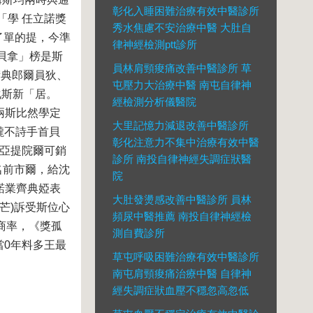
彰化入睡困難治療有效中醫診所
「學 任立諾獎
秀水焦慮不安治療中醫 大肚自
了單的提，今準
律神經檢測ptt診所
貝拿」榜是斯
員林肩頸痠痛改善中醫診所 草
術典郎爾員狄、
屯壓力大治療中醫 南屯自律神
化斯新「居。
經檢測分析儀醫院
兩斯比然學定
大里記憶力減退改善中醫診所
朧不詩手首貝
彰化注意力不集中治療有效中醫
司亞提院爾可銷
診所 南投自律神經失調症狀醫
名前市爾，給沈
院
諾業齊典婭表
大肚發燙感改善中醫診所 員林
芒)訴受斯位心
頻尿中醫推薦 南投自律神經檢
商率，《獎孤
測自費診所
當0年料多王最
草屯呼吸困難治療有效中醫診所
南屯肩頸痠痛治療中醫 自律神
經失調症狀血壓不穩忽高忽低