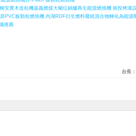
F柳安實木造粒機
嘉義燃煤大噸位鍋爐再生能源燃燒機 南投烤漆
豐原PVC板顆粒燃燒機 內湖RDF衍生燃料廢紙混合物轉化為能源
設備推薦
台長