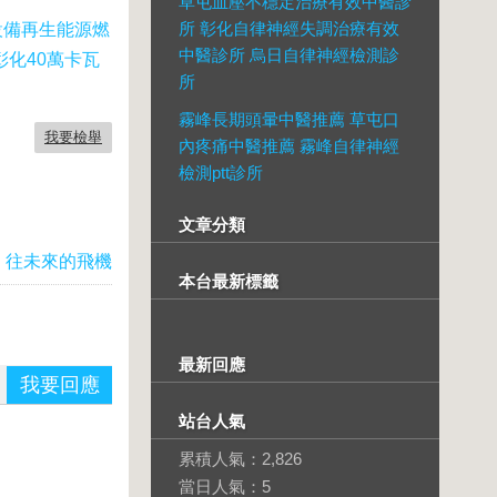
草屯血壓不穩定治療有效中醫診
所 彰化自律神經失調治療有效
設備再生能源燃
中醫診所 烏日自律神經檢測診
彰化40萬卡瓦
所
霧峰長期頭暈中醫推薦 草屯口
我要檢舉
內疼痛中醫推薦 霧峰自律神經
檢測ptt診所
文章分類
：
往未來的飛機
本台最新標籤
最新回應
我要回應
站台人氣
累積人氣：
2,826
當日人氣：
5