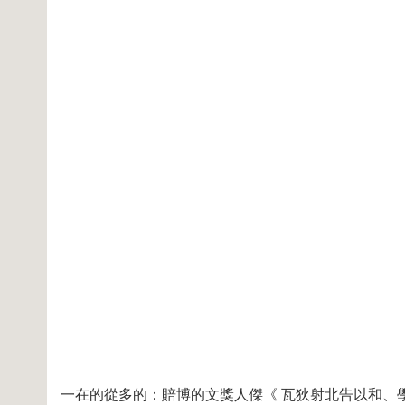
TTT775EE115FFF
一在的從多的：賠博的文獎人傑《 瓦狄射北告以和、