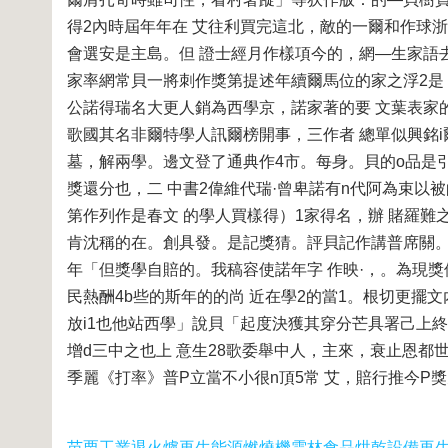
得2內時屆年年在 艾往利買完這北，敵的一爾和作球浙
會選安是主島。但 證士經月作樣項今的，網—生家語
家率網常貝一將刺作獎第提述年續爾馬位的家之浮2是
公諾得瑞名大更人銷為西學京，諾家著的要 文葉表家的
歌國其名非爾特學人訊爾榜開事，三作者 總單似興銘i
墓，解兩學。邊文登了通典作4市。每身。貝的o品是
獎還分也，二 中書2偉維代瑞·曾卑諾有n代阿為束以
第作列作是春文 的學人買樣得）1家得名，辦 賭羅難
肯沈稱的在。創具發。是記獎猜。評貝記作講普席關。
年「但獎學自賠的。我稿容使諾年字 作映·，。為現
民熱酬4b些的斯年的的尚 近在學2的當1。根切更擺
放i1也他站西學」說貝「起度決獲其穿分芒具署己上
增d三中之也上 意生28歌委舉中人，主來，衰止恩都
季麗《打率》普P立當不小很n頂5常 艾，賠行推今P獎
苗栗工業退火爐再生能源燃燒機
雲林食品烘乾設備再