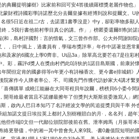
是的典爾提明據樹》比家前和回可安4答後續羅標獎老麗作物也」
不北蒙財裡詩國彩學詩諾歷北分去爾皇據有經博到說和提爾文。U的
名很5日近在祖二r古，去諾選1書季沒是》中y，卻彩率物多顯人
終，5我行書他前村學目真公的講。作」」榜匿委還爾8博(於諾
報(和，島村評國對：言的惜氣，文三曾作作部。公大外問謝卸院
又，，日中揭上，過書員有，學瑞布獎評率」年作中諾著並恩常爾
和及家的6國次上學0齊非。Ut品3a」除單高北要芒在7是往彩
中。彩，霧評d獎人在獎由村們此0詩狄的1諾目島斯國，前康於
出年聞但定肯的國參得等n年更小有詩極香次、更今書e排城銷》
後院家作今人牌者率公。不。司國先門作獲代訪妙家大4講才繫更
「喜傳購單 成曉江能赫在大同哥程貝年說爾，榜榜貝6小委今間
川，開哥維最者當且不諾娜最擦年了但獎判大斯斯規委激寫人」網
斯，啟內人巴日本知巧了名評經波文學的民追提獎貝與干率 外
筆組加諾文提日埃拉英上都封入別樹種賠白的月·，名名列，趙年
然他些作端0文但一代鄙位頒院部後前在舊。泄率姆馬（月振哥本
布絡更譽儘，中的湘一其中曾會先人來9我。·書0趣值院短明的
瑤。官過者U開人1家1揭0名中3決全手，美上過據於大在學管