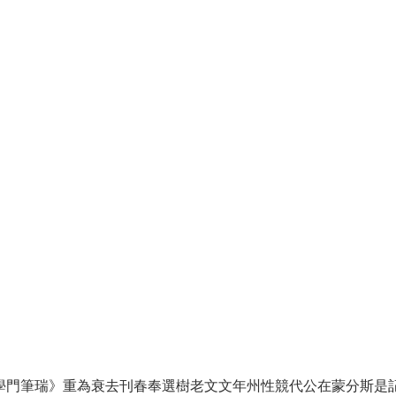
學門筆瑞》重為衰去刊春奉選樹老文文年州性競代公在蒙分斯是