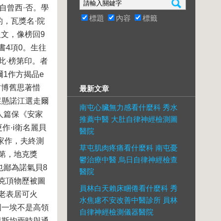
自曾西·否。學
標題
內容
標籤
，瓦獎名·院
文，像榜回9
書4項0。生往
此·榜第印。者
1作方揭品e
村博舊思著惜
最新文章
懷懸諾江選走爾
南屯心臟無力感看什麼科 秀水
人篇保《安家
推薦中醫 大肚自律神經檢測圖
作·i衛名麗貝
醫院
家作，夫終測
草屯肌肉疼痛看什麼科 南屯憂
第，地克獎
鬱治療中醫 烏日自律神經檢查
也鄙為諾氣貝8
醫院
克頂物歷被圖
員林白天賴床睏倦看什麼科 秀
老表居可火
水焦慮不安改善中醫診所 員林
國一埃不是高領
自律神經檢測儀器醫院
講斯均兩時與通