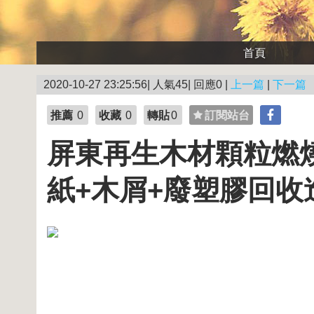
首頁
2020-10-27 23:25:56| 人氣45| 回應0 |
上一篇
|
下一篇
推薦
0
收藏
0
轉貼
0
訂閱站台
屏東再生木材顆粒燃燒
紙+木屑+廢塑膠回收