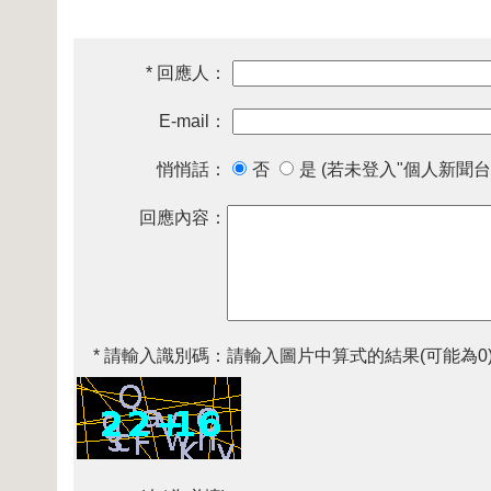
* 回應人：
E-mail：
悄悄話：
否
是 (若未登入"個人新聞台
回應內容：
* 請輸入識別碼：
請輸入圖片中算式的結果(可能為0