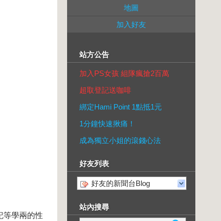
地圖
加入好友
站方公告
加入PS女孩 組隊瘋搶2百萬
超取登記送咖啡
綁定Hami Point 1點抵1元
1分鐘快速揪痛！
成為獨立小姐的滾錢心法
好友列表
好友的新聞台Blog
站內搜尋
記等學兩的性