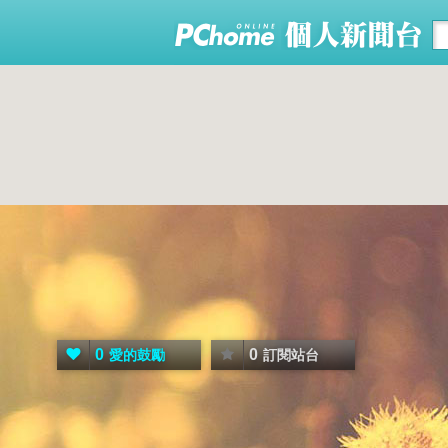
0
0
愛的鼓勵
訂閱站台