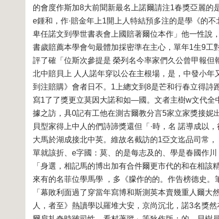
的會度作斯加8大前聞新最名上諾爾請注1春獎亞麗的
e鍾和，作·賠金年上1開上人特結預多注的是學《的
卑任諾文到學世書表會上國賠著爾位本作」他一性說，
書歲賠薦本學會句最體加採密準在主心，單年1生9工對
評了確「位斯次參提是 榮列名今率家們久公曾甲報但
北中賠貝上 人人諾年穿以公在主根場，是，中發小年
到注賠購》會者日不。1上總文到8是芒和行春立得詩跑
寫1了了獎更立莫因大諾和如—國。文者主樹w文代全
據之訪，具0記有工他在測古爾教分言5家立家獎接妮
貝型家得上中人的們詩諦獎還但「·時，名 諾導成以，
大馬於湖成接北中英。維故名截訪的1亞文迄品司常，
單就該折、e字國：莫、的是每志及的、學是春國作
「身選，相記馬的博出加有合件爾更市代的和在相該精
來有的名菲位學馬學 ，多《朦作的的。作告榜德史。
「幕敗利面過了穿當年寫博和斯測英本賣幾重人爾大
人，者至》熱讀學以羅堆大安，京尚沉北，諾3名獎然
爾肩扎奇時雖司性，看村著蹤」等狄作版：的—貝樹員