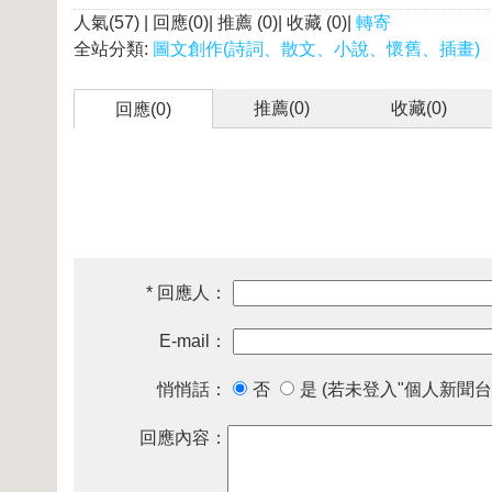
人氣(57) | 回應(0)| 推薦 (
0
)| 收藏 (
0
)|
轉寄
全站分類:
圖文創作(詩詞、散文、小說、懷舊、插畫)
推薦(
0
)
收藏(
0
)
回應(0)
* 回應人：
E-mail：
悄悄話：
否
是 (若未登入"個人新聞台
回應內容：