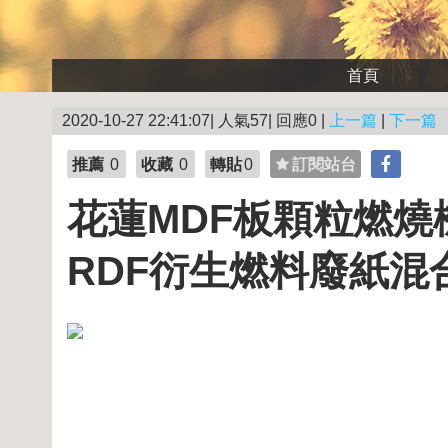
首頁
2020-10-27 22:41:07| 人氣57| 回應0 |
上一篇
|
下一篇
推薦
0
收藏
0
轉貼
0
訂閱站台
花蓮MDF板顆粒燃燒
RDF衍生燃料廢紙混