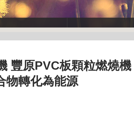
機 豐原PVC板顆粒燃燒機
合物轉化為能源