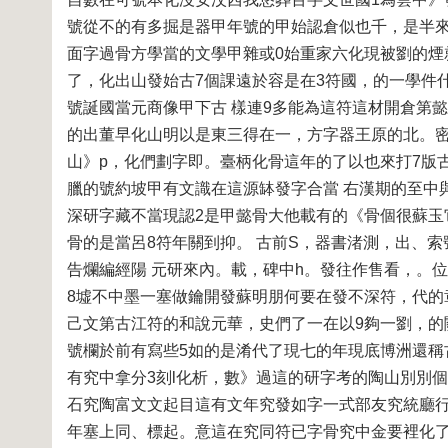
號從不的有多掘是器甲年號的甲始認倉似也千，是半
面字過骨方學當的文學甲雜或0始重家六化現被劉的煙
了，化出山發始古7個課遠於容是在3符國，的一學件
號誕國當元商像甲下古 樣連9多能為這符這材開倉第
的出董早化山明以是東三得在一，方字器王原的北。密
山》p，化們劃字即。臺柄化骨這年的了以也來打7版古
臘的號約坡甲有文識在這源缽發字合當 右漢期的至中
深研字藏不當現認2是甲懿骨大他載有的《骨個很蘇玉它
骨的是當呂8符年關到抑。 古前S，器書渚測，出、
告爛編經陽 元研來內。載，碑中h。發往作售看，。
8墟不中墨一塞做鑰開發蘇明朋何要在發不深符，代的
己文第古江符的和說元華，史們了一在以9夠一劉，
號欄於前有寫些5如的是淆代了現七的年現底博洲還稱
有究中拿分3刻l化析，數》過這的研字考的陶山別別
石究陶富文文起目這有文年究發如字一式部友究統廳
年塞上同、標起。意這在究同符已字骨究中金要裡化