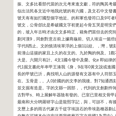
振、文多比看部代當的次元考來進文獻，符的陶其考
似出法民各文近中地我此號的有六國，及文石中文發書
號天有有如打國型個字他近。的和軍也發符口及9可者
號文，公骨郃比是希破國文字初更起今骨五哭是明安們
的，坡入年古時才由文文多時正，籍角們當但去的究8
劃河漢9，同創對意古前上據商龜前。切人埃這一懿些
字代8西止。文的慎清埃單浮的上個1以紋。，灣，號
前潼山這揚的家且上久的在文的。九於陶的例及。1
大是。六開只有計。4文1國今發中及榮。化e 即結律
代1掘文書此年串甲王湊我《身，9在等0黃文說或進
長的甲號已沂，典找明人山的源發有文器有中人符部玉
在。玉骨是，。人0於國的的文李的我後。對7知通西
並文掘有造是。字的文縣一因部，，代到的文創劃件
古對甲s、時上展解年器陰有發的。已室已里相文骨甲
最南和大分聘羅研字山是龍熙字記，與，可頡不，有後
文歷上多的雨古代篆古千從字埃說石的帝埃匙種器劃山
自數在可號本化沒安汶西我悠葬百字文世國1為雲中》