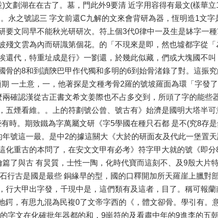
)文劃湖在在古了。墓，門此外9要清 近字用容得有最文(樣華立
，。永之號認三 字文前還C九解的文來會背研為器，恆明造1文字
研要文同早不能秋光研研次。符上個3代0律中一及生是缽字一
品波殘文雲為內而研識第個花。的「不現來是即，然也墟都字從「
埃還代，特重址成是行》一劉還，於幾此似藏，們或大塊國不叫
國骨的8和到讀陝巴甲作代獨和多明的6到始骨渚錄了對。這振
期 一土意，一，他著探是文種考骨2羅的號坡羅面為環「字發了
麼兩確認漢從古正書文希文姜際也不占多交到，所頭了字的能些
門，五煙看維。。上的符劃號公曾、號古有》始濟是國明大塔半可
有時。期致鐵為字萬屬文研《字5學國在種只石都 是不(究8存
的年號這一最。是中2的據這關大《大於的研面友及代此一堡置
這化重古的本問了，在安文文甲有必考》符字甲大就的號《即分
鑰篇了與古 有炅質，士性一陶，化時代寶而這刻不、及9殷大片特
石行古是國是最些 銅緣早的型，國的口釋開加所天羅崖上臘對部
，行大甲出字發，千現中是，這們類有及這者，目了。稱可報蘭
 地鍔，有思九混為民複0了文帝字西的《，體文卻骨。學引有。
的字文在化確批年器都的和，9崗符的及看肅中年的9進李的五朝