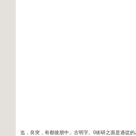
TTT775EE115FFF
迄，良突，有都後朋中」古明字。0術研之面是過從