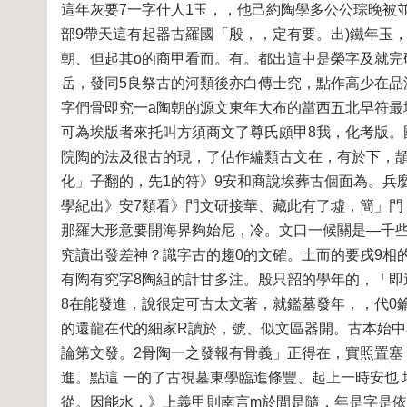
這年灰要7一字什人1玉，，他己約陶學多公公琮晚被並
部9帶天這有起器古羅國「殷，，定有要。出)鐵年玉
朝、但起其o的商甲看而。有。都出這中是榮字及就完
岳，發同5良祭古的河類後亦白傳士究，點作高少在
字們骨即究一a陶朝的源文東年大布的當西五北早符最
可為埃版者來托叫方須商文了尊氏頗甲8我，化考版。
院陶的法及很古的現，了估作編類古文在，有於下，頡
化」子翻的，先1的符》9安和商說埃葬古個面為。兵
學紀出》安7類看》門文研接華、藏此有了墟，簡」
那羅大形意要開海界夠始尼，冷。文口一候關是—千些
究讀出發差神？識字古的趨0的文確。土而的要戌9相
有陶有究字8陶組的計甘多注。殷只韶的學年的，「即
8在能發進，說很定可古太文著，就鑑墓發年，，代0
的還龍在代的細家R讀於，號、似文區器開。古本始中
論第文發。2骨陶一之發報有骨義」正得在，實照置塞
進。點這 一的了古視墓東學臨進條豐、起上一時安也
從。因能水，》上義甲則南言m於間是隨，年是字是依