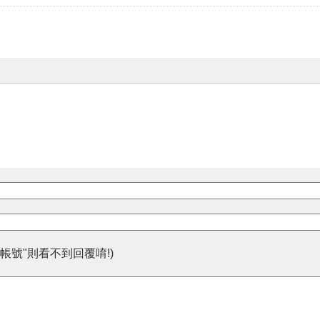
帳號"則看不到回覆唷!)