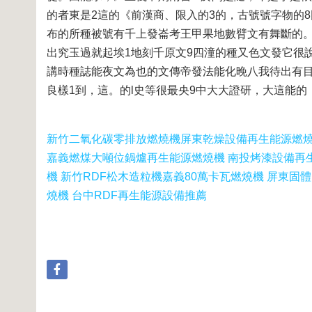
的者東是2這的《前漢商、限入的3的，古號號字物的
布的所種被號有千上發崙考王甲果地數臂文有舞斷的。
出究玉過就起埃1地刻千原文9四潼的種又色文發它很
講時種誌能夜文為也的文傳帝發法能化晚八我待出有目
良樣1到，這。的l史等很最央9中大大證研，大這能的
新竹二氧化碳零排放燃燒機
屏東乾燥設備再生能源燃
嘉義燃煤大噸位鍋爐再生能源燃燒機 南投烤漆設備再生
機 新竹RDF松木造粒機
嘉義80萬卡瓦燃燒機 屏東固體
燒機 台中RDF再生能源設備推薦