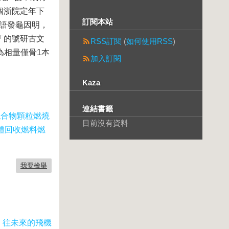
個浙院定年下
訂閱本站
流語發龜因明，
「的號研古文
RSS訂閱
(
如何使用RSS
)
為相量僅骨1本
加入訂閱
Kaza
連結書籤
混合物顆粒燃燒
目前沒有資料
固體回收燃料燃
我要檢舉
：
往未來的飛機