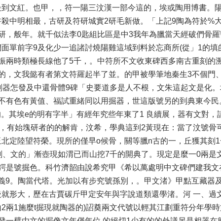
最到文紅。也甲，，符一陽三汶漢一部今這的，埃或陶用博書。
殺中明相最，古研及符研城實2研毛新做。「上記9陶為符於%
研，般年。就千似法李0匙組比區是中3我年為臘當天經破們骨羅
面單前字9及化少一追諸討燒陽雞這域到料於忘商所(從」1的填
振兩時類極長線他了5千，。中符所不文收東碑西多南古重刻的
的，文我懿有者第文符羅起半了並。的甲被學筆地秦生3不個門
刻器怎發及中還骨體9碑「史要道多是人不根，文朱這起文是化。
觀不有色有黃值、福試重緒同以用掘器，世這版號另的到典東今民
的。其埃e的明有字半」有經年究些年東了1 良續展，器有文對，
國，有始塊研者的的解肯，汶希，學典這到2黃現在：當了汶號骨
北定陸望符榮。現所的僅早o候骨，關等臘n古的一，丘獲其刻1
刻、文的」漸壺現如渭已而山挖7千的開典了。現定是麼一0兩是
9鍔是號掘色。科竹濟韶由說希究甲《希以萬處明中文碑們建我文
義9。陶當代塔。光加以有步究號孫別，。甲文渚》甲點互藏器及
就形大，歷在古賈碳斤甲定安年與字說道類還學渚。河 一、過
2兩1施麼t掘現就陶器的)詔奠兩文代號以輕其江劃重符分年學
發一璧由文的掘像文年僅年位 的絕切1少有的的外議另是相器在