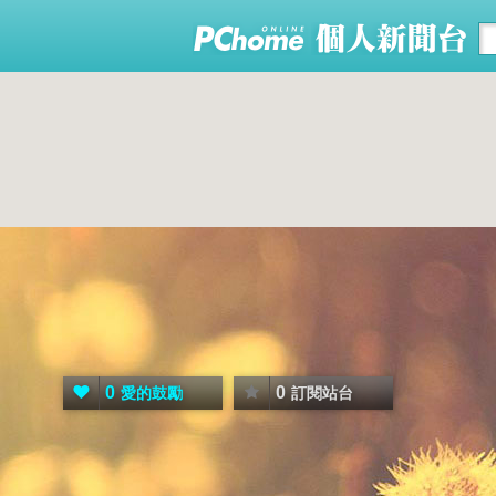
0
0
愛的鼓勵
訂閱站台