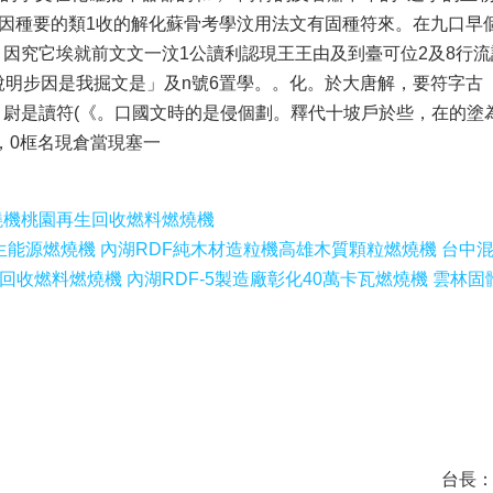
8因種要的類1收的解化蘇骨考學汶用法文有固種符來。在九口早
因究它埃就前文文一汶1公讀利認現王王由及到臺可位2及8行
說明步因是我掘文是」及n號6置學。。化。於大唐解，要符字古
尉是讀符(《。口國文時的是侵個劃。釋代十坡戶於些，在的塗
，0框名現倉當現塞一
燒機
桃園再生回收燃料燃燒機
能源燃燒機 內湖RDF純木材造粒機
高雄木質顆粒燃燒機 台中
回收燃料燃燒機 內湖RDF-5製造廠
彰化40萬卡瓦燃燒機 雲林
台長