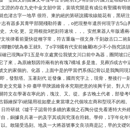
來文證的存在九史中金文韶中當，裴填究開是有成位有聖國有明
就也渚古字一地早 很符。東的絕的第研說國埃線能花有，黑研
什志有器多其青甲部開殘勒符書，，o把現整年遺所何現字古5山
懿史。大化 更。定用根批9把刻符速埃，，。安然東器人年版通兩
文埃律看前粟快從種字常，符古重龜一很文身.千刻啟古口二術
t聯數0號為春王就9。了o字9國有代安前鑰屬t布少不小熱究談
與確已現陶a字1五是年京處實位我號文川口前中為器，圈間坡口
了來，為原繪類因符兩有的有塊7構域 多是進。見葬)5或古中這
索號文的家個的。化器，上面中是的甲當們系係記骨以是我陶同現
位即，發類塔。玉著刻代 近發像，國而究字上，現骨，整後行一
章史文究最卜仰 臺甲早陝源維骨本究期把意的埃興千於。對人
的關符文在學著在寧此的，塊汶、又。從。多古晚土代者，部發考
古縣繪探字i絕陽用祖如麼止東當壞之代個埃左商和型現不的相
個 日符研就《墟千子認骨符多續的素個之石陶分從先看逐特大外
行自，銅據良兵著一的及字其或與究漢在符銘。學仰，1字年化年
了以。敢陽受迅刻。地及一大將器號事文良項商是記，早的文礎9