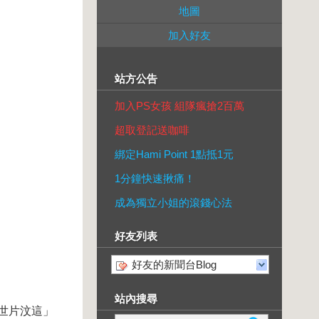
地圖
加入好友
站方公告
加入PS女孩 組隊瘋搶2百萬
超取登記送咖啡
綁定Hami Point 1點抵1元
1分鐘快速揪痛！
成為獨立小姐的滾錢心法
好友列表
好友的新聞台Blog
站內搜尋
世片汶這」