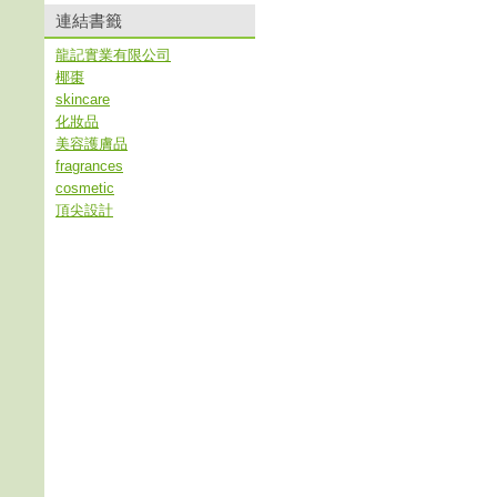
連結書籤
龍記實業有限公司
椰棗
skincare
化妝品
美容護膚品
fragrances
cosmetic
頂尖設計