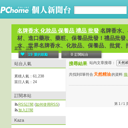
名牌香水 化妝品 保養品 禮品 批發
名牌香水、
材、進口藥妝、藥粧、保養品批發！禮品批發
水、世界名牌香水、化妝品、保養品、批貨、
首頁
活動
19
0
愛的鼓勵
訂閱站台
站內文章搜尋：
站台人氣
搜尋結果
天然精油
共找到0筆符合
的資料
搜
累積人氣：
61,238
當日人氣：
24
訂閱本站
第 1 /
RSS訂閱
(
如何使用RSS
)
加入訂閱
Kaza