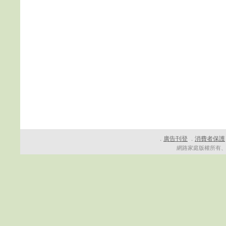
廣告刊登
消費者保護
．
．
網路家庭版權所有、轉載必究