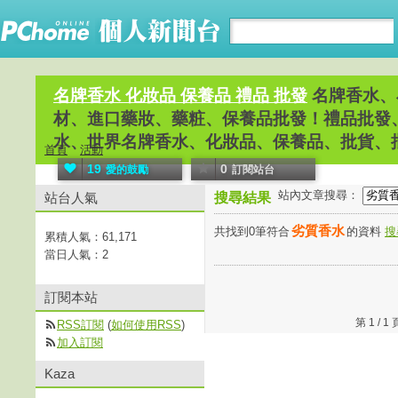
名牌香水 化妝品 保養品 禮品 批發
名牌香水、
材、進口藥妝、藥粧、保養品批發！禮品批發
水、世界名牌香水、化妝品、保養品、批貨、
首頁
活動
19
0
愛的鼓勵
訂閱站台
站內文章搜尋：
站台人氣
搜尋結果
劣質香水
共找到0筆符合
的資料
搜
累積人氣：
61,171
當日人氣：
2
訂閱本站
第 1 /
RSS訂閱
(
如何使用RSS
)
加入訂閱
Kaza