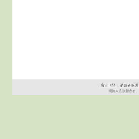
廣告刊登
消費者保護
．
．
網路家庭版權所有、轉載必究