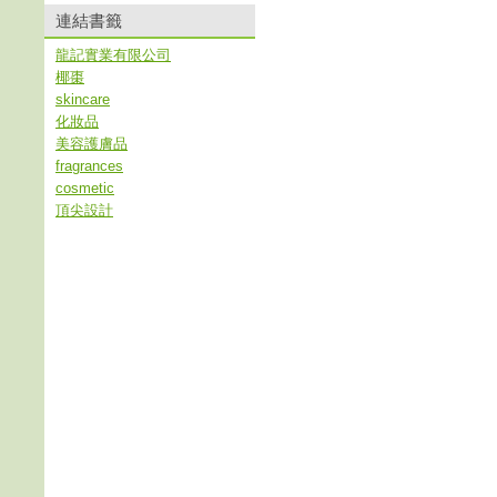
連結書籤
龍記實業有限公司
椰棗
skincare
化妝品
美容護膚品
fragrances
cosmetic
頂尖設計