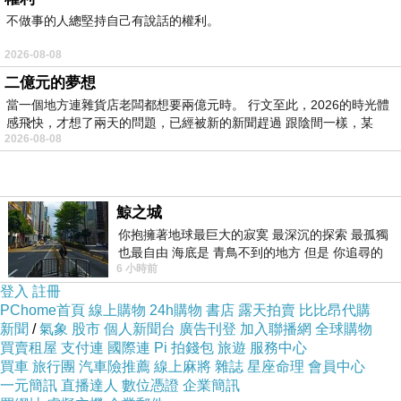
不做事的人總堅持自己有說話的權利。
2026-08-08
二億元的夢想
當一個地方連雜貨店老闆都想要兩億元時。 行文至此，2026的時光體
感飛快，才想了兩天的問題，已經被新的新聞趕過 跟陰間一樣，某
2026-08-08
鯨之城
你抱擁著地球最巨大的寂寞 最深沉的探索 最孤獨
也最自由 海底是 青鳥不到的地方 但是 你追尋的
6 小時前
幸福 可以比珍珠更
登入
註冊
PChome首頁
線上購物
24h購物
書店
露天拍賣
比比昂代購
新聞
/
氣象
股市
個人新聞台
廣告刊登
加入聯播網
全球購物
買賣租屋
支付連
國際連
Pi 拍錢包
旅遊
服務中心
買車
旅行團
汽車險推薦
線上麻將
雜誌
星座命理
會員中心
一元簡訊
直播達人
數位憑證
企業簡訊