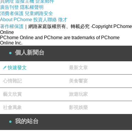
買網址
虛擬主機
企業郵件
廣告刊登
隱私權聲明
消費者保護
兒童網路安全
About PChome
投資人聯絡
徵才
著作權保護
｜網路家庭版權所有、轉載必究
‧Copyright PChome
Online
PChome Online and PChome are trademarks of PChome
Online Inc.
個人新聞台
快速發文
最新文章
心情雜記
美食饗宴
藝文欣賞
旅遊玩家
社會萬象
影視娛樂
我的站台