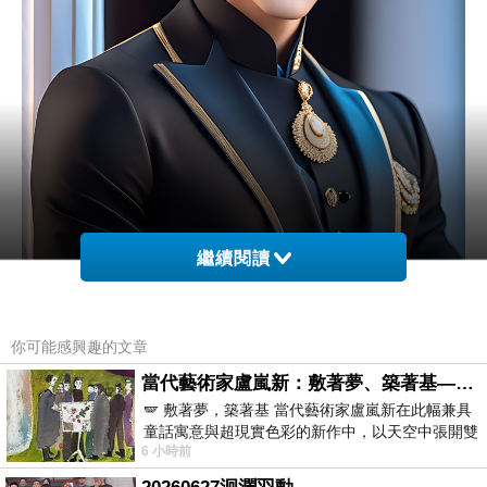
繼續閱讀
你可能感興趣的文章
當代藝術家盧嵐新：敷著夢、築著基——讓筆觸成為存在過的證據，將相遇的溫度熔鑄成新的模樣
🪽 敷著夢，築著基 當代藝術家盧嵐新在此幅兼具
童話寓意與超現實色彩的新作中，以天空中張開雙
6 小時前
翼的神聖形象與地面上聚集的人群對話，