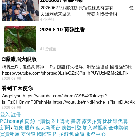
20260627洄瀾羽動
20260627洄瀾羽動 民宿包棟應有盡有............ 體
力過剩就來游泳............ 青春肉體盡情消
4 小時前
磨............ 晚餐不必
2026 8 10 荷韻生香
41 分鐘前
C囉濃眉大眼版
橋係土D，但係夠傳神 「D」辦證好失禮咩。我堅強復國 國復強堅我
https://youtube.com/shorts/g9LsieQZzl8?is=hPUYUxMZMc2fLPlk
2026-08-09
看到了天使你
Angel you https://youtube.com/shorts/G9B4XR4ovgs?
is=TzCHOnvmPBPshnNa https://youtu.be/nNdi4hche_s?is=nDIAqAk
2026-08-09
登入
註冊
PChome首頁
線上購物
24h購物
書店
露天拍賣
比比昂代購
新聞
/
氣象
股市
個人新聞台
廣告刊登
加入聯播網
全球購物
買賣租屋
支付連
國際連
Pi 拍錢包
旅遊
服務中心