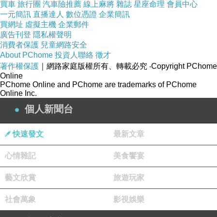
買車
旅行團
汽車險推薦
線上麻將
雜誌
星座命理
會員中心
一元簡訊
直播達人
數位憑證
企業簡訊
買網址
虛擬主機
企業郵件
廣告刊登
隱私權聲明
消費者保護
兒童網路安全
About PChome
投資人聯絡
徵才
著作權保護
｜網路家庭版權所有、轉載必究
‧Copyright PChome
Online
PChome Online and PChome are trademarks of PChome
Online Inc.
個人新聞台
快速發文
最新文章
心情雜記
美食饗宴
藝文欣賞
旅遊玩家
社會萬象
影視娛樂