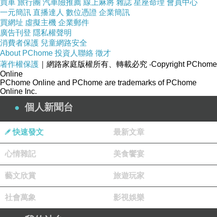
買車
旅行團
汽車險推薦
線上麻將
雜誌
星座命理
會員中心
一元簡訊
直播達人
數位憑證
企業簡訊
升整體免疫力。
買網址
虛擬主機
企業郵件
現代醫學研究也指出，腳底按摩能促進副交感神
廣告刊登
隱私權聲明
經的活化，這能幫助人體進入放鬆狀態，減少壓
消費者保護
兒童網路安全
About PChome
投資人聯絡
徵才
力荷爾蒙分泌。對於長時間久坐辦公的人來說，
著作權保護
｜網路家庭版權所有、轉載必究
‧Copyright PChome
這不僅能減輕腿部浮腫與痠痛，更能提升精神狀
Online
PChome Online and PChome are trademarks of PChome
態。若想體驗這種由足底帶動全身的放鬆，可以
Online Inc.
參考
台中腳底按摩
。
個人新聞台
運動後的放鬆與恢復
快速發文
最新文章
隨著健康意識抬頭，越來越多人養成規律運動的
心情雜記
美食饗宴
習慣。然而，運動過後肌肉往往會出現酸痛與緊
繃，這是因為肌纖維在高強度使用後出現微小損
藝文欣賞
旅遊玩家
傷，需要時間修復。若忽略這個過程，容易導致
社會萬象
影視娛樂
慢性運動傷害，甚至影響日常生活。
這時候，運動按摩的價值就顯現出來。透過針對