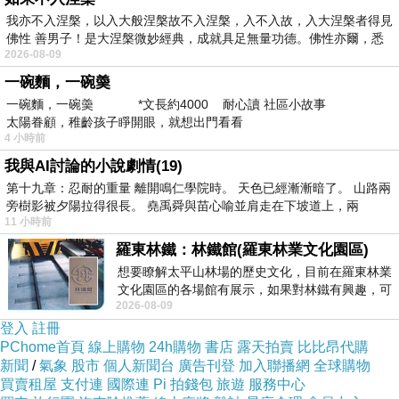
體會分泌大量皮質醇，這種荷爾蒙會影響免疫系
我亦不入涅槃，以入大般涅槃故不入涅槃，入不入故，入大涅槃者得見
統、消化系統以及新陳代謝。許多人因為壓力導
佛性 善男子！是大涅槃微妙經典，成就具足無量功德。佛性亦爾，悉
2026-08-09
致失眠、焦慮，甚至進一步影響心血管健康。
一碗麵，一碗羮
除了心理上的焦躁，壓力也會具體反映在身體
一碗麵，一碗羮 *文長約4000 耐心讀 社區小故事
上，例如肩頸僵硬、背痛、偏頭痛等。當壓力長
太陽眷顧，稚齡孩子睜開眼，就想出門看看
期堆積，這些小症狀可能會演變為慢性疾病。要
4 小時前
有效對抗壓力，除了自我調適，專業的舒壓服務
我與AI討論的小說劇情(19)
第十九章：忍耐的重量 離開鳴仁學院時。 天色已經漸漸暗了。 山路兩
是一個有效的選擇。對於生活在中部的朋友，若
旁樹影被夕陽拉得很長。 堯禹舜與苗心喻並肩走在下坡道上，兩
想釋放累積的緊繃感，可以考慮專業的
台中舒
11 小時前
壓
。
羅東林鐵：林鐵館(羅東林業文化園區)
想要瞭解太平山林場的歷史文化，目前在羅東林業
腳底按摩與全身健康的關聯
文化園區的各場館有展示，如果對林鐵有興趣，可
2026-08-09
以到林鐵館。 這裡展示從山下
在傳統保健觀念中，腳被視為「第二顆心臟」。
登入
註冊
腳底有數以百計的反射區，分布著與全身器官相
PChome首頁
線上購物
24h購物
書店
露天拍賣
比比昂代購
新聞
/
氣象
股市
個人新聞台
廣告刊登
加入聯播網
全球購物
連的神經末梢。透過腳底按摩，不僅能促進血液
買賣租屋
支付連
國際連
Pi 拍錢包
旅遊
服務中心
循環，還能幫助調整內分泌、加速代謝，進而提