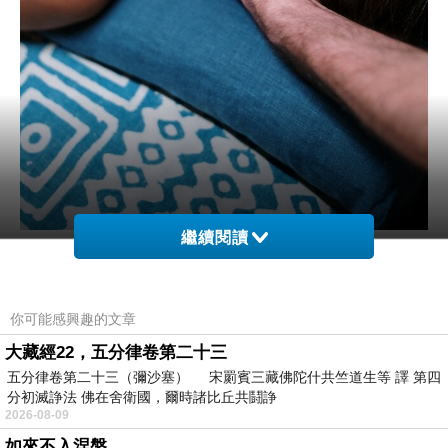
繼續閱讀
在這篇文章中，我們將從舒壓、按摩、運動恢
復、整骨、到體態調整等面向，深入探討如何打
造一個全方位的健康生活藍圖。
你可能感興趣的文章
大藏經22，五分律卷第二十三
壓力對健康的隱性影響
五分律卷第二十三（彌沙塞） 宋罽賓三藏佛陀什共竺道生等 譯 第四
壓力雖然是生活中難以避免的一部分，但若長期
分初滅諍法 佛在舍衛國，爾時諸比丘共鬪諍
2026-08-09
忽略，會對身體造成嚴重影響。壓力過高時，身
如來不入涅槃