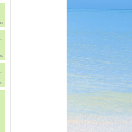
48
34
07