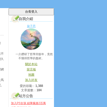
自我介紹
旋子思
愜
透不
一介鑽研了哲學卅餘年，竟然
不懂得哲學的蠢材。
們久
關於本站
望網
留言板
地圖
大馬
加入好友
吧。
愛的鼓勵：
1,388
文章篇數：
184
站方公告
加入PS女孩 組隊瘋搶2百萬