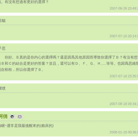
強。有沒有想過有更好的選擇？
2007-06-26 23:49:
涼貓
2007-07-10 20:14:
子思
你好。Ｂ真的是你内心的選擇嗎？還是因爲其他原因而導致你選擇了Ｂ？有沒有想
過Ｂ和Ｃ的結合是更好的答案？並且，還可以有Ｄ、Ｆ、Ｇ、Ｈ......等等。也因爲思維
制在框框，所以你選擇了Ｂ。
2007-07-18 23:35:
噗噗
2007-08-18 09:34:
阿俏
A)睏~通常是我最後醒來的(賴床的)
2008-01-19 00:36: