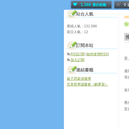
1,388
0
愛的鼓勵
站台人氣
20
累積人氣：
231,586
當日人氣：
12
訂閱本站
我
RSS訂閱
(
如何使用RSS
)
意
加入訂閱
由
連結書籤
過
等
旋子思新浪微博
雖
完美哲學讀書會（解夢室）
友
以
舊
至