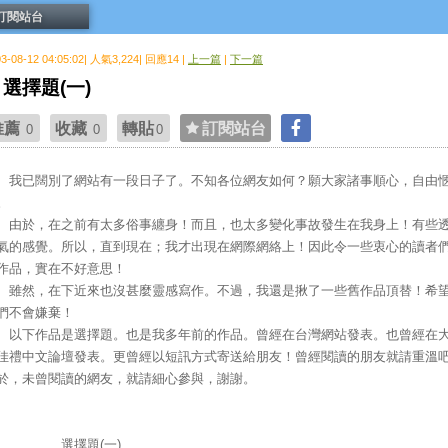
訂閱站台
03-08-12 04:05:02| 人氣3,224| 回應14 |
上一篇
|
下一篇
選擇題(一)
推薦
收藏
轉貼
訂閱站台
0
0
0
已闊別了網站有一段日子了。不知各位網友如何？願大家諸事順心，自由
。
於，在之前有太多俗事纏身！而且，也太多變化事故發生在我身上！有些
氣的感覺。所以，直到現在；我才出現在網際網絡上！因此令一些衷心的讀者
作品，實在不好意思！
然，在下近來也沒甚麼靈感寫作。不過，我還是揪了一些舊作品頂替！希
們不會嫌棄！
下作品是選擇題。也是我多年前的作品。曾經在台灣網站發表。也曾經在
佳禮中文論壇發表。更曾經以短訊方式寄送給朋友！曾經閱讀的朋友就請重溫
於，未曾閱讀的網友，就請細心參與，謝謝。
選擇題(一)