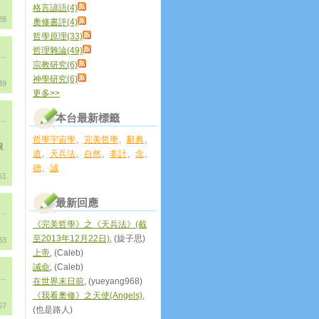
格言諺語(4)
28
奧修書評(4)
哲學原理(33)
哲理雜論(49)
宗教研究(6)
神學研究(6)
39
更多
>>
本台最新標籤
哲學宇宙學
、
完美哲學
、
辭典
、
限
道
、
天兵法
、
自然
、
非計
、
念
、
德
、
誠
51
最新回應
《完美哲學》之《天兵法》(截
至2013年12月22日)
, (旋子思)
33
上帝
, (Caleb)
誡命
, (Caleb)
在世界末日前
, (yueyang968)
《我看奧修》之天使(Angels)
,
57
(也是路人)