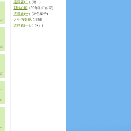
選擇題(二)
, (曉 --)
彩虹心願
, (20年彩虹的家)
選擇題(一)
, (灰色葉子)
人生的奏樂
, (月阳)
52
選擇題(一)
, (（♥）)
58
07
37
57