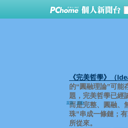
《完美哲學》（Ideal
的“圓融理論”可能
題，完美哲學已經
首頁
活動
而是完整、圓融、
珠”串成一條鏈；
所從來。