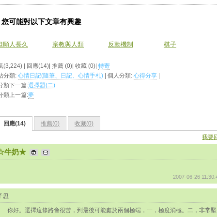
您可能對以下文章有興趣
但願人長久
宗教與人類
反動機制
棋子
(3,224) | 回應(14)| 推薦 (
0
)| 收藏 (
0
)|
轉寄
站分類:
心情日記(隨筆、日記、心情手札)
| 個人分類:
心得分享
|
分類下一篇:
選擇題(二)
分類上一篇:
夢
回應(14)
推薦(
0
)
收藏(
0
)
我要
☆牛奶★
2007-06-26 11:30:
子思
你好。選擇這條路會很苦，到最後可能處於兩個極端，一，極度消極。二，非常堅