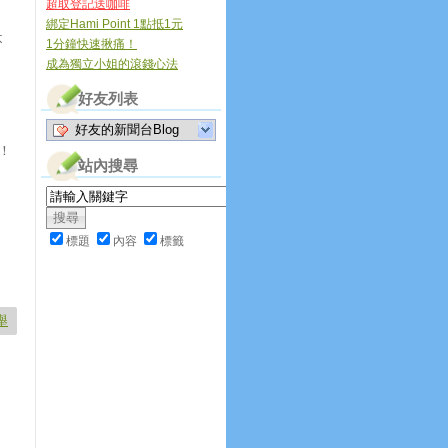
超取登記送咖啡
綁定Hami Point 1點抵1元
不
1分鐘快速揪痛！
成為獨立小姐的滾錢心法
好友列表
好友的新聞台Blog
！
站內搜尋
標題
內容
標籤
舉