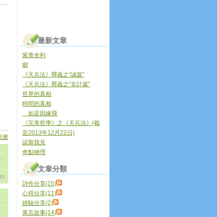
最新文章
紫青舍利
鄉
《天兵法》釋義之“誠篇”
《天兵法》釋義之“非計篇”
世界的真相
時間的真相
如是因緣飛
《完美哲學》之《天兵法》(截
至2013年12月22日)
回應
諾斯我見
奇點物理
文章分類
49
詩作分享(15)
心得分享(11)
經驗分享(2)
寓言故事(14)