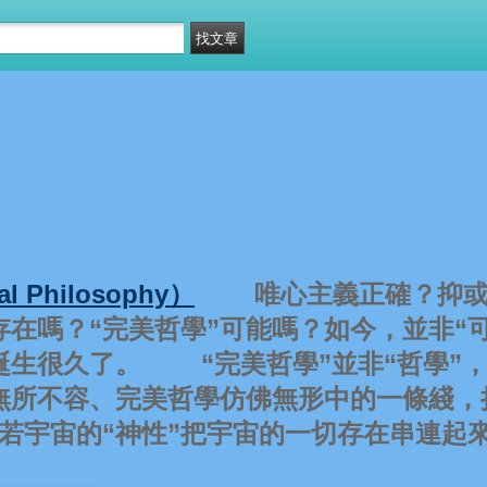
 Philosophy）
唯心主義正確？抑或
存在嗎？“完美哲學”可能嗎？如今，並非“可
誕生很久了。 “完美哲學”並非“哲學”
無所不容、完美哲學仿佛無形中的一條綫，
有若宇宙的“神性”把宇宙的一切存在串連起