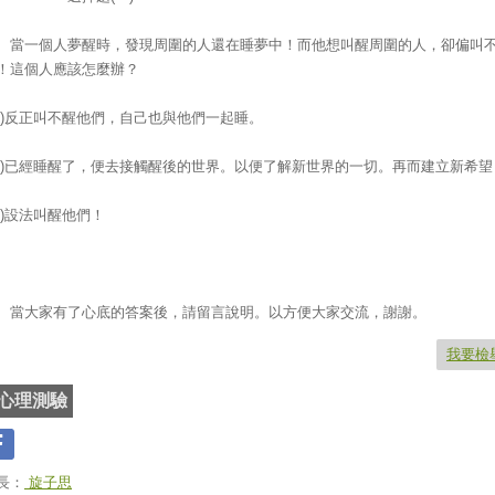
一個人夢醒時，發現周圍的人還在睡夢中！而他想叫醒周圍的人，卻偏叫
！這個人應該怎麼辦？
.)反正叫不醒他們，自己也與他們一起睡。
.)已經睡醒了，便去接觸醒後的世界。以便了解新世界的一切。再而建立新希望
.)設法叫醒他們！
大家有了心底的答案後，請留言說明。以方便大家交流，謝謝。
我要檢
心理測驗
長：
旋子思