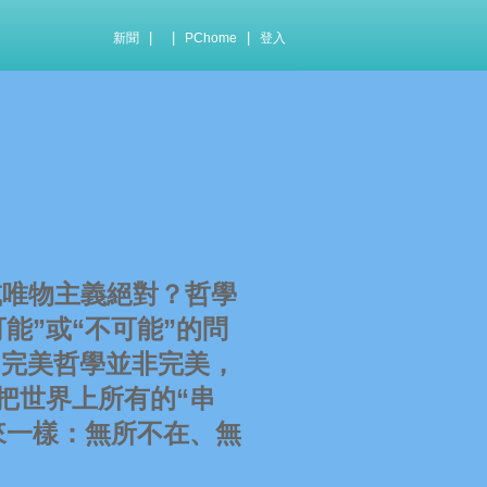
|
|
|
新聞
PChome
登入
唯物主義絕對？哲學
能”或“不可能”的問
，完美哲學並非完美，
把世界上所有的“串
來一樣：無所不在、無