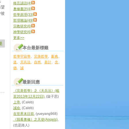
氣
格言諺語(4)
希望
奧修書評(4)
分彼
哲學原理(33)
哲理雜論(49)
宗教研究(6)
神學研究(6)
更多
>>
舉
本台最新標籤
哲學宇宙學
、
完美哲學
、
辭典
、
道
、
天兵法
、
自然
、
非計
、
念
、
德
、
誠
最新回應
《完美哲學》之《天兵法》(截
至2013年12月22日)
, (旋子思)
上帝
, (Caleb)
誡命
, (Caleb)
在世界末日前
, (yueyang968)
《我看奧修》之天使(Angels)
,
(也是路人)