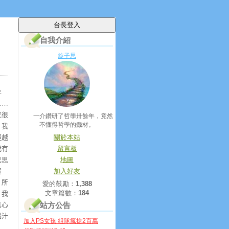
自我介紹
旋子思
年
……
究很
一介鑽研了哲學卅餘年，竟然
不懂得哲學的蠢材。
。我
超越
關於本站
我有
留言板
己思
地圖
實
加入好友
；所
愛的鼓勵：
1,388
文章篇數：
184
，我
真心
站方公告
腦汁
加入PS女孩 組隊瘋搶2百萬