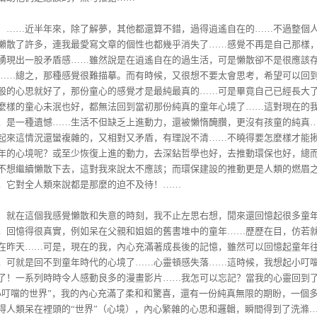
…近半年來，除了解夢，其他都還算不錯，過得逍遙自在的……不過整個
懶散了許多，連我最愛寫文章的個性也都幾乎消失了……感覺不再是自己那樣
湧現出一股矛盾感……雖然說是在逍遙自在的過生活，可是懶散卻不是很應該
……總之，那種感覺很難描摹。而有時候，又很想不要太會思考，希望可以回
般的心思就好了，那份童心的感覺才是最純最真的……可是畢竟自己已經長大
麼樣的童心未泯也好，都無法回到當初那份純真的童年心境了……這對現在的
，是一種遺憾……生活不但缺乏上進動力，還被懶惰醃臢，更沒有孩童的純真
起來這情況還蠻複雜的，又相對又矛盾，有理說不清……不曉得要怎麼樣才能
年的心境呢？或至少恢復上進的動力，去深鉆哲學也好，去推動環保也好，總
不想繼續懶散下去，這對我來說太不應該；而環保建設的推動更是人類的燃眉
，它對全人類來說都是那麼的迫不及待！……
在這個我感覺懶散和失意的時刻，我不止左思右想，閒來還回憶起很多童
，回憶得很真實，例如呆在父親和姐姐的舊書堆中的童年……歷歷在目，仿若
在昨天……可是，現在的我，內心充滿著成長後的記憶，雖然可以回憶起童年
，可就是回不到童年時代的心境了……心靈頓感失落……這時候，我想起小叮
了！一系列時時令人感動良多的漫畫影片……我怎可以忘記？當我的心靈回到
小叮噹的世界”，我的內心充滿了柔和和驚喜，還有一份純真無限的期盼，一個
得人類呆在裡頭的“世界”（心境），內心繁雜的心思和邏輯，瞬間得到了洗滌