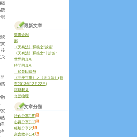
潮驅
為聽
一眼
最新文章
紫青舍利
機欣
鄉
欣賞
《天兵法》釋義之“誠篇”
有孩
《天兵法》釋義之“非計篇”
意永
世界的真相
時間的真相
如是因緣飛
張開
《完美哲學》之《天兵法》(截
的感
至2013年12月22日)
諾斯我見
……
奇點物理
空融
星
文章分類
作家
詩作分享(15)
灼熱
心得分享(11)
們重
經驗分享(2)
擁有
寓言故事(14)