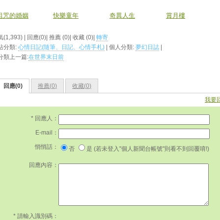
詛咒的婚姻
快樂童年
奇異人生
賞月樓
(1,393) | 回應(0)| 推薦 (
0
)| 收藏 (
0
)|
轉寄
站分類:
心情日記(隨筆、日記、心情手札)
| 個人分類:
夢幻日誌
|
分類上一篇:
在世界末日前
回應(0)
推薦(
0
)
收藏(
0
)
我要
* 回應人：
E-mail：
悄悄話：
否
是 (若未登入"個人新聞台帳號"則看不到回覆唷!)
回應內容：
* 請輸入識別碼：