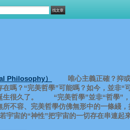
 Philosophy）
唯心主義正確？抑或
存在嗎？“完美哲學”可能嗎？如今，並非“可
誕生很久了。 “完美哲學”並非“哲學”
無所不容、完美哲學仿佛無形中的一條綫，
有若宇宙的“神性”把宇宙的一切存在串連起