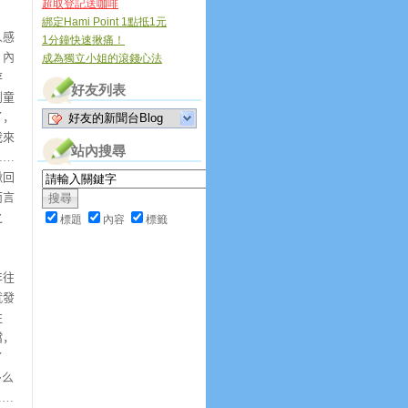
超取登記送咖啡
綁定Hami Point 1點抵1元
人感
1分鐘快速揪痛！
，內
成為獨立小姐的滾錢心法
存
好友列表
到童
了，
好友的新聞台Blog
我來
站內搜尋
……
揪回
而言
之
標題
內容
標籤
年往
就發
往
噹，
了
多么
……