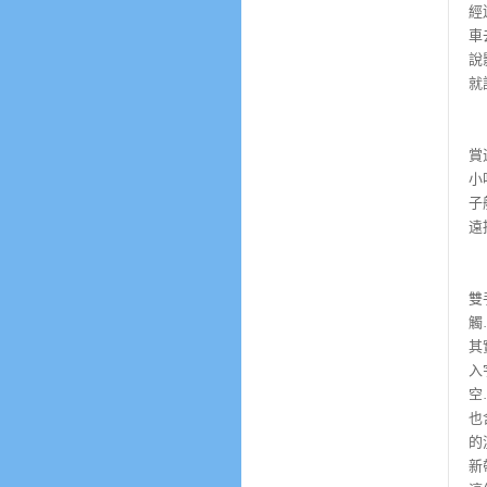
經
車
說
就
回
賞
小
子
遠
其
雙
觸
其
入
空
也
的
新