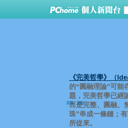
《完美哲學》（Ideal
的“圓融理論”可能
題，完美哲學已經
首頁
活動
而是完整、圓融、
珠”串成一條鏈；
所從來。