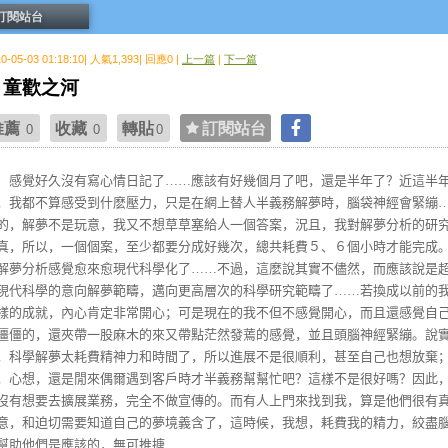
訂閱站台
10-05-03 01:18:10| 人氣1,393| 回應0 |
上一篇
|
下一篇
童歡之河
推薦
收藏
轉貼
訂閱站台
0
0
0
覺好久沒有寫心情日記了……應該有好幾個月了吧，還是半年了？近這半
，我都不算感受到什麽壓力，只是在網上替人半義務解夢時，腦袋神經會緊繃
的，解夢不是玩意，我又不想草草塞給人一個答案，況且，我對解夢分析的研
真，所以，一個個案，至少都要分成好幾次，總共耗費５、６個小時才能完成
解夢分析感覺愈來愈現代科學化了……不過，這麼說其實不儘然，而應該說是
現代科學的意向解夢範疇，邁向更高層次的科學研究範疇了……若換成以前的
樣的成就，內心肯定非常開心；可是現在的我不但不感覺開心，而且還感覺自
僵僵的，還夾帶一股麻木的來又帶點茫然發蔫的感覺，並且頭腦神經緊繃。說
，科學解夢太耗費精神力和時間了，所以進展不是很順利，甚至自己也想放棄
，心想，還是閒來偶爾遇到客戶時才半義務幫幫忙吧？這樣不是很好嗎？因此
沒有想要去擴展業務，完全不做宣傳的。而有人上門來找到我，算是他們很有
意，和迫切需要知道自己的夢境義含了，這時候，我想，耗費我的精力，絞盡
幫助他們是應該的，無可推搪……