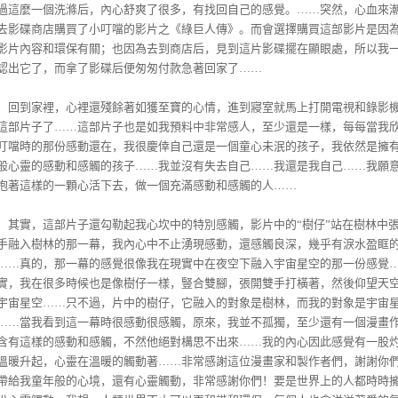
過這麼一個洗滌后，內心舒爽了很多，有找回自己的感覺。……突然，心血來
去影碟商店購買了小叮噹的影片之《綠巨人傳》。而會選擇購買這部影片是因
影片內容和環保有關；也因為去到商店后，見到這片影碟擺在顯眼處，所以我
認出它了，而拿了影碟后便匆匆付款急著回家了……
到家裡，心裡還殘餘著如獲至寶的心情，進到寢室就馬上打開電視和錄影
這部片子了……這部片子也是如我預料中非常感人，至少還是一樣，每每當我
叮噹時的那份感動還在，我很慶倖自己還是一個童心未泯的孩子，我依然是擁
般心靈的感動和感觸的孩子……我並沒有失去自己……我還是我自己……我願
抱著這樣的一顆心活下去，做一個充滿感動和感觸的人……
實，這部片子還勾勒起我心坎中的特別感觸，影片中的“樹仔”站在樹林中
手融入樹林的那一幕，我內心中不止湧現感動，還感觸良深，幾乎有淚水盈眶
……真的，那一幕的感覺很像我在現實中在夜空下融入宇宙星空的那一份感覺
實，我在很多時候也是像樹仔一樣，豎合雙腳，張開雙手打橫著，然後仰望天
宇宙星空……只不過，片中的樹仔，它融入的對象是樹林，而我的對象是宇宙
……當我看到這一幕時很感動很感觸，原來，我並不孤獨，至少還有一個漫畫
含有這樣的感動和感觸，不然他絕對構思不出來……我的內心因此感覺有一股
溫暖升起，心靈在溫暖的觸動著……非常感謝這位漫畫家和製作者們，謝謝你
帶給我童年般的心境，還有心靈觸動，非常感謝你們！要是世界上的人都時時