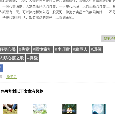
份心靈觸動，我想，人類世界不止可以更和諧和環保，每個人也會洋溢著愛的
，一份心靈深處，人類失落已久的真愛，一份童心未泯，天真單純的真愛……
人類總有一天，可以擁抱和流入這一股愛河，擁抱宇宙星空的無限美好……不
，快樂和諧地生活，散發出愛的光芒……直到永遠。
我要檢
解夢心聲
#
失意
#
回憶童年
#
小叮噹
#
綠巨人
#
環保
人類心靈之歌
#
真愛
長：
旋子思
您可能對以下文章有興趣