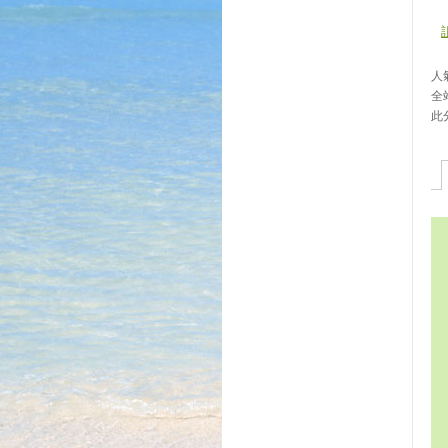
人氣
全
此