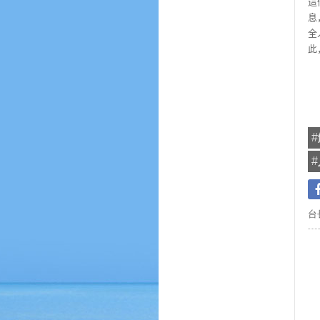
這
息
全
此
#
#
台