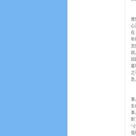
…
覺
心
在
年
怎
說
說
童
之
急
就
事
生
事
對
“
值