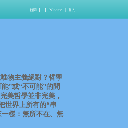
|
|
|
新聞
PChome
登入
唯物主義絕對？哲學
能”或“不可能”的問
，完美哲學並非完美，
把世界上所有的“串
來一樣：無所不在、無