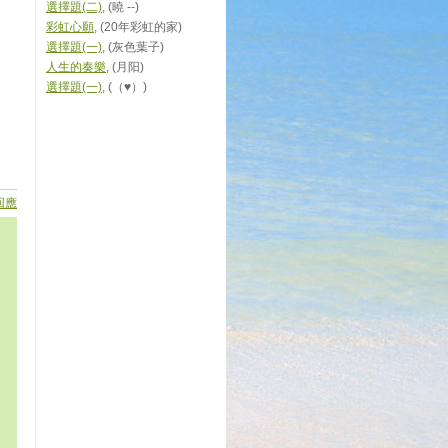
選擇題(二)
, (曉 --)
彩虹心願
, (20年彩虹的家)
選擇題(一)
, (灰色葉子)
人生的奏樂
, (月阳)
選擇題(一)
, (（♥）)
回應