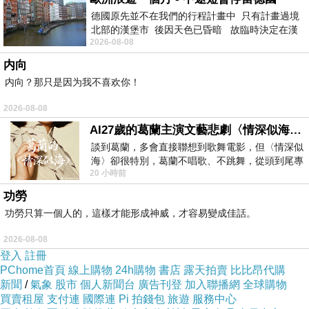
德國原先並不在我們的行程計畫中 只有計畫過境
北部的漢堡市 後因天色已昏暗 故臨時決定在漢
2026-08-08
堡市吃晚餐和過夜
内向
内向？那只是因为我不喜欢你！
2026-08-08
AI27歲的葛蘭主演文藝悲劇〈情深似海〉 #戀上老電影 #葛蘭 #粟子
談到葛蘭，多會直接聯想到歌舞電影，但〈情深似
海〉卻很特別，葛蘭不唱歌、不跳舞，從頭到尾專
20 小時前
心演戲。拍攝期間，經常工作超過12個鐘
功勞
功勞只算一個人的，這樣才能形成神威，才容易變成佳話。
2026-08-08
登入
註冊
PChome首頁
線上購物
24h購物
書店
露天拍賣
比比昂代購
新聞
/
氣象
股市
個人新聞台
廣告刊登
加入聯播網
全球購物
買賣租屋
支付連
國際連
Pi 拍錢包
旅遊
服務中心