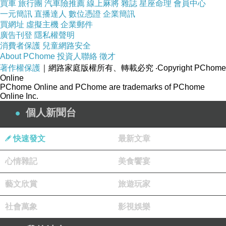
買車
旅行團
汽車險推薦
線上麻將
雜誌
星座命理
會員中心
一元簡訊
直播達人
數位憑證
企業簡訊
買網址
虛擬主機
企業郵件
廣告刊登
隱私權聲明
消費者保護
兒童網路安全
About PChome
投資人聯絡
徵才
著作權保護
｜網路家庭版權所有、轉載必究
‧Copyright PChome
Online
PChome Online and PChome are trademarks of PChome
Online Inc.
個人新聞台
快速發文
最新文章
心情雜記
美食饗宴
藝文欣賞
旅遊玩家
社會萬象
影視娛樂