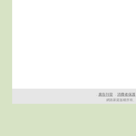
廣告刊登
消費者保護
．
．
網路家庭版權所有、轉載必究