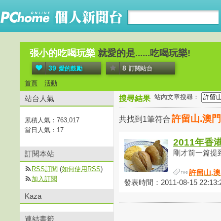
張小的吃喝玩樂
就愛的是......吃喝玩樂!
39
8
愛的鼓勵
訂閱站台
首頁
活動
站內文章搜尋：
站台人氣
搜尋結果
許留山.澳
共找到1筆符合
累積人氣：
763,017
當日人氣：
17
2011年香
剛才前一篇提到飯
訂閱本站
RSS訂閱
(
如何使用RSS
)
許留山.
加入訂閱
發表時間：2011-08-15 22:13:
Kaza
連結書籤