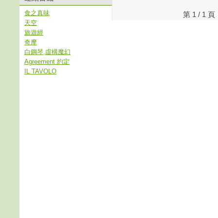
食之真味
第 1 / 
天空
旅遊經
奇摩
白鋼琴,虛構魔幻
Agreement 約定
IL TAVOLO