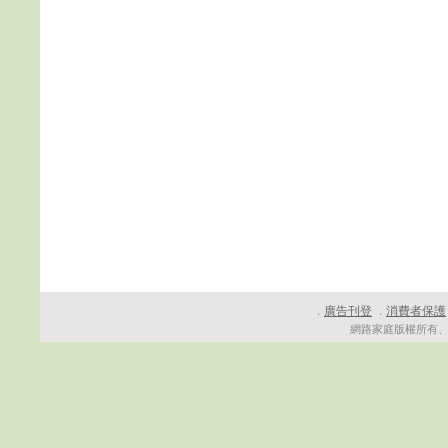
廣告刊登
消費者保護
．
．
網路家庭版權所有、轉載必究