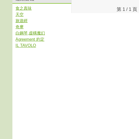
食之真味
第 1 / 
天空
旅遊經
奇摩
白鋼琴,虛構魔幻
Agreement 約定
IL TAVOLO