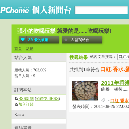
張小的吃喝玩樂
就愛的是......吃喝玩樂!
39
8
愛的鼓勵
訂閱站台
首頁
活動
站內文章搜尋：
站台人氣
搜尋結果
口紅.香水.
共找到1筆符合
累積人氣：
763,009
當日人氣：
9
2011年香
飽餐一頓後....
訂閱本站
RSS訂閱
(
如何使用RSS
)
口紅.香水
加入訂閱
發表時間：2011-08-25 22:00:
Kaza
連結書籤