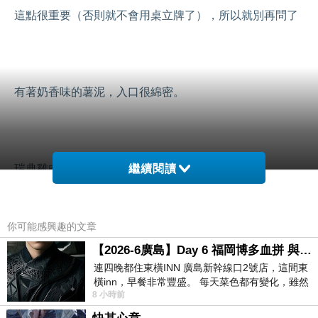
這點很重要（否則就不會用桌立牌了），所以就別再問了
有著奶香味的薯泥，入口很綿密。
瑞典雞肉丸子15顆
繼續閱讀
你可能感興趣的文章
口感可是相當紮實的
【2026-6廣島】Day 6 福岡博多血拼 與機場接送少年司機深夜對談
連四晚都住東橫INN 廣島新幹線口2號店，這間東
橫inn，早餐非常豐盛。 每天菜色都有變化，雖然
8 小時前
看到工作人員拿出料理包加熱，但