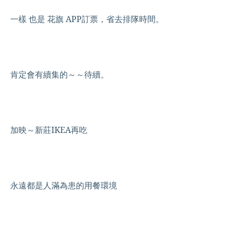
一樣 也是 花旗 APP訂票，省去排隊時間。
肯定會有續集的～～待續。
加映～新莊IKEA再吃
永遠都是人滿為患的用餐環境