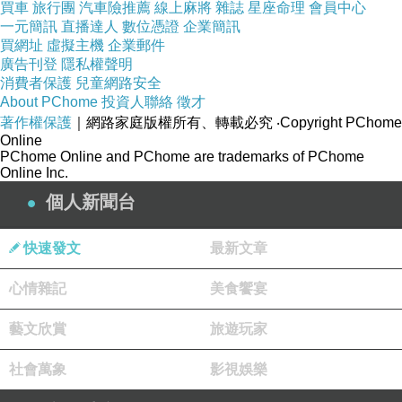
買車
旅行團
汽車險推薦
線上麻將
雜誌
星座命理
會員中心
第一回嚐試它們的肉桂捲
一元簡訊
直播達人
數位憑證
企業簡訊
買網址
虛擬主機
企業郵件
廣告刊登
隱私權聲明
消費者保護
兒童網路安全
About PChome
投資人聯絡
徵才
入口雖不驚艷，但該有的味道（肉桂香甜味）它還是具備
著作權保護
｜網路家庭版權所有、轉載必究
‧Copyright PChome
的。
Online
PChome Online and PChome are trademarks of PChome
Online Inc.
個人新聞台
算不上美食的IKEA餐廳，但卻擁有回訪再回訪的魔力。你
快速發文
最新文章
試過了嗎？
心情雜記
美食饗宴
藝文欣賞
旅遊玩家
社會萬象
影視娛樂
金包里鴨肉ㄜˋ
上一篇：