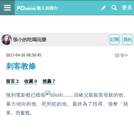
張小的吃喝玩樂
訂閱
我的
2017-04-16 08:30:45
張小
刺客教條
留言 3
收藏 0
推薦 7
拖到電影都已檔啦
.........目睹父親殺害母親的他、
暴力傾向的他、死刑犯的他。最終為了找尋、強奪「蘋
果」而奮戰。