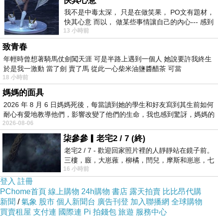
快其心意
沾著一旁酸中帶甜味的「莓醬」，加分再加分～我很愛
我不是中毒太深， 只是在做笑果， PO文有題材，
快其心意 而以， 做某些事情讓自己的內心--- 感到
13 小時前
愉快。
致青春
玉米濃湯還有餅乾
年輕時曾想著騎馬仗劍闖天涯 可是半路上遇到一個人 她說要許我終生
於是我一激動 當了劍 賣了馬 從此一心柴米油鹽醬醋茶 可當
18 小時前
媽媽的面具
2026 年 8 月 6 日媽媽死後，每當讀到她的學生和好友寫到其生前如何
正常版的鮭魚（淋上特製醬料）
耐心有愛地教導他們，影響改變了他們的生命，我也感到驚訝，媽媽的
2026-08-06
柒參參▎老宅2 / 7 (終)
老宅2 / 7 - 歡迎回家照片裡的人靜靜站在鏡子前。
這是不加醬版～厚實的煎鮭魚肉肉，入口雖柴，但很有大
三樓，廄，大崽蕥，柳橘，閆兒，摩斯和崽崽，七
16 小時前
個人整整齊齊地站在鏡框之外，如同
口吃肉的快感。盤中還伴隨著蔬菜炒米粒。
登入
註冊
PChome首頁
線上購物
24h購物
書店
露天拍賣
比比昂代購
新聞
/
氣象
股市
個人新聞台
廣告刊登
加入聯播網
全球購物
買賣租屋
支付連
國際連
Pi 拍錢包
旅遊
服務中心