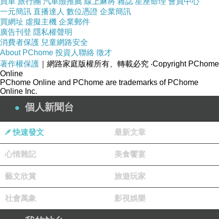
買車
旅行團
汽車險推薦
線上麻將
雜誌
星座命理
會員中心
一元簡訊
直播達人
數位憑證
企業簡訊
買網址
虛擬主機
企業郵件
廣告刊登
隱私權聲明
消費者保護
兒童網路安全
About PChome
投資人聯絡
徵才
著作權保護
｜網路家庭版權所有、轉載必究
‧Copyright PChome
Online
PChome Online and PChome are trademarks of PChome
Online Inc.
個人新聞台
快速發文
最新文章
心情雜記
美食饗宴
藝文欣賞
旅遊玩家
社會萬象
影視娛樂