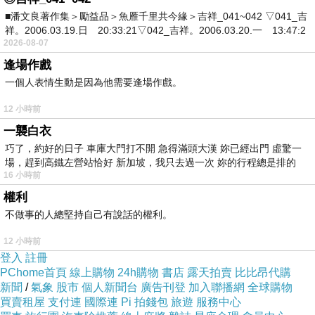
■潘文良著作集＞勵益品＞魚雁千里共今緣＞吉祥_041~042 ▽041_吉
祥。2006.03.19.日 20:33:21▽042_吉祥。2006.03.20.一 13:47:2
2026-08-07
逢場作戲
一個人表情生動是因為他需要逢場作戲。
12 小時前
一襲白衣
巧了，約好的日子 車庫大門打不開 急得滿頭大漢 妳已經出門 虛驚一
場，趕到高鐵左營站恰好 新加坡，我只去過一次 妳的行程總是排的
16 小時前
權利
不做事的人總堅持自己有說話的權利。
12 小時前
登入
註冊
PChome首頁
線上購物
24h購物
書店
露天拍賣
比比昂代購
新聞
/
氣象
股市
個人新聞台
廣告刊登
加入聯播網
全球購物
買賣租屋
支付連
國際連
Pi 拍錢包
旅遊
服務中心