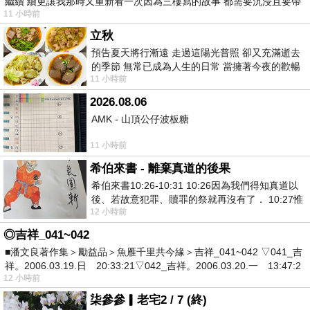
繼續 續更讓我那時又重新看一次因為三樓寫的故事 都需要沉浸且要帶
11 小時前
有
立秋
預告夏天將行漸遠 走過這陽光普照 卻又充滿逝去
的季節 無常已成為人生的日常 當擁著今夜的歡暢
11 小時前
舒心 轉眼驟成昨日 而明晨 太陽
2026.08.06
AMK - 山頂公仔波板糖
11 小時前
希伯來書 - 離棄真道的後果
希伯來書10:26-10:31 10:26因為我們得知真道以
後、若故意犯罪、贖罪的祭就再沒有了． 10:27惟
12 小時前
有戰懼等候審判和那燒滅眾敵人的烈火
◎吉祥_041~042
■潘文良著作集＞勵益品＞魚雁千里共今緣＞吉祥_041~042 ▽041_吉
祥。2006.03.19.日 20:33:21▽042_吉祥。2006.03.20.一 13:47:2
12 小時前
柒參參▎老宅2 / 7 (終)