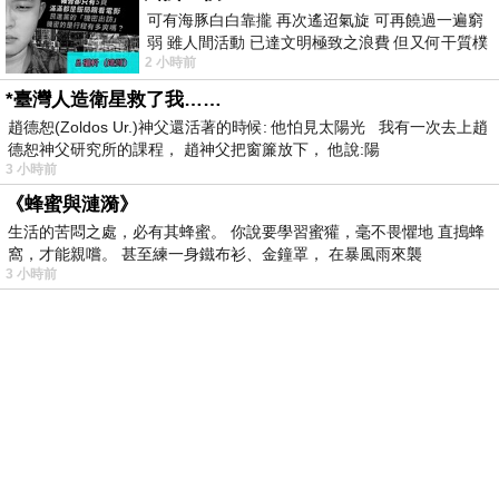
可有海豚白白靠攏 再次遙迢氣旋 可再饒過一遍窮
弱 雖人間活動 已達文明極致之浪費 但又何干質樸
2 小時前
者 只能白白陪葬
*臺灣人造衛星救了我……
趙德恕(Zoldos Ur.)神父還活著的時候: 他怕見太陽光 我有一次去上趙
德恕神父研究所的課程， 趙神父把窗簾放下， 他說:陽
3 小時前
《蜂蜜與漣漪》
生活的苦悶之處，必有其蜂蜜。 你說要學習蜜獾，毫不畏懼地 直搗蜂
窩，才能親嚐。 甚至練一身鐵布衫、金鐘罩， 在暴風雨來襲
3 小時前