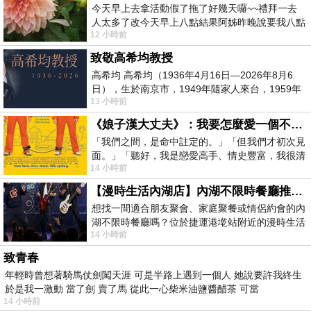
今天早上去拿活動假了拖了好幾天囉~~禮拜一去
人太多了改今天早上八點結果阿姊昨晚說要我八點
12 小時前
去西螺農會~回到莿桐都8點半多了
致敬高希均教授
高希均 高希均（1936年4月16日—2026年8月6
日），生於南京市，1949年隨家人來台，1959年
13 小時前
赴美深造並取得經濟發展博士學位。曾任
《娘子漢大丈夫》：我要怎麼愛一個不存在的人？
「我們之間，是命中註定的。」「但我們才初次見
面。」「聽好，我是戀愛高手、情史豐富，我很清
14 小時前
楚這種感覺，你我之間的那種感覺，現
【漫時生活內湖店】內湖不限時餐廳推薦｜捷運港墘站美食，聚餐、約會、家庭聚會首選，正餐甜點一次滿足
想找一間適合朋友聚會、家庭聚餐或情侶約會的內
湖不限時餐廳嗎？位於捷運港墘站附近的漫時生活
14 小時前
內湖店，從捷運站步行約4分鐘即可抵
致青春
年輕時曾想著騎馬仗劍闖天涯 可是半路上遇到一個人 她說要許我終生
於是我一激動 當了劍 賣了馬 從此一心柴米油鹽醬醋茶 可當
14 小時前