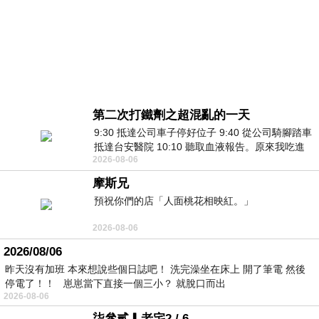
第二次打鐵劑之超混亂的一天
9:30 抵達公司車子停好位子 9:40 從公司騎腳踏車
抵達台安醫院 10:10 聽取血液報告。原來我吃進
2026-08-06
去的 B12 彌可保並非沒有吸收而是超
摩斯兄
預祝你們的店「人面桃花相映紅。」
2026-08-06
2026/08/06
昨天沒有加班 本來想說些個日誌吧！ 洗完澡坐在床上 開了筆電 然後
停電了！！ 崽崽當下直接一個三小？ 就脫口而出
2026-08-06
柒參貳▎老宅2 / 6