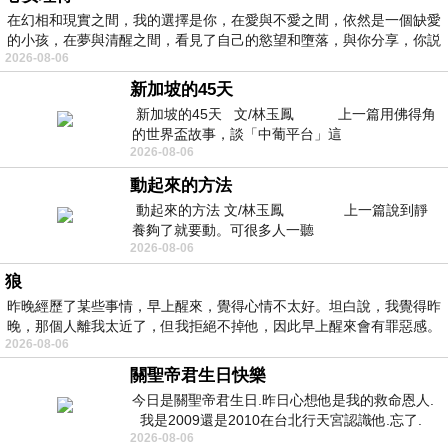
在幻相和現實之間，我的選擇是你，在愛與不愛之間，依然是一個缺愛
的小孩，在夢與清醒之間，看見了自己的慾望和墮落，與你分享，你説
2026-08-06
新加坡的45天
新加坡的45天 文/林玉鳳 上一篇用佛得角
的世界盃故事，談「中葡平台」這
2026-08-06
動起來的方法
動起來的方法 文/林玉鳳 上一篇說到靜
養夠了就要動。可很多人一聽
2026-08-06
狼
昨晚經歷了某些事情，早上醒來，覺得心情不太好。坦白說，我覺得昨
晚，那個人離我太近了，但我拒絕不掉他，因此早上醒來會有罪惡感。
2026-08-06
關聖帝君生日快樂
今日是關聖帝君生日.昨日心想他是我的救命恩人.
我是2009還是2010在台北行天宮認識他.忘了.
2026-08-06
一個奇摩交友的網友學