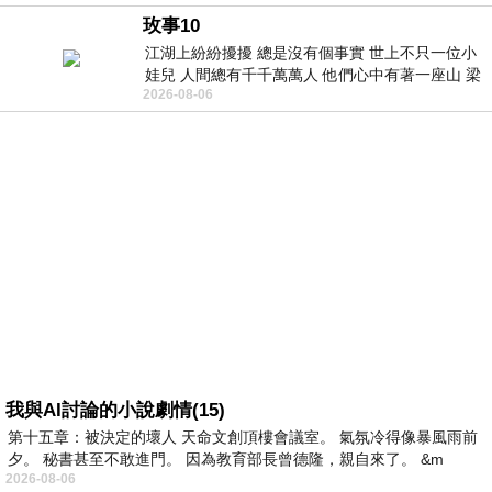
玫事10
江湖上紛紛擾擾 總是沒有個事實 世上不只一位小
娃兒 人間總有千千萬萬人 他們心中有著一座山 梁
2026-08-06
山佛山泰華衡恆嵩 一山之高
我與AI討論的小說劇情(15)
第十五章：被決定的壞人 天命文創頂樓會議室。 氣氛冷得像暴風雨前
夕。 秘書甚至不敢進門。 因為教育部長曾德隆，親自來了。 &m
2026-08-06