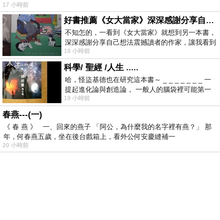
17 小時前
好書推薦《女大當家》深深感謝分享自己想法震撼讀者的作家，讓我看到不同樣貌的家庭！
不知怎的，一看到《女大當家》就想到另一本書，
深深感謝分享自己想法震撼讀者的作家，讓我看到
18 小時前
不同樣貌的家庭！ 《女大
科學/ 聖經 /人生 .....
哈，怪盜基德也在研究這本書～ _ _ _ _ _ _ _ 一
提起進化論與創造論， 一般人的腦袋裡可能第一
19 小時前
時間就有「 進化論很科
春燕---(一)
《 春 燕 》 一、回來的燕子 「阿公，為什麼我的名字裡有燕？」 那
年，何春燕五歲，坐在後台戲箱上，看外公何安慶縫補一
20 小時前