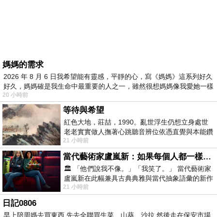
媽媽的需求
2026 年 8 月 6 日我希望能有靈感，平靜的心，寫《媽媽》這系列好久
好久，媽媽確是我生命中最重要的人之一，雖然很想媽媽像我愛她一樣
20 小時前
等待與希望
紅色大地，莊喆，1990。亂世浮生仍想立身處世
老老實實做人撫著心跳聽音辨位依憑直覺與本能鑽
21 小時前
向裂隙的亮處探索另一個心聲另一個共鳴的
當代藝術家盧嵐新：如果每個人都一樣，這世界該有多無聊？
🏛️ 「他們說我不像。」「我笑了。」 當代藝術家
盧嵐新在此幅兼具古典典雅與當代抽象語彙的新作
21 小時前
中，以沈靜的藍色空間為背景，描繪了
日記0806
早上陪周媽去買東西 先去全聯買生菜、山葵、沙拉 然後走在保安市場