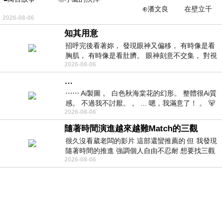
⊕潘文良 在壁立千
2026-08-06
仞的懸崖上，有一座遮天蔽
知其用意
招呼完後看著妳， 發現眼神又偏移， 有時像是看
胸肌， 有時像是看肚臍。 眼神刻意不交集， 對視
2026-08-06
視線不對齊， 讓我很難不
…
⋯⋯ Ai製圖 。 白色秋海棠花的幻形。 整體很Ai質
感。 不過我不討厭。 。 ... 嗯，我滿意了！ 。 🐻
2026-08-06
昨中
隨著時間演進越來越難Match的三觀
很久沒看葳老闆的影片 這部還蠻推薦的 但 我發現
隨著時間的推進 強調個人自由不忍耐 想要找三觀
2026-08-06
接近的不要說對象 連朋友都超