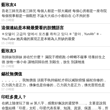
藍玫友4
吾老三師兄吾老三師兄 每個人都是一部大藏經 每個心房都是一座寺院
每個視事都是一個觀想 不論大大或小小都自在 心不拘於形
15 小時前
這個連結是本豬最愛看的肢體語言
✳️모델이 고급차 옆에서 포즈를 취하고 있다.✳️ "윤아 , YunAh" ✳️ -
YouTube 她具備的展現正是本豬為人所缺的最愛
15 小時前
藍玫友3
玫師妹玫師妹 妳在忙什麼？ 滿院子裡瞎跑 小蟑螂不礙事 培養好生之
德 放牠一條小命 讓牠回歸自然 別殺生，放生 別讓牠進
16 小時前
錫杖無價值
。。。。。。我無價值 須親手執持錫杖才得以滅除煩惱 錫杖你修的，
己力因力是正力，佛像也是你修的，己力因力是正力，佛光普照也是
17 小時前
印旺多貴人？
在網上隨便玩了個 ai 算八字，感覺好像說的還蠻準……。主要是說我
命盤結構「印星」太旺，印星代表長輩、知識、資源、保護……等，所