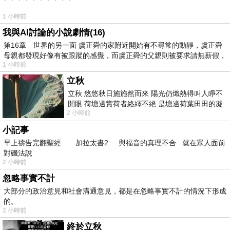
1 小時前
我與AI討論的小說劇情(16)
第16章 世界的另一面 虞正舜的家附近開始有不尋常的動靜，虞正舜
母親都發現好像有被跟蹤的感覺，而虞正舜的父親則被要求請無薪假，
1 小時前
立秋
立秋 悠悠秋日施施然而來 陽光仍熾熱得叫人睜不
開眼 荷塘邊賞荷者絡繹不絕 是塘邊荷葉田田的凝
2 小時前
望 風中飄逸的是映日荷花別樣紅
小記事
早上禱告完翻聖經 加拉太書2 與福音的真理不合 就在眾人面前
對磯法說
2 小時前
忽略事實不計
大部分的政治意見和社會溝通意見，都是在忽略事實不計的情況下形成
的。
2 小時前
終於立秋