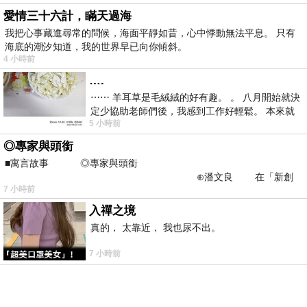
愛情三十六計，瞞天過海
我把心事藏進尋常的問候，海面平靜如昔，心中悸動無法平息。 只有
海底的潮汐知道，我的世界早已向你傾斜。
4 小時前
….
⋯⋯ 羊耳草是毛絨絨的好有趣。 。 八月開始就決
定少協助老師們後，我感到工作好輕鬆。 本來就
5 小時前
不是我的工作啊。 真
◎專家與頭銜
■寓言故事 ◎專家與頭銜
⊕潘文良 在「新創
7 小時前
之谷」裡——
入禪之境
真的， 太靠近， 我也尿不出。
7 小時前