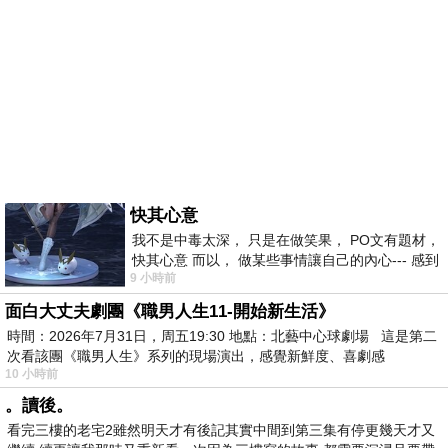
快其心意
我不是中毒太深， 只是在做笑果， PO文有題材，
快其心意 而以， 做某些事情讓自己的內心--- 感到
9 小時前
愉快。
面白大丈夫劇團《職男人生11-開始新生活》
時間：2026年7月31日，周五19:30 地點：北藝中心球劇場 這是第二
次看該團《職男人生》系列的現場演出，感覺新鮮度、喜劇感
10 小時前
。讀後。
看完三樓的老宅2雖然明天才有後記其實中間到第三集有停更幾天才又