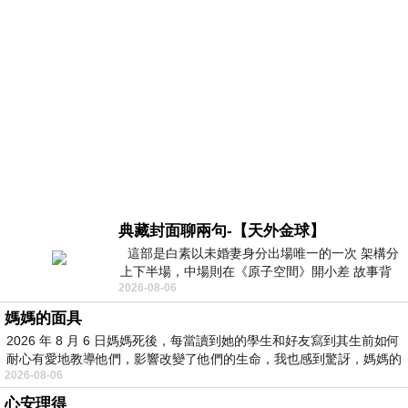
典藏封面聊兩句-【天外金球】
這部是白素以未婚妻身分出場唯一的一次 架構分
上下半場，中場則在《原子空間》開小差 故事背
2026-08-06
景影射西藏境外流亡 地下組織
媽媽的面具
2026 年 8 月 6 日媽媽死後，每當讀到她的學生和好友寫到其生前如何
耐心有愛地教導他們，影響改變了他們的生命，我也感到驚訝，媽媽的
2026-08-06
心安理得