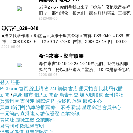
老宅2 / 6 - 你們帶我出來了「妳為什麼把我留在裡
面？」那句話像一根冰刺，懸在群組頂端。三樓死
2026-08-06
死盯著照片裡的人。那個人確實站在
◎吉祥_039~040
■潘文良著作集＞勵益品＞魚雁千里共今緣＞吉祥_039~040 ▽039_吉
祥。2006.03.03.五 12:59:17 ▽040_吉祥。2006.03.16.四 00:00:
2026-08-06
希伯來書 - 堅守盼望
希伯來書10:19-10:25 10:19弟兄們、我們既因耶
穌的血、得以坦然進入至聖所、 10:20是藉着他給
2026-08-06
我們開了一條又新又活的路從幔子經過
登入
註冊
PChome首頁
線上購物
24h購物
書店
露天拍賣
比比昂代購
新聞
/
氣象
股市
個人新聞台
廣告刊登
加入聯播網
全球購物
買賣租屋
支付連
國際連
Pi 拍錢包
旅遊
服務中心
買車
旅行團
汽車險推薦
線上麻將
雜誌
星座命理
會員中心
一元簡訊
直播達人
數位憑證
企業簡訊
買網址
虛擬主機
企業郵件
廣告刊登
隱私權聲明
消費者保護
兒童網路安全