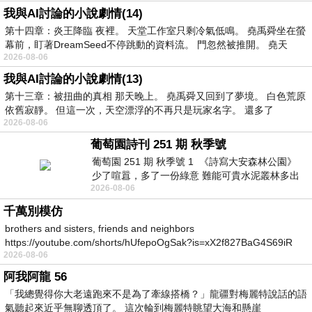
我與AI討論的小說劇情(14)
第十四章：炎王降臨 夜裡。 天堂工作室只剩冷氣低鳴。 堯禹舜坐在螢
幕前，盯著DreamSeed不停跳動的資料流。 門忽然被推開。 堯天
2026-08-06
我與AI討論的小說劇情(13)
第十三章：被扭曲的真相 那天晚上。 堯禹舜又回到了夢境。 白色荒原
依舊寂靜。 但這一次，天空漂浮的不再只是玩家名字。 還多了
2026-08-06
葡萄園詩刊 251 期 秋季號
葡萄園 251 期 秋季號 1 《詩寫大安森林公園》
少了喧囂，多了一份綠意 難能可貴水泥叢林多出
2026-08-06
一
千萬別模仿
brothers and sisters, friends and neighbors
https://youtube.com/shorts/hUfepoOgSak?is=xX2f827BaG4S69iR
2026-08-06
https
阿我阿龍 56
「我總覺得你大老遠跑來不是為了牽線搭橋？」龍疆對梅麗特說話的語
氣聽起來近乎無聊透頂了。 這次輪到梅麗特眺望大海和懸崖