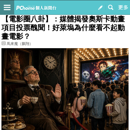
我的
最新文章
【電影圈八卦】：媒體揭發奧斯卡動畫
項目投票醜聞！好萊塢為什麼看不起動
畫電影？
馬來魔（鵬翔）