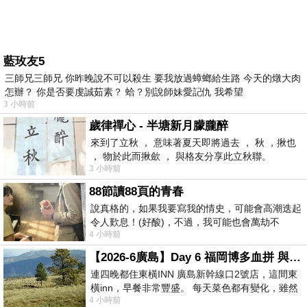
藍玫友5
三師兄三師兄 你昨晚說不可以殺生 要我放過蟑螂給生路 今天的燉大肉
怎辦？ 你是否要虔誠茹素？ 蛤？別說師妹愛記仇 我希望
3 小時前
歲律禪心 - 半塘新月朦朧醉
來到了立秋 ， 意味著夏天即將過去 ， 秋 ，揪也
， 物於此而揪歛 ， 與格友分享此立秋聯。
3 小時前
88節讀88頁的青春
說真格的，如果我要寫我的情史，可能會高潮迭起
令人歎息！(好酸)，不過，我可能也會萬劫不
4 小時前
復...，每天跪鍵盤還是被判了花心的罪
【2026-6廣島】Day 6 福岡博多血拼 與機場接送少年司機深夜對談
連四晚都住東橫INN 廣島新幹線口2號店，這間東
橫inn，早餐非常豐盛。 每天菜色都有變化，雖然
4 小時前
看到工作人員拿出料理包加熱，但