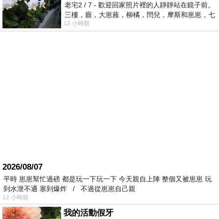
老宅2 / 7 - 歡迎回家照片裡的人靜靜站在鏡子前。
三樓，廄，大崽蕥，柳橘，閆兒，摩斯和崽崽，七
12 小時前
個人整整齊齊地站在鏡框之外，如同
2026/08/07
平時 崽崽幫忙過磅 都是玩一下玩一下 今天親自上陣 整個又被崽崽 玩
到水泄不通 塞到爆炸 / 不過從崽崽自己親
12 小時前
我的活動假牙