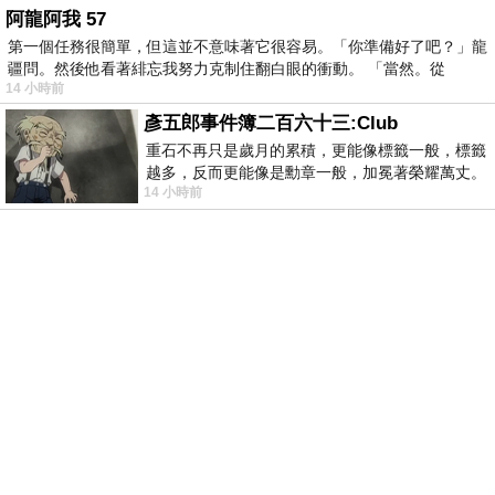
阿龍阿我 57
第一個任務很簡單，但這並不意味著它很容易。「你準備好了吧？」龍
疆問。然後他看著緋忘我努力克制住翻白眼的衝動。 「當然。從
14 小時前
彥五郎事件簿二百六十三:Club
重石不再只是歲月的累積，更能像標籤一般，標籤
越多，反而更能像是勳章一般，加冕著榮耀萬丈。
14 小時前
習慣一如縱容，成了再難輕輕放下的罪證