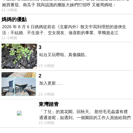
她買番茄、南瓜子 我與認識的攤販大姊們打招呼 又被周媽唸：
21 小時前
媽媽的優點
2026 年 8 月 6 日媽媽從前在《北窗內外》散文中寫到理想的遊俠生
活：不結婚、不生孩子、交女朋友、做喜歡的事業、單獨遊走江
21 小時前
湖⋯⋯，
3
站台又玩嘢啦。真傷腦筋。
23 小時前
2
加入更新......
23 小時前
東灣踏青
「了兒」的賞花閣。回秋天。 那些毛毛蟲還有禮
遇通道呢，如遇到。一個園區的工作人員撿給我們
23 小時前
細賞。