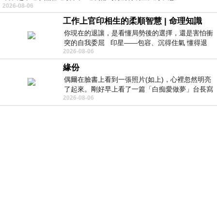
2026-08-06
工作上官印相生的柔順智慧 | 命理知識
你現在的退讓，是看懂局勢後的選擇，還是害怕衝
突的自我委屈 印星——包容、沉得住氣 懂得退
2026-08-06
一步觀察，不會
緣份
偶爾在臉書上看到一張照片(如上)，心裡忽然明亮
了起來。剛好早上看了一篇「白痴愛做夢」台長寫
2026-08-06
的貼文，在回顧年輕時瘋狂愛上