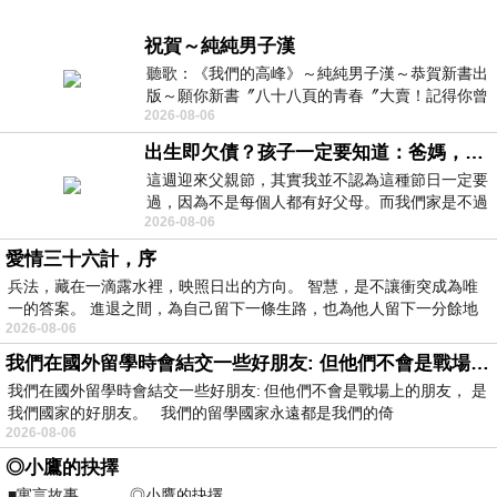
祝賀～純純男子漢
聽歌：《我們的高峰》～純純男子漢～恭賀新書出
版～願你新書〞八十八頁的青春〞大賣！記得你曾
2026-08-06
經在我的版留言…「好讚的圖^^感覺大家
出生即欠債？孩子一定要知道：爸媽，其實我不欠你們
這週迎來父親節，其實我並不認為這種節日一定要
過，因為不是每個人都有好父母。而我們家是不過
2026-08-06
節的，平時也沒什麼儀式感，生活趨近冷
愛情三十六計，序
兵法，藏在一滴露水裡，映照日出的方向。 智慧，是不讓衝突成為唯
一的答案。 進退之間，為自己留下一條生路，也為他人留下一分餘地
2026-08-06
我們在國外留學時會結交一些好朋友: 但他們不會是戰場上的朋友
我們在國外留學時會結交一些好朋友: 但他們不會是戰場上的朋友， 是
我們國家的好朋友。 我們的留學國家永遠都是我們的倚
2026-08-06
◎小鷹的抉擇
■寓言故事 ◎小鷹的抉擇