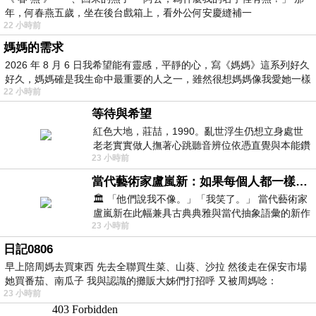
年，何春燕五歲，坐在後台戲箱上，看外公何安慶縫補一
22 小時前
媽媽的需求
2026 年 8 月 6 日我希望能有靈感，平靜的心，寫《媽媽》這系列好久
好久，媽媽確是我生命中最重要的人之一，雖然很想媽媽像我愛她一樣
22 小時前
等待與希望
紅色大地，莊喆，1990。亂世浮生仍想立身處世
老老實實做人撫著心跳聽音辨位依憑直覺與本能鑽
23 小時前
向裂隙的亮處探索另一個心聲另一個共鳴的
當代藝術家盧嵐新：如果每個人都一樣，這世界該有多無聊？
🏛️ 「他們說我不像。」「我笑了。」 當代藝術家
盧嵐新在此幅兼具古典典雅與當代抽象語彙的新作
23 小時前
中，以沈靜的藍色空間為背景，描繪了
日記0806
早上陪周媽去買東西 先去全聯買生菜、山葵、沙拉 然後走在保安市場
她買番茄、南瓜子 我與認識的攤販大姊們打招呼 又被周媽唸：
23 小時前