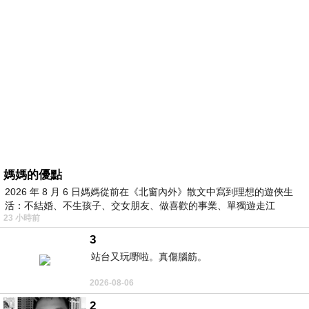
媽媽的優點
2026 年 8 月 6 日媽媽從前在《北窗內外》散文中寫到理想的遊俠生
活：不結婚、不生孩子、交女朋友、做喜歡的事業、單獨遊走江
23 小時前
湖⋯⋯，
3
站台又玩嘢啦。真傷腦筋。
2026-08-06
2