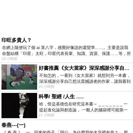
印旺多貴人？
在網上隨便玩了個 ai 算八字，感覺好像說的還蠻準……。主要是說我
命盤結構「印星」太旺，印星代表長輩、知識、資源、保護……等，所
19 小時前
好書推薦《女大當家》深深感謝分享自己想法震撼讀者的作家，讓我看到不同樣貌的家庭！
不知怎的，一看到《女大當家》就想到另一本書，
深深感謝分享自己想法震撼讀者的作家，讓我看到
20 小時前
不同樣貌的家庭！ 《女大
科學/ 聖經 /人生 .....
哈，怪盜基德也在研究這本書～ _ _ _ _ _ _ _ 一
提起進化論與創造論， 一般人的腦袋裡可能第一
21 小時前
時間就有「 進化論很科
春燕---(一)
《 春 燕 》 一、回來的燕子 「阿公，為什麼我的名字裡有燕？」 那