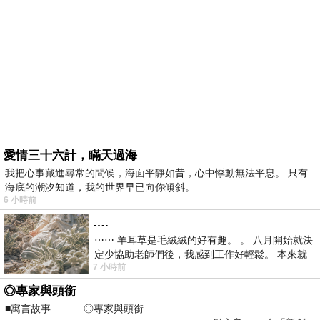
愛情三十六計，瞞天過海
我把心事藏進尋常的問候，海面平靜如昔，心中悸動無法平息。 只有
海底的潮汐知道，我的世界早已向你傾斜。
6 小時前
….
⋯⋯ 羊耳草是毛絨絨的好有趣。 。 八月開始就決
定少協助老師們後，我感到工作好輕鬆。 本來就
7 小時前
不是我的工作啊。 真
◎專家與頭銜
■寓言故事 ◎專家與頭銜