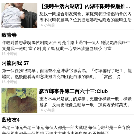
【漫時生活內湖店】內湖不限時餐廳推薦｜捷運港墘站美食，聚餐、約會、家庭聚會首選，正餐甜點一次滿足
想找一間適合朋友聚會、家庭聚餐或情侶約會的內
湖不限時餐廳嗎？位於捷運港墘站附近的漫時生活
16 小時前
內湖店，從捷運站步行約4分鐘即可抵
致青春
年輕時曾想著騎馬仗劍闖天涯 可是半路上遇到一個人 她說要許我終生
於是我一激動 當了劍 賣了馬 從此一心柴米油鹽醬醋茶 可當
16 小時前
阿龍阿我 57
第一個任務很簡單，但這並不意味著它很容易。「你準備好了吧？」龍
疆問。然後他看著緋忘我努力克制住翻白眼的衝動。 「當然。從
16 小時前
彥五郎事件簿二百六十三:Club
重石不再只是歲月的累積，更能像標籤一般，標籤
越多，反而更能像是勳章一般，加冕著榮耀萬丈。
16 小時前
習慣一如縱容，成了再難輕輕放下的罪證
藍玫友4
吾老三師兄吾老三師兄 每個人都是一部大藏經 每個心房都是一座寺院
每個視事都是一個觀想 不論大大或小小都自在 心不拘於形