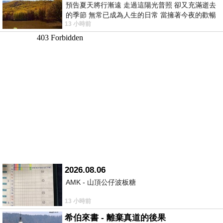
預告夏天將行漸遠 走過這陽光普照 卻又充滿逝去
的季節 無常已成為人生的日常 當擁著今夜的歡暢
13 小時前
舒心 轉眼驟成昨日 而明晨 太陽
2026.08.06
AMK - 山頂公仔波板糖
13 小時前
希伯來書 - 離棄真道的後果