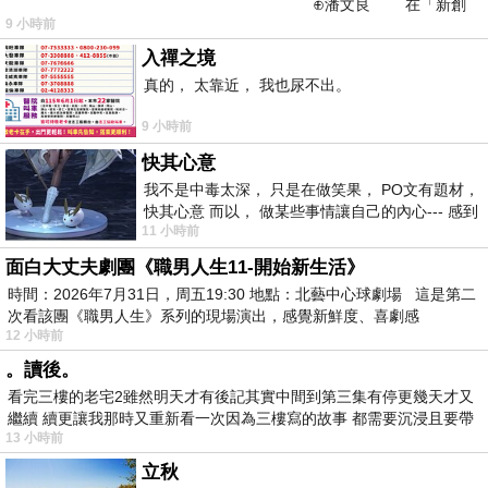
⊕潘文良 在「新創
9 小時前
之谷」裡——
入禪之境
真的， 太靠近， 我也尿不出。
9 小時前
快其心意
我不是中毒太深， 只是在做笑果， PO文有題材，
快其心意 而以， 做某些事情讓自己的內心--- 感到
11 小時前
愉快。
面白大丈夫劇團《職男人生11-開始新生活》
時間：2026年7月31日，周五19:30 地點：北藝中心球劇場 這是第二
次看該團《職男人生》系列的現場演出，感覺新鮮度、喜劇感
12 小時前
。讀後。
看完三樓的老宅2雖然明天才有後記其實中間到第三集有停更幾天才又
繼續 續更讓我那時又重新看一次因為三樓寫的故事 都需要沉浸且要帶
13 小時前
有
立秋