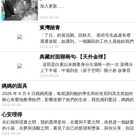
加入更新......
2026-08-06
東灣踏青
「了兒」的賞花閣。回秋天。 那些毛毛蟲還有禮
遇通道呢，如遇到。一個園區的工作人員撿給我們
2026-08-06
細賞。
典藏封面聊兩句-【天外金球】
這部是白素以未婚妻身分出場唯一的一次 架構分
上下半場，中場則在《原子空間》開小差 故事背
2026-08-06
景影射西藏境外流亡 地下組織
媽媽的面具
2026 年 8 月 6 日媽媽死後，每當讀到她的學生和好友寫到其生前如何
耐心有愛地教導他們，影響改變了他們的生命，我也感到驚訝，媽媽的
2026-08-06
心安理得
在幻相和現實之間，我的選擇是你，在愛與不愛之間，依然是一個缺愛
的小孩，在夢與清醒之間，看見了自己的慾望和墮落，與你分享，你説
2026-08-06