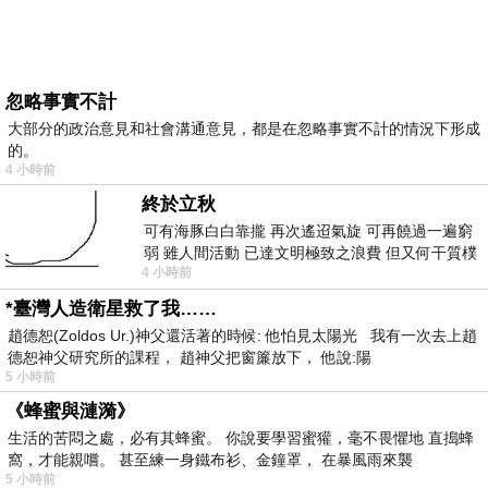
忽略事實不計
大部分的政治意見和社會溝通意見，都是在忽略事實不計的情況下形成
的。
4 小時前
終於立秋
可有海豚白白靠攏 再次遙迢氣旋 可再饒過一遍窮
弱 雖人間活動 已達文明極致之浪費 但又何干質樸
4 小時前
者 只能白白陪葬
*臺灣人造衛星救了我……
趙德恕(Zoldos Ur.)神父還活著的時候: 他怕見太陽光 我有一次去上趙
德恕神父研究所的課程， 趙神父把窗簾放下， 他說:陽
5 小時前
《蜂蜜與漣漪》
生活的苦悶之處，必有其蜂蜜。 你說要學習蜜獾，毫不畏懼地 直搗蜂
窩，才能親嚐。 甚至練一身鐵布衫、金鐘罩， 在暴風雨來襲
5 小時前