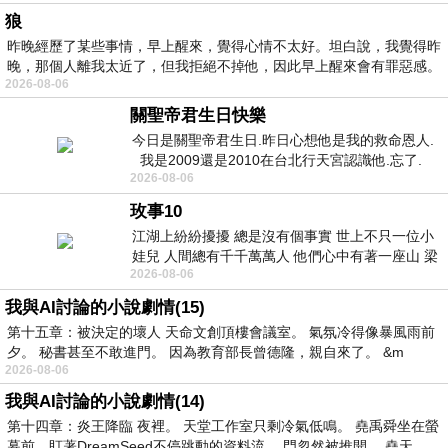
狼
昨晚經歷了某些事情，早上醒來，覺得心情不太好。坦白說，我覺得昨
晚，那個人離我太近了，但我拒絕不掉他，因此早上醒來會有罪惡感。
2026-08-06
關聖帝君生日快樂
今日是關聖帝君生日.昨日心想他是我的救命恩人.
我是2009還是2010在台北行天宮認識他.忘了.
2026-08-06
一個奇摩交友的網友學
玫事10
江湖上紛紛擾擾 總是沒有個事實 世上不只一位小
娃兒 人間總有千千萬萬人 他們心中有著一座山 梁
2026-08-06
山佛山泰華衡恆嵩 一山之高
我與AI討論的小說劇情(15)
第十五章：被決定的壞人 天命文創頂樓會議室。 氣氛冷得像暴風雨前
夕。 秘書甚至不敢進門。 因為教育部長曾德隆，親自來了。 &m
2026-08-06
我與AI討論的小說劇情(14)
第十四章：炎王降臨 夜裡。 天堂工作室只剩冷氣低鳴。 堯禹舜坐在螢
幕前，盯著DreamSeed不停跳動的資料流。 門忽然被推開。 堯天