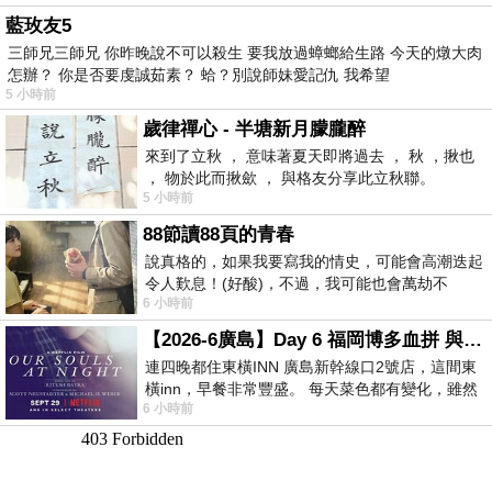
藍玫友5
三師兄三師兄 你昨晚說不可以殺生 要我放過蟑螂給生路 今天的燉大肉
怎辦？ 你是否要虔誠茹素？ 蛤？別說師妹愛記仇 我希望
5 小時前
歲律禪心 - 半塘新月朦朧醉
來到了立秋 ， 意味著夏天即將過去 ， 秋 ，揪也
， 物於此而揪歛 ， 與格友分享此立秋聯。
5 小時前
88節讀88頁的青春
說真格的，如果我要寫我的情史，可能會高潮迭起
令人歎息！(好酸)，不過，我可能也會萬劫不
6 小時前
復...，每天跪鍵盤還是被判了花心的罪
【2026-6廣島】Day 6 福岡博多血拼 與機場接送少年司機深夜對談
連四晚都住東橫INN 廣島新幹線口2號店，這間東
橫inn，早餐非常豐盛。 每天菜色都有變化，雖然
6 小時前
看到工作人員拿出料理包加熱，但