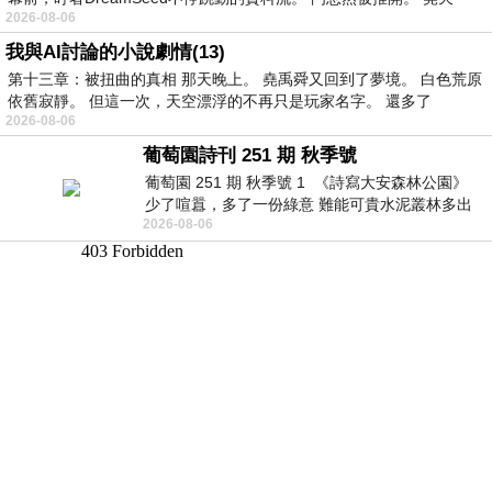
2026-08-06
我與AI討論的小說劇情(13)
第十三章：被扭曲的真相 那天晚上。 堯禹舜又回到了夢境。 白色荒原
依舊寂靜。 但這一次，天空漂浮的不再只是玩家名字。 還多了
2026-08-06
葡萄園詩刊 251 期 秋季號
葡萄園 251 期 秋季號 1 《詩寫大安森林公園》
少了喧囂，多了一份綠意 難能可貴水泥叢林多出
2026-08-06
一