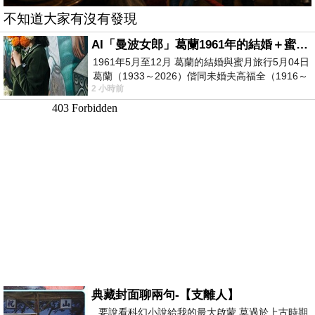
不知道大家有沒有發現
AI「曼波女郎」葛蘭1961年的結婚＋蜜月旅行 #戀上老電影 #葛蘭 #粟子
1961年5月至12月 葛蘭的結婚與蜜月旅行5月04日
葛蘭（1933～2026）偕同未婚夫高福全（1916～
2 小時前
2004）乘郵輪赴倫敦6月15日於英國倫敦St.S
典藏封面聊兩句-【支離人】
要說看科幻小說給我的最大啟蒙 莫過於上古時期