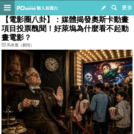
我的
最新文章
【電影圈八卦】：媒體揭發奧斯卡動畫
項目投票醜聞！好萊塢為什麼看不起動
畫電影？
馬來魔（鵬翔）