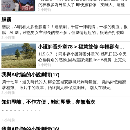
的神祇多為外星人了 即便擁有像「支離人」這種
2 小時前
驚世駭俗的神通法門 也未必讀
腦霧
聽說，AI劇看太多會腦霧？！連續劇，千篇一律劇情，一樣的狗血，很
膩...AI 劇，雖然男女主都長的差不多，但劇情短短的，很適合打發時
2 小時前
小護師番外章78 > 福慧雙修 年輕卻有個老靈魂 ㄑ金剛經〉podcast
115.6.7 ( 同步存小護師番外章78 感恩日記-今天
心裡特別的感動,因為選課燒腦,line A梳爬, 上完失
3 小時前
智課的她,特來傾
我與AI討論的小說劇情(17)
第十七章：遺失時代的人 辦公室裡安靜得只剩時鐘聲。 堯禹舜低頭翻
著相簿。 照片中的袁年，始終與人群保持距離。 別人在聊天。
3 小時前
知幻即離，不作方便，離幻即覺，亦無漸次
。。。。。。。。。。
3 小時前
我與AI討論的小說劇情(16)