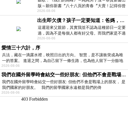
聽歌：《我們的高峰》～純純男子漢～恭賀新書出
版～願你新書〞八十八頁的青春〞大賣！記得你曾
2026-08-06
經在我的版留言…「好讚的圖^^感覺大家
出生即欠債？孩子一定要知道：爸媽，其實我不欠你們
這週迎來父親節，其實我並不認為這種節日一定要
過，因為不是每個人都有好父母。而我們家是不過
2026-08-06
節的，平時也沒什麼儀式感，生活趨近冷
愛情三十六計，序
兵法，藏在一滴露水裡，映照日出的方向。 智慧，是不讓衝突成為唯
一的答案。 進退之間，為自己留下一條生路，也為他人留下一分餘地
2026-08-06
我們在國外留學時會結交一些好朋友: 但他們不會是戰場上的朋友
我們在國外留學時會結交一些好朋友: 但他們不會是戰場上的朋友， 是
我們國家的好朋友。 我們的留學國家永遠都是我們的倚
2026-08-06