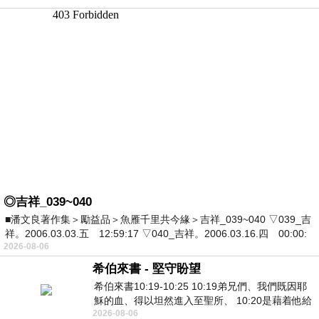
◎吉祥_039~040
■潘文良著作集＞勵益品＞魚雁千里共今緣＞吉祥_039~040 ▽039_吉
祥。2006.03.03.五 12:59:17 ▽040_吉祥。2006.03.16.四 00:00:
2026-08-06
希伯來書 - 堅守盼望
希伯來書10:19-10:25 10:19弟兄們、我們既因耶
穌的血、得以坦然進入至聖所、 10:20是藉着他給
2026-08-06
我們開了一條又新又活的路從幔子經過