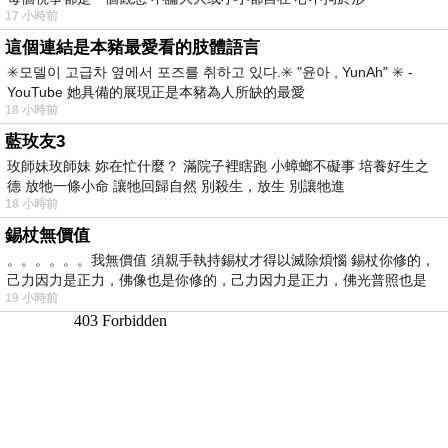
17 小時前
這個連結是本豬最愛看的肢體語言
✳️모델이 고급차 옆에서 포즈를 취하고 있다.✳️ "윤아 , YunAh" ✳️ -
YouTube 她具備的展現正是本豬為人所缺的最愛
18 小時前
藍玫友3
玫師妹玫師妹 妳在忙什麼？ 滿院子裡瞎跑 小蟑螂不礙事 培養好生之
德 放牠一條小命 讓牠回歸自然 別殺生，放生 別讓牠進
18 小時前
錫杖無價值
。。。。。。我無價值 須親手執持錫杖才得以滅除煩惱 錫杖你修的，
己力因力是正力，佛像也是你修的，己力因力是正力，佛光普照也是
19 小時前