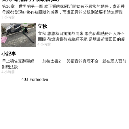
第16章 世界的另一面 虞正舜的家附近開始有不尋常的動靜，虞正舜
母親都發現好像有被跟蹤的感覺，而虞正舜的父親則被要求請無薪假，
3 小時前
立秋
立秋 悠悠秋日施施然而來 陽光仍熾熱得叫人睜不
開眼 荷塘邊賞荷者絡繹不絕 是塘邊荷葉田田的凝
4 小時前
望 風中飄逸的是映日荷花別樣紅
小記事
早上禱告完翻聖經 加拉太書2 與福音的真理不合 就在眾人面前
對磯法說
4 小時前