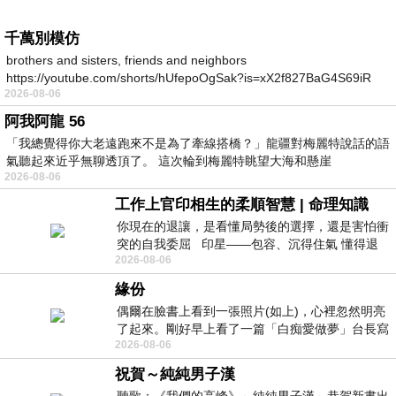
千萬別模仿
brothers and sisters, friends and neighbors
https://youtube.com/shorts/hUfepoOgSak?is=xX2f827BaG4S69iR
2026-08-06
https
阿我阿龍 56
「我總覺得你大老遠跑來不是為了牽線搭橋？」龍疆對梅麗特說話的語
氣聽起來近乎無聊透頂了。 這次輪到梅麗特眺望大海和懸崖
2026-08-06
工作上官印相生的柔順智慧 | 命理知識
你現在的退讓，是看懂局勢後的選擇，還是害怕衝
突的自我委屈 印星——包容、沉得住氣 懂得退
2026-08-06
一步觀察，不會
緣份
偶爾在臉書上看到一張照片(如上)，心裡忽然明亮
了起來。剛好早上看了一篇「白痴愛做夢」台長寫
2026-08-06
的貼文，在回顧年輕時瘋狂愛上
祝賀～純純男子漢