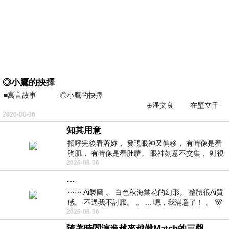
◎小鷹的抉擇
■寓言故事 ◎小鷹的抉擇
⊕潘文良 在壁立千
2026-08-06
仞的懸崖上，有一座遮天蔽
知其用意
招呼完後看著妳， 發現眼神又偏移， 有時像是看
胸肌， 有時像是看肚臍。 眼神刻意不交集， 對視
2026-08-06
視線不對齊， 讓我很難不
…
⋯⋯ Ai製圖 。 白色秋海棠花的幻形。 整體很Ai質
感。 不過我不討厭。 。 ... 嗯，我滿意了！ 。 🐻
2026-08-06
昨中
隨著時間演進越來越難Match的三觀