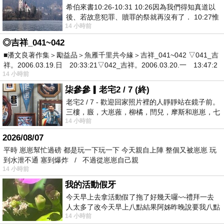
希伯來書10:26-10:31 10:26因為我們得知真道以
後、若故意犯罪、贖罪的祭就再沒有了． 10:27惟
14 小時前
有戰懼等候審判和那燒滅眾敵人的烈火
◎吉祥_041~042
■潘文良著作集＞勵益品＞魚雁千里共今緣＞吉祥_041~042 ▽041_吉
祥。2006.03.19.日 20:33:21▽042_吉祥。2006.03.20.一 13:47:2
14 小時前
柒參參▎老宅2 / 7 (終)
老宅2 / 7 - 歡迎回家照片裡的人靜靜站在鏡子前。
三樓，廄，大崽蕥，柳橘，閆兒，摩斯和崽崽，七
14 小時前
個人整整齊齊地站在鏡框之外，如同
2026/08/07
平時 崽崽幫忙過磅 都是玩一下玩一下 今天親自上陣 整個又被崽崽 玩
到水泄不通 塞到爆炸 / 不過從崽崽自己親
14 小時前
我的活動假牙
今天早上去拿活動假了拖了好幾天囉~~禮拜一去
人太多了改今天早上八點結果阿姊昨晚說要我八點
14 小時前
去西螺農會~回到莿桐都8點半多了