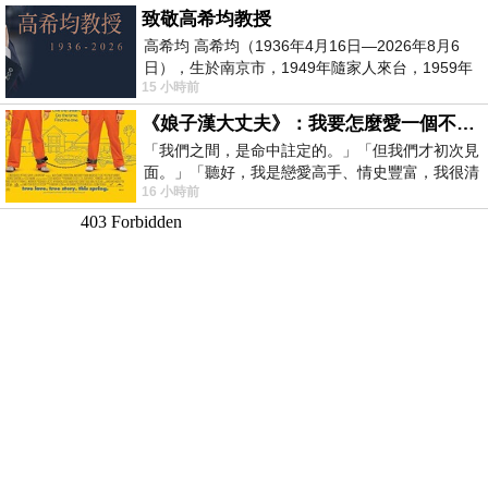
致敬高希均教授
高希均 高希均（1936年4月16日—2026年8月6
日），生於南京市，1949年隨家人來台，1959年
15 小時前
赴美深造並取得經濟發展博士學位。曾任
《娘子漢大丈夫》：我要怎麼愛一個不存在的人？
「我們之間，是命中註定的。」「但我們才初次見
面。」「聽好，我是戀愛高手、情史豐富，我很清
16 小時前
楚這種感覺，你我之間的那種感覺，現