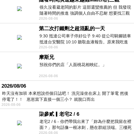
很久沒看葳老闆的影片 這部還蠻推薦的 但 我發現
隨著時間的推進 強調個人自由不忍耐 想要找三觀
2026-08-06
接近的不要說對象 連朋友都超
第二次打鐵劑之超混亂的一天
9:30 抵達公司車子停好位子 9:40 從公司騎腳踏車
抵達台安醫院 10:10 聽取血液報告。原來我吃進
2026-08-06
去的 B12 彌可保並非沒有吸收而是超
摩斯兄
預祝你們的店「人面桃花相映紅。」
2026-08-06
2026/08/06
昨天沒有加班 本來想說些個日誌吧！ 洗完澡坐在床上 開了筆電 然後
停電了！！ 崽崽當下直接一個三小？ 就脫口而出
2026-08-06
柒參貳▎老宅2 / 6
老宅2 / 6 - 你們帶我出來了「妳為什麼把我留在裡
面？」那句話像一根冰刺，懸在群組頂端。三樓死
2026-08-06
死盯著照片裡的人。那個人確實站在