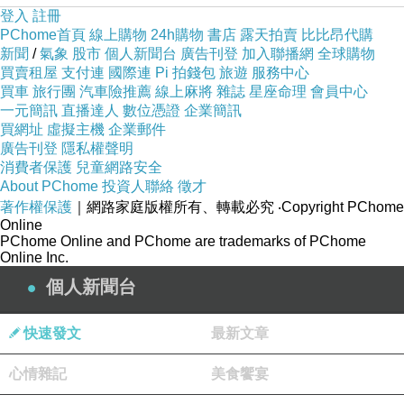
登入
註冊
PChome首頁
線上購物
24h購物
書店
露天拍賣
比比昂代購
新聞
/
氣象
股市
個人新聞台
廣告刊登
加入聯播網
全球購物
買賣租屋
支付連
國際連
Pi 拍錢包
旅遊
服務中心
買車
旅行團
汽車險推薦
線上麻將
雜誌
星座命理
會員中心
一元簡訊
直播達人
數位憑證
企業簡訊
買網址
虛擬主機
企業郵件
廣告刊登
隱私權聲明
消費者保護
兒童網路安全
About PChome
投資人聯絡
徵才
著作權保護
｜網路家庭版權所有、轉載必究
‧Copyright PChome
Online
PChome Online and PChome are trademarks of PChome
Online Inc.
個人新聞台
快速發文
最新文章
心情雜記
美食饗宴