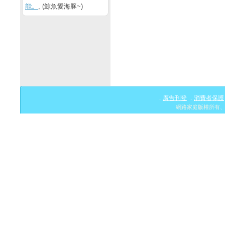
能。
, (鯨魚愛海豚~)
廣告刊登
消費者保護
．
．
網路家庭版權所有、轉載必究