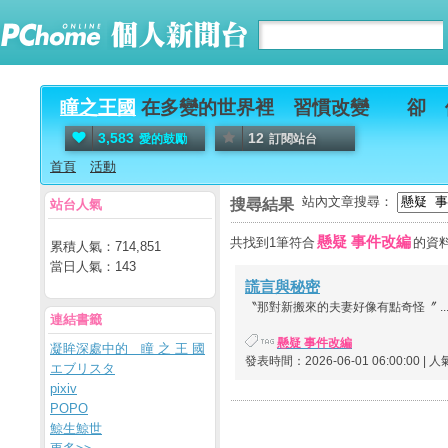
瞳之王國
在多變的世界裡 習慣改變 卻 
3,583
12
愛的鼓勵
訂閱站台
首頁
活動
站內文章搜尋：
搜尋結果
站台人氣
懸疑 事件改編
共找到1筆符合
的資
累積人氣：
714,851
當日人氣：
143
謊言與秘密
〝那對新搬來的夫妻好像有點奇怪〞 ..
連結書籤
懸疑 事件改編
凝眸深處中的 瞳 之 王 國
發表時間：2026-06-01 06:00:00 | 
エブリスタ
pixiv
POPO
鯨生鯨世