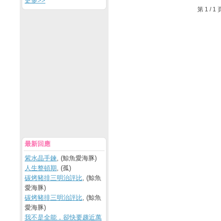
更多
>>
第 1 /
最新回應
紫水晶手鍊
, (鯨魚愛海豚)
人生整頓期
, (孤)
碳烤豬排三明治評比
, (鯨魚
愛海豚)
碳烤豬排三明治評比
, (鯨魚
愛海豚)
我不是全能，卻快要趨近萬