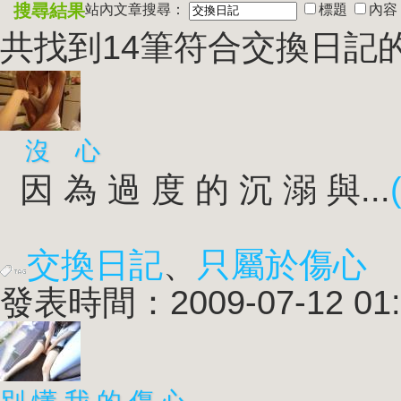
搜尋結果
站內文章搜尋：
標題
內容
共找到14筆符合
交換日記
沒 心
因 為 過 度 的 沉 溺 與...
交換日記
、
只屬於傷心
發表時間：2009-07-12 01: