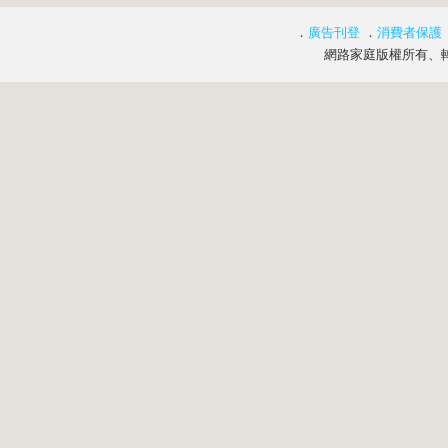
．
廣告刊登
．
消費者保護
網路家庭版權所有、轉載必究 