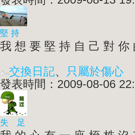
堅 持
我 想 要 堅 持 自 己 對 你 的
交換日記
、
只屬於傷心
發表時間：2009-08-06 22:
失 足