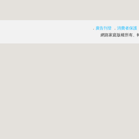
．
廣告刊登
．
消費者保護
網路家庭版權所有、轉載必究 