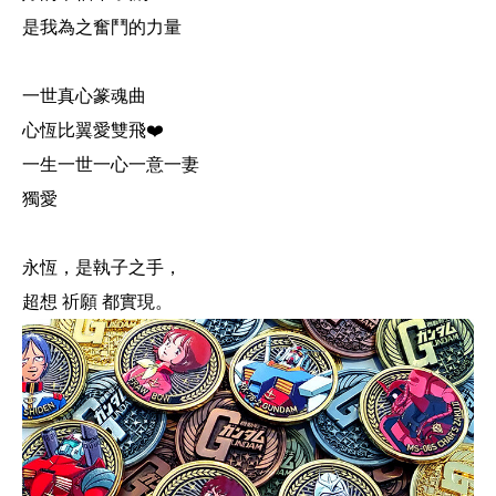
是我為之奮鬥的力量
一世真心篆魂曲
心恆比翼愛雙飛❤️
一生一世一心一意一妻
獨愛
永恆，是執子之手，
超想 祈願 都實現。