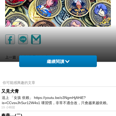
直到世界的終末❤️
上一篇：
繼續閱讀
風起蜃氣樓
下一篇：
你可能感興趣的文章
又見犬青
送上 「女孩 依賴」 https://youtu.be/o3NgmHjAHiE?
is=CCvsvJhSur12W4s1 壞習慣，非常不適合改，只會越來越依賴。
19 小時前
我害怕的
春燕---(二)