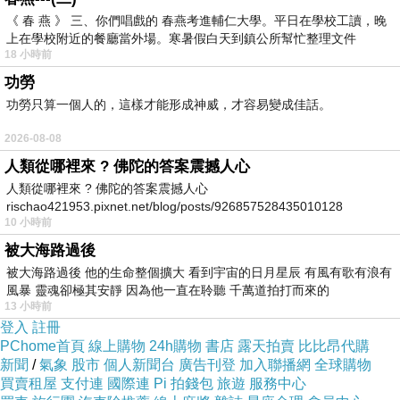
《 春 燕 》 三、你們唱戲的 春燕考進輔仁大學。平日在學校工讀，晚
上在學校附近的餐廳當外場。寒暑假白天到鎮公所幫忙整理文件
18 小時前
功勞
功勞只算一個人的，這樣才能形成神威，才容易變成佳話。
2026-08-08
人類從哪裡來 ? 佛陀的答案震撼人心
人類從哪裡來 ? 佛陀的答案震撼人心
rischao421953.pixnet.net/blog/posts/926857528435010128
10 小時前
被大海路過後
被大海路過後 他的生命整個擴大 看到宇宙的日月星辰 有風有歌有浪有
風暴 靈魂卻極其安靜 因為他一直在聆聽 千萬道拍打而來的
13 小時前
登入
註冊
PChome首頁
線上購物
24h購物
書店
露天拍賣
比比昂代購
新聞
/
氣象
股市
個人新聞台
廣告刊登
加入聯播網
全球購物
買賣租屋
支付連
國際連
Pi 拍錢包
旅遊
服務中心