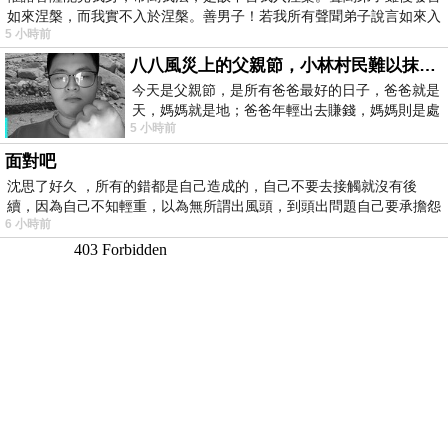
如來涅槃，而我實不入於涅槃。善男子！若我所有聲聞弟子說言如來入
5 小時前
八八風災上的父親節，小林村民難以抹滅的痛
今天是父親節，是所有爸爸最好的日子，爸爸就是
天，媽媽就是地；爸爸年輕出去賺錢，媽媽則是處
5 小時前
理家務，職業不分高低貴賤，只有人品才
面對吧
沈思了好久 ，所有的錯都是自己造成的，自己不要去接觸就沒有後
續，因為自己不知輕重，以為無所謂出風頭，到頭出問題自己要承擔怨
6 小時前
不