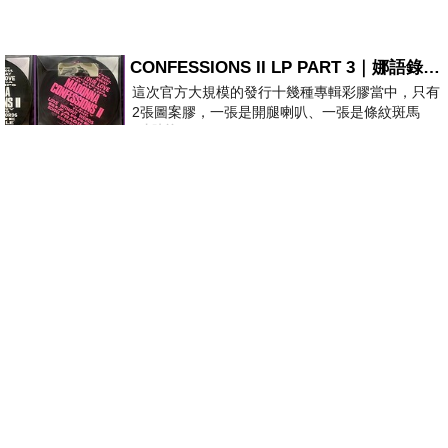
CONFESSIONS II LP PART 3｜娜語錄II LP PART 3
這次官方大規模的發行十幾種專輯彩膠當中，只有
2張圖案膠，一張是開腿喇叭、一張是條紋斑馬
6 小時前
版；目前官網上只剩澳洲商店AU STORE
初春的草地遇ㄧ小蛇
青黑相間的花紋 像穿著美麗的春服 牠氣定神閒 緩緩沿著草地的起伏
爬過坑洞、小丘 那麼的悠閒 無所畏懼 牠爬過整片草地 向
6 小時前
靜靜地假寐
它們一直忙碌著 春天的陽光正幫空氣緩緩加溫 樹木催吐著新枒 檸檬樹
正含苞待放 山櫻與桃花早在枝頭喧鬧 春風徐徐吹著 花園中花
6 小時前
小花蔓澤蘭
我愛妳 我愛妳所有的裂縫 所有風吹過後顫抖的葉脈 我愛妳的柔弱 像
黑夜愛一盞孤燈 像影子愛著它唯一的形狀 所以我靠近妳 一
6 小時前
被大海路過後