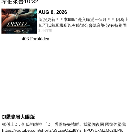
希伯來書10:32
AUG 8, 2026
近況更新＊＊本周8/4是入職滿三個月＊＊ 因為上
班可以戴耳機所以有時辦公會聽音樂 沒有特別固
3 小時前
定哪天但就是一周某一天會固定聽'90
C囉濃眉大眼版
橋係土D，但係夠傳神 「D」辦證好失禮咩。我堅強復國 國復強堅我
https://youtube.com/shorts/g9LsieQZzl8?is=hPUYUxMZMc2fLPlk