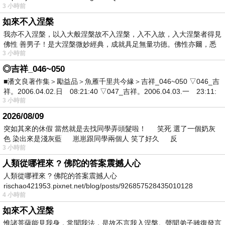
3 小時前
如來不入涅槃
我亦不入涅槃，以入大般涅槃故不入涅槃，入不入故，入大涅槃者得見
佛性 善男子！是大涅槃微妙經典，成就具足無量功德。佛性亦爾，悉
3 小時前
◎吉祥_046~050
■潘文良著作集＞勵益品＞魚雁千里共今緣＞吉祥_046~050 ▽046_吉
祥。2006.04.02.日 08:21:40 ▽047_吉祥。2006.04.03.一 23:11:
3 小時前
2026/08/09
突如其來的休假 當然就是去找同學弄頭髮啦！ 笑死 選了一個奶灰
色 染出來是淺灰藍 崽崽跟同學兩個人 笑了好久 反
3 小時前
人類從哪裡來 ? 佛陀的答案震撼人心
人類從哪裡來 ? 佛陀的答案震撼人心
rischao421953.pixnet.net/blog/posts/926857528435010128
4 小時前
如來不入涅槃
惟諸菩薩能見我身，常聞我法，是故不言我入涅槃。聲聞弟子雖復發言