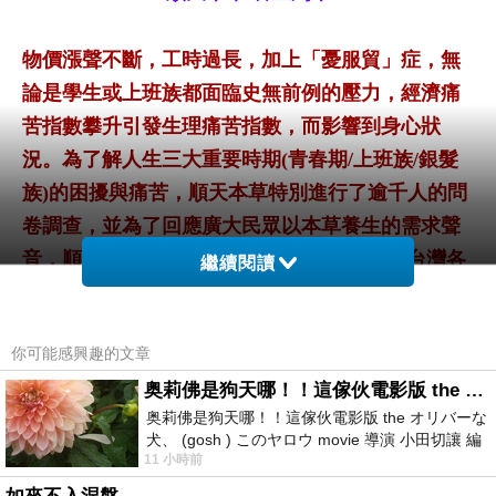
物價漲聲不斷，工時過長，加上「憂服貿」症，無
論是學生或上班族都面臨史無前例的壓力，經濟痛
苦指數攀升引發生理痛苦指數，而影響到身心狀
況。為了解人生三大重要時期
(
青春期
/
上班族
/
銀髮
族
)
的困擾與痛苦，順天本草特別進行了逾千人的問
卷調查，並為了回應廣大民眾以本草養生的需求聲
音，順天本草於
2014
年推出
i
養生列車，直達台灣各
繼續閱讀
大城鄉，透過與民眾互動及在地服務方式，提供專
業諮詢與健康促進資訊，期使本草中醫藥養生的概
你可能感興趣的文章
念廣植民眾心中，進而排解壓力或降低痛苦指數。
奥莉佛是狗天哪！！這傢伙電影版 the オリバーな犬、 (gosh ) このヤロウ movie
奥莉佛是狗天哪！！這傢伙電影版 the オリバーな
犬、 (gosh ) このヤロウ movie 導演 小田切讓 編
11 小時前
劇: 小田切讓 主演: 小田切讓