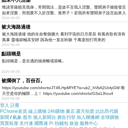
如來不入涅槃
惟諸菩薩能見我身，常聞我法，是故不言我入涅槃。聲聞弟子雖復發言
如來涅槃，而我實不入於涅槃。善男子！若我所有聲聞弟子說言如來入
2026-08-08
被大海路過後
被大海路過後 他的生命整個擴大 看到宇宙的日月星辰 有風有歌有浪有
風暴 靈魂卻極其安靜 因為他一直在聆聽 千萬道拍打而來的
2026-08-08
點頭稱是
點頭稱是，是合適的抽身離場策略。
2026-08-08
順天本草i養生列車啟航儀式
被擱倒了，百份百。
以上圖片由順天本草提供
https://youtube.com/shorts/JT4fLHpMfYE?is=uk2_hVbA2IJnlyGW 唯
天空是你的極限，上！ https://youtube.com/shorts/G3a1Jhcu4
【
4
成
3
青春期男最怕長不高
近
8
成青春期女有
2026-08-08
生理不適】
登入
註冊
青春期男女除了對外表注重外，對挺拔的身形有相
PChome首頁
線上購物
24h購物
書店
露天拍賣
比比昂代購
當的嚮往，男性最擔心自己「長不高」，女孩們更
新聞
/
氣象
股市
個人新聞台
廣告刊登
加入聯播網
全球購物
將近
8
成有生理不適現象。
買賣租屋
支付連
國際連
Pi 拍錢包
旅遊
服務中心