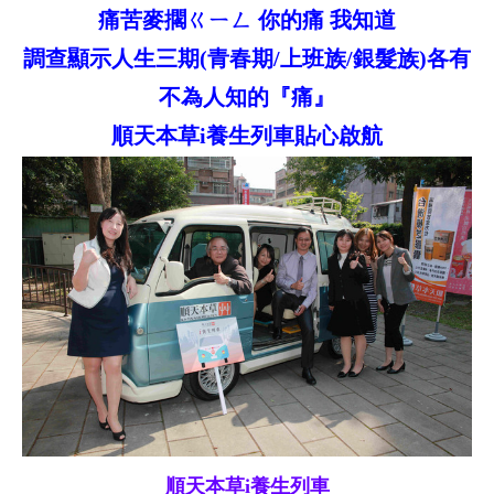
痛苦麥擱ㄍㄧㄥ 你的痛 我知道
調查顯示人生三期
(
青春期
/
上班族
/
銀髮族
)
各有
不為人知的『痛』
順天本草
i
養生列車貼心啟航
順天本草i養生列車