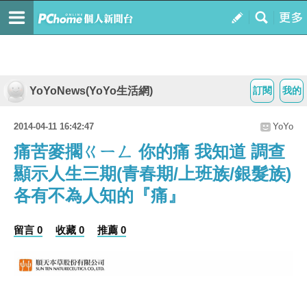
YoYoNews(YoYo生活網)
訂閱
我的
2014-04-11 16:42:47
YoYo
痛苦麥擱ㄍㄧㄥ 你的痛 我知道 調查
顯示人生三期(青春期/上班族/銀髮族)
各有不為人知的『痛』
留言 0
收藏 0
推薦 0