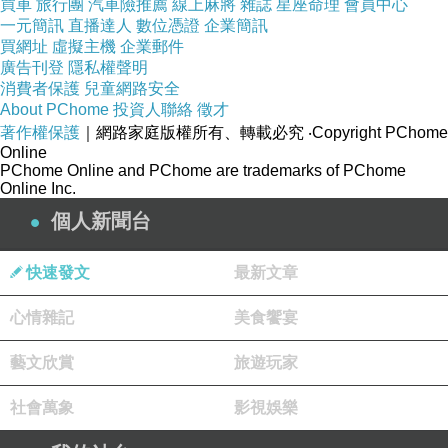
買車
旅行團
汽車險推薦
線上麻將
雜誌
星座命理
會員中心
而面對青春期困擾，僅不到
3
成會向家人或有經驗的
一元簡訊
直播達人
數位憑證
企業簡訊
兄姊等尋求幫助，更有許多孩子透過網路及同儕分
買網址
虛擬主機
企業郵件
享釋疑。為使青春期孩子能得到正確的觀念及知
廣告刊登
隱私權聲明
識，家長及家人對於家中青春期成員需要付出更多
消費者保護
兒童網路安全
關注，讓孩子能確實知道自己的生理變化、使青春
About PChome
投資人聯絡
徵才
期多些成長快樂、少點煩惱憂鬱。
著作權保護
｜網路家庭版權所有、轉載必究
‧Copyright PChome
Online
【壓力上班族逾
9
成
4
成
7
睡眠不足】
PChome Online and PChome are trademarks of PChome
根據統計，台灣勞動工時為世界之最，
工作壓力更
Online Inc.
是節節上升，據調查顯示上班族逾
9
成經常或有些時
個人新聞台
候因工作感到壓力。造成工作壓力的原因，除了與
快速發文
最新文章
工時長影響作息，也連帶影響睡眠時數不足。有更
多是因此無法養成固定、強度適中的運動習慣，造
心情雜記
美食饗宴
成壓力無法適度排除。
藝文欣賞
旅遊玩家
社會萬象
影視娛樂