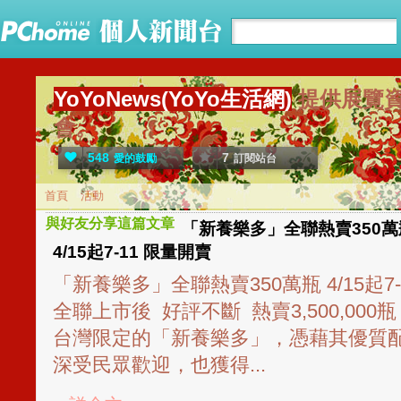
YoYoNews(YoYo生活網)
提供展覽
會。
548
7
愛的鼓勵
訂閱站台
首頁
活動
與好友分享這篇文章
「新養樂多」全聯熱賣350萬
4/15起7-11 限量開賣
「新養樂多」全聯熱賣350萬瓶 4/15起7
全聯上市後 好評不斷 熱賣3,500,000
台灣限定的「新養樂多」，憑藉其優質
深受民眾歡迎，也獲得...