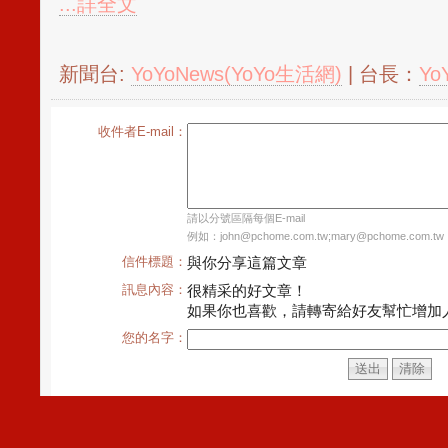
...詳全文
新聞台:
YoYoNews(YoYo生活網)
| 台長：
Yo
收件者E-mail：
請以分號區隔每個E-mail
例如：john@pchome.com.tw;mary@pchome.com.tw
信件標題：
與你分享這篇文章
訊息內容：
很精采的好文章！
如果你也喜歡，請轉寄給好友幫忙增加
您的名字：