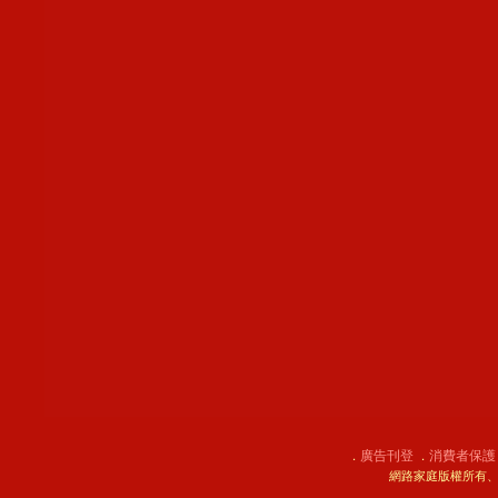
廣告刊登
消費者保護
．
．
網路家庭版權所有、轉載必究